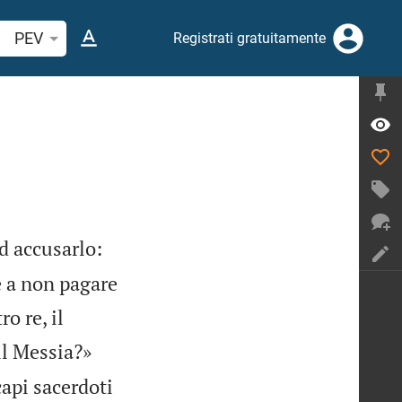
cerca verso biblico o parola
PEV
Registrati gratuitamente
d accusarlo:
e a non pagare
o re, il
 il Messia?»
 capi sacerdoti