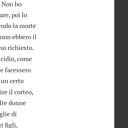
? Non ho
are, poi lo
endo la morte
non ebbero il


no richiesto.
icidio, come
ne facessero
 un certo
e il corteo,
olte donne
glie di
 figli,