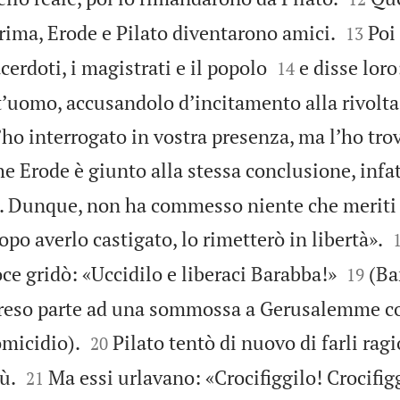


rima, Erode e Pilato diventarono amici.
Poi
13


cerdoti, i magistrati e il popolo
e disse loro
14
ʼuomo, accusandolo dʼincitamento alla rivolta 
ho interrogato in vostra presenza, ma lʼho tro
e Erode è giunto alla stessa conclusione, infatt
. Dunque, non ha commesso niente che meriti 
opo averlo castigato, lo rimetterò in libertà».


oce gridò: «Uccidilo e liberaci Barabba!»
(Ba
19
preso parte ad una sommossa a Gerusalemme co


omicidio).
Pilato tentò di nuovo di farli rag
20


ù.
Ma essi urlavano: «Crocifiggilo! Crocifig
21