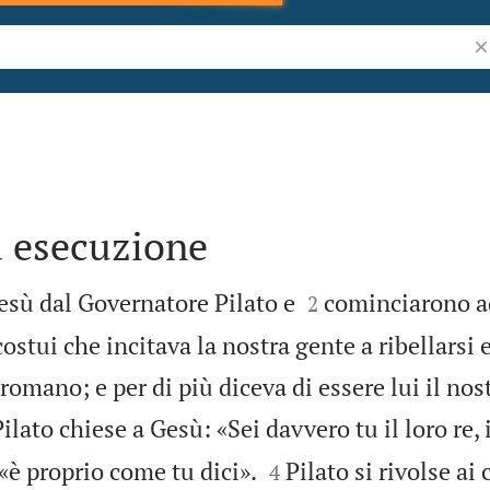
Ri
d esecuzione


sù dal Governatore Pilato e
cominciarono a
2
stui che incitava la nostra gente a ribellarsi 
romano; e per di più diceva di essere lui il nostr
ilato chiese a Gesù: «Sei davvero tu il loro re,


 «è proprio come tu dici».
Pilato si rivolse ai
4