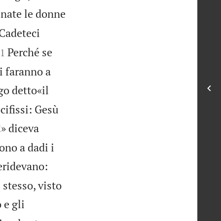
unate le donne
Cadeteci

Perché se
1
i faranno a
go detto«il
cifissi: Gesù
!» diceva
ono a dadi i
deridevano:
 stesso, visto
 e gli