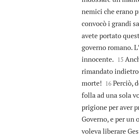
nemici che erano p
convocò i grandi sa
avete portato quest
governo romano. Lʼ


innocente.
Anch
15
rimandato indietro


morte!
Perciò, d
16
folla ad una sola v
prigione per aver 
Governo, e per un 
voleva liberare Ges