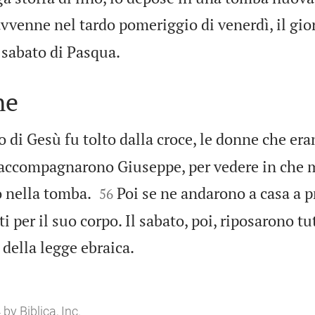
vvenne nel tardo pomeriggio di venerdì, il gio

 sabato di Pasqua.
ne
o di Gesù fu tolto dalla croce, le donne che er
a accompagnarono Giuseppe, per vedere in che


o nella tomba.
Poi se ne andarono a casa a p
56
 per il suo corpo. Il sabato, poi, riposarono tut

 della legge ebraica.
y Biblica, Inc.