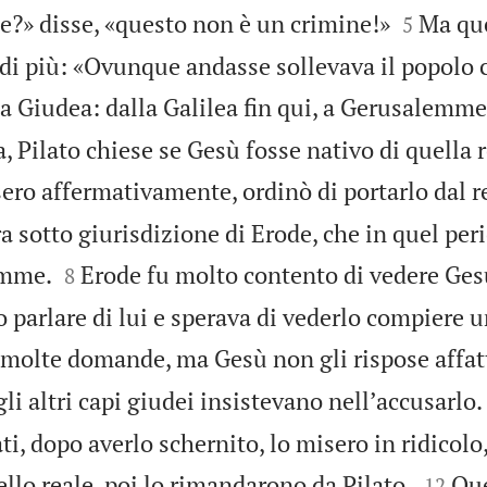


ne?» disse, «questo non è un crimine!»
Ma que
5
di più: «Ovunque andasse sollevava il popolo c
la Giudea: dalla Galilea fin qui, a Gerusalemme
, Pilato chiese se Gesù fosse nativo di quella 
ero affermativamente, ordinò di portarlo dal r
ra sotto giurisdizione di Erode, che in quel per


emme.
Erode fu molto contento di vedere Ges
8
 parlare di lui e sperava di vederlo compiere 
ò molte domande, ma Gesù non gli rispose affat
gli altri capi giudei insistevano nellʼaccusarlo.
ati, dopo averlo schernito, lo misero in ridicolo


lo reale, poi lo rimandarono da Pilato.
Que
12