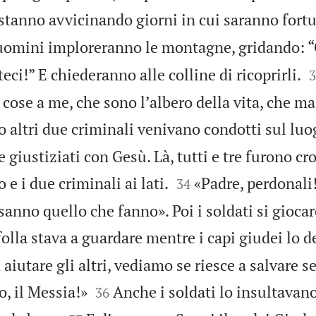
 stanno avvicinando giorni in cui saranno fort
uomini imploreranno le montagne, gridando: “

eci!” E chiederanno alle colline di ricoprirli.
3
cose a me, che sono lʼalbero della vita, che ma
o altri due criminali venivano condotti sul luo
 giustiziati con Gesù. Là, tutti e tre furono cro


o e i due criminali ai lati.
«Padre, perdonali
34
anno quello che fanno». Poi i soldati si giocar
folla stava a guardare mentre i capi giudei lo 
aiutare gli altri, vediamo se riesce a salvare se


io, il Messia!»
Anche i soldati lo insultavano
36