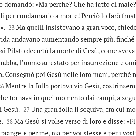
lato domandò: «Ma perché? Che ha fatto di male
di per condannarlo a morte! Perciò lo farò frust


».
Ma quelli insistevano a gran voce, chied
23
 grida andavano aumentando sempre più, finché 
sì Pilato decretò la morte di Gesù, come aveva
rabba, lʼuomo arrestato per insurrezione e om
o. Consegnò poi Gesù nelle loro mani, perché 


Mentre la folla portava via Gesù, costrinsero
26
he tornava in quel momento dai campi, a seguir


i Gesù.
Una gran folla li seguiva, fra cui m
27


e.
Ma Gesù si volse verso di loro e disse: «Fi
28
angete per me, ma per voi stesse e per i vostri