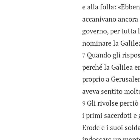
e alla folla: «Ebbe
accanivano ancora 
governo, per tutta 
nominare la Galilea
Quando gli rispos
7
perché la Galilea e
proprio a Gerusal
aveva sentito molto
Gli rivolse perci
9
i primi sacerdoti e 
Erode e i suoi sold
indossare un mantel