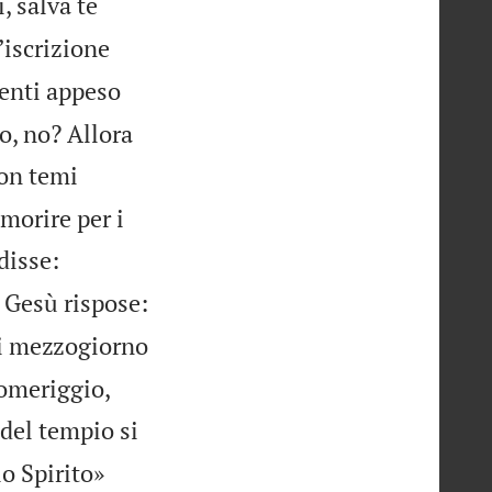
, salva te
ʼiscrizione
enti appeso
to, no? Allora
on temi
morire per i
disse:
 Gesù rispose:
i mezzogiorno
 pomeriggio,
del tempio si
io Spirito»