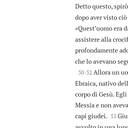
Detto questo, spirò
dopo aver visto ciò
«Questʼuomo era d
assistere alla croc
profondamente add
che lo avevano segu

Allora un u
50
-
52
Ebraica, nativo del
corpo di Gesù. Egli
Messia e non aveva 


capi giudei.
Giu
53
avvolto in una lung