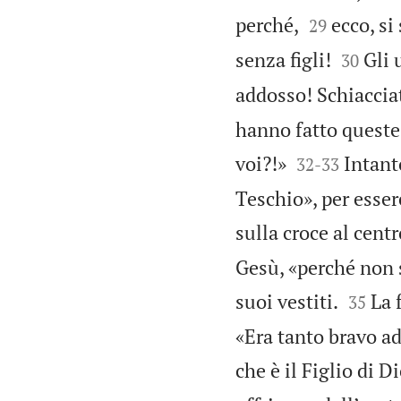


perché,
ecco, si
29


senza figli!
Gli 
30
addosso! Schiacciat
hanno fatto queste 


voi?!»
Intant
32
-
33
Teschio», per essere
sulla croce al centr
Gesù, «perché non s


suoi vestiti.
La 
35
«Era tanto bravo ad 
che è il Figlio di D