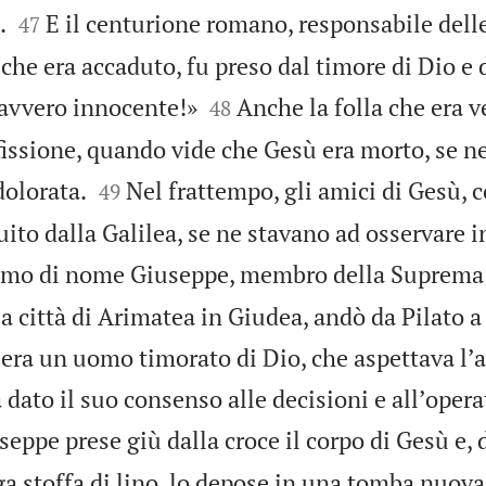


.
E il centurione romano, responsabile dell
47
 che era accaduto, fu preso dal timore di Dio e 


avvero innocente!»
Anche la folla che era 
48
ifissione, quando vide che Gesù era morto, se n


olorata.
Nel frattempo, gli amici di Gesù, 
49
ito dalla Galilea, se ne stavano ad osservare 
omo di nome Giuseppe, membro della Suprema
la città di Arimatea in Giudea, andò da Pilato a
 era un uomo timorato di Dio, che aspettava lʼa
dato il suo consenso alle decisioni e allʼoperat
seppe prese giù dalla croce il corpo di Gesù e,
a stoffa di lino, lo depose in una tomba nuova