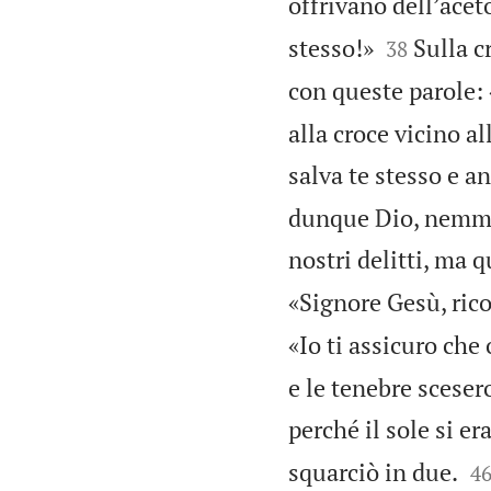
offrivano dellʼacet


stesso!»
Sulla c
38
con queste parole: 
alla croce vicino al
salva te stesso e a
dunque Dio, nemmen
nostri delitti, ma 
«Signore Gesù, rico
«Io ti assicuro che
e le tenebre scesero
perché il sole si er

squarciò in due.
4