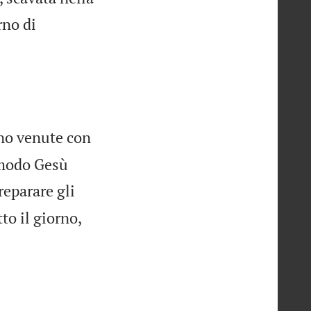
rno di
ano venute con
 modo Gesù
reparare gli
to il giorno,