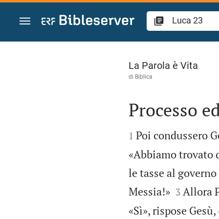
Vai al contenuto
Luca 23
La Parola è Vita
di
Biblica
Processo e


Poi condussero Ge
1
«Abbiamo trovato co
le tasse al governo 


Messia!»
Allora P
3
«Sì», rispose Gesù,