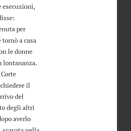
e esecuzioni,
disse:
venuta per
e tornò a casa
con le donne

in lontananza.
 Corte
 chiedere il
rrivo del
o degli altri
 dopo averlo
, scavata nella