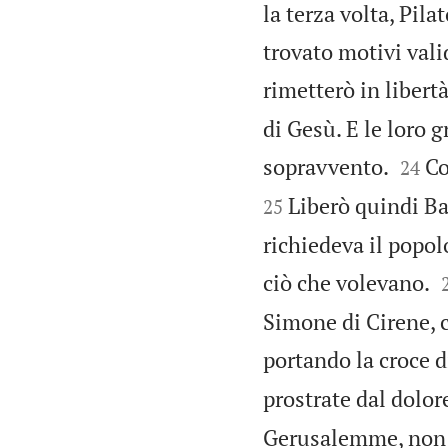
la terza volta, Pi
trovato motivi vali
rimetterò in libertà
di Gesù. E le loro


sopravvento.
Co
24
Liberò quindi Ba
25
richiedeva il popol
ciò che volevano.
Simone di Cirene, c
portando la croce d
prostrate dal dolor
Gerusalemme, non pi