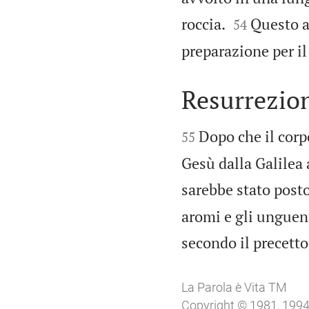


roccia.
Questo a
54
preparazione per il
Resurrezio


Dopo che il corp
55
Gesù dalla Galile
sarebbe stato post
aromi e gli unguenti
secondo il precetto
La Parola è Vita TM
Copyright © 1981, 1994 b