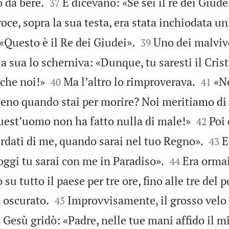


o da bere.
E dicevano: «Se sei il re dei Giudei
37
roce, sopra la sua testa, era stata inchiodata un


«Questo è il Re dei Giudei».
Uno dei malviv
39
la sua lo scherniva: «Dunque, tu saresti il Cris




nche noi!»
Ma lʼaltro lo rimproverava.
«N
40
41
o quando stai per morire? Noi meritiamo di 


questʼuomo non ha fatto nulla di male!»
Poi 
42


rdati di me, quando sarai nel tuo Regno».
E
43


 oggi tu sarai con me in Paradiso».
Era orma
44
 su tutto il paese per tre ore, fino alle tre del


a oscurato.
Improvvisamente, il grosso velo 
45

Gesù gridò: «Padre, nelle tue mani affido il m
6