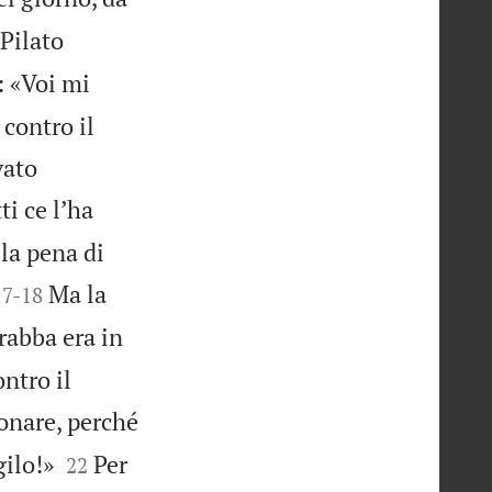
 Pilato
: «Voi mi
contro il
vato
i ce lʼha
la pena di


Ma la
17
-
18
rabba era in
ntro il
ionare, perché


gilo!»
Per
22