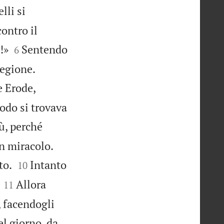
lli si
ontro il


!»
Sentendo
6


regione.
e Erode,
iodo si trovava
ù, perché


un miracolo.


to.
Intanto
10


Allora
11
, facendogli
l giorno, da