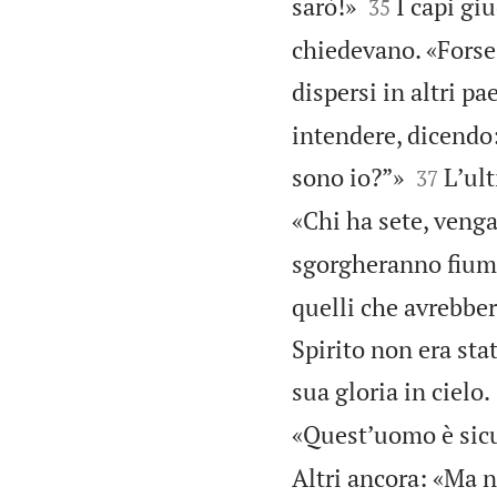


sarò!»
I capi gi
35
chiedevano. «Forse 
dispersi in altri pa
intendere, dicendo:


sono io?”»
Lʼult
37
«Chi ha sete, venga
sgorgheranno fiumi
quelli che avrebber
Spirito non era sta
sua gloria in cielo.
«Questʼuomo è sicu
Altri ancora: «Ma n