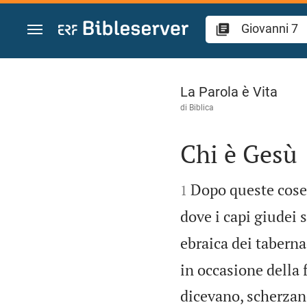
Vai al contenuto
Giovanni 7
La Parola è Vita
di
Biblica
Chi è Gesù


Dopo queste cose,
1
dove i capi giudei
ebraica dei taberna
in occasione della f
dicevano, scherzan