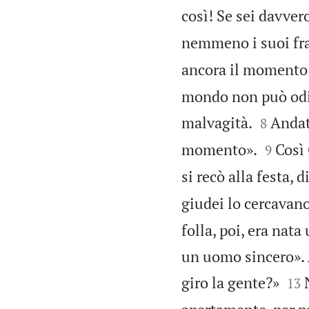
così! Se sei davve
nemmeno i suoi frat
ancora il momento 
mondo non può odiar


malvagità.
Andate
8


momento».
Così 
9
si recò alla festa,
giudei lo cercavano
folla, poi, era nat
un uomo sincero». 


giro la gente?»
13