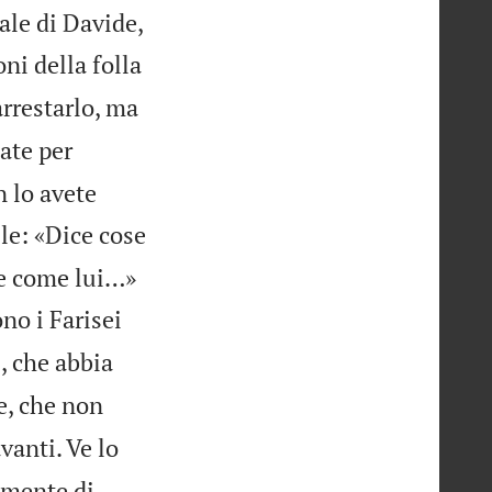
ale di Davide,
ni della folla
arrestarlo, ma
ate per
n lo avete
lle: «Dice cose


re come lui…»
no i Farisei
i, che abbia
e, che non
vanti. Ve lo
tamente di