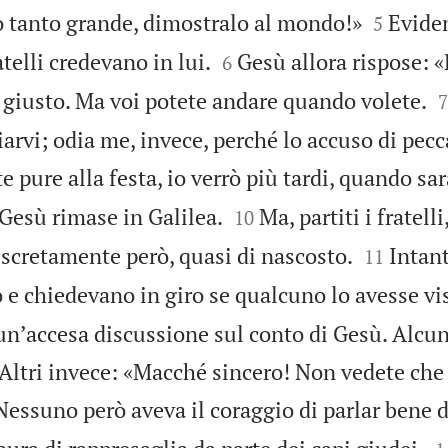


ro tanto grande, dimostralo al mondo!»
Evide
5


elli credevano in lui.
Gesù allora rispose: 
6

giusto. Ma voi potete andare quando volete.
7
vi; odia me, invece, perché lo accuso di pecca
 pure alla festa, io verrò più tardi, quando sar


Gesù rimase in Galilea.
Ma, partiti i fratel
10


 discretamente però, quasi di nascosto.
Intant
11
 e chiedevano in giro se qualcuno lo avesse vi
a unʼaccesa discussione sul conto di Gesù. Alcu
Altri invece: «Macché sincero! Non vedete che
Nessuno però aveva il coraggio di parlar bene d
