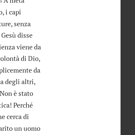
A metà
4
, i capi
ture, senza
 Gesù disse
ienza viene da
volontà di Dio,
mplicemente da
 degli altri,
Non è stato
tica! Perché
he cerca di
uarito un uomo