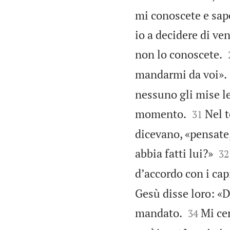
mi conoscete e sape
io a decidere di ve
non lo conoscete.
mandarmi da voi».
nessuno gli mise l


momento.
Nel t
31
dicevano, «pensate,


abbia fatti lui?»
32
dʼaccordo con i cap
Gesù disse loro: «D


mandato.
Mi ce
34