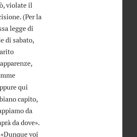
, violate il
isione. (Per la
ssa legge di
e di sabato,
arito
 apparenze,
lemme
ppure qui
biano capito,
appiamo da

aprà da dove».
: «Dunque voi