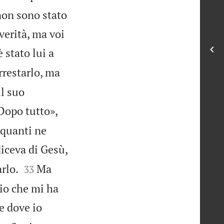
non sono stato
verità, ma voi
 stato lui a
rrestarlo, ma
l suo
Dopo tutto»,
 quanti ne
iceva di Gesù,


rlo.
Ma
33
Dio che mi ha
e dove io