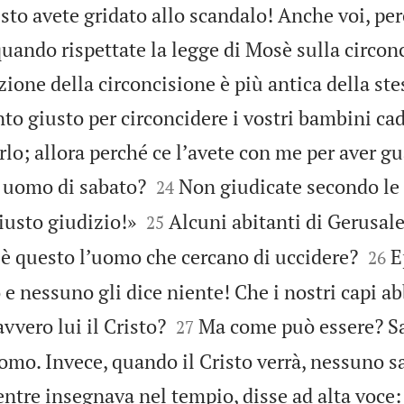
sto avete gridato allo scandalo! Anche voi, però
quando rispettate la legge di Mosè sulla circonc
izione della circoncisione è più antica della ste
o giusto per circoncidere i vostri bambini cad
arlo; allora perché ce lʼavete con me per aver gu


uomo di sabato?
Non giudicate secondo le
24


iusto giudizio!»
Alcuni abitanti di Gerusa
25


è questo lʼuomo che cercano di uccidere?
E
26
 e nessuno gli dice niente! Che i nostri capi ab


vvero lui il Cristo?
Ma come può essere? S
27
omo. Invece, quando il Cristo verrà, nessuno s
ntre insegnava nel tempio, disse ad alta voce