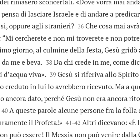
udei rimasero sconcertati. «Dove vorrà mai anda
pensa di lasciare Israele e di andare a predicar


esi, oppure agli stranieri?
Che cosa mai avrà
36
 “Mi cercherete e non mi troverete e non potre
imo giorno, al culmine della festa, Gesù gridò a


 da me e beva.
Da chi crede in me, come dice
38


 dʼacqua viva».
Gesù si riferiva allo Spirito
39
o creduto in lui lo avrebbero ricevuto. Ma a qu
to ancora dato, perché Gesù non era ancora rit


A queste parole alcune persone fra la folla 
40


ramente il Profeta!»
Altri dicevano: «È l
41
-
42
on può essere! Il Messia non può venire dalla 