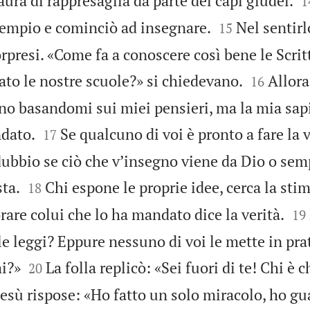
ura di rappresaglia da parte dei capi giudei.
1


 tempio e cominciò ad insegnare.
Nel sentirlo
15
rpresi. «Come fa a conoscere così bene le Scrit


to le nostre scuole?» si chiedevano.
Allora
16
gno basandomi sui miei pensieri, ma la mia sap


dato.
Se qualcuno di voi è pronto a fare la 
17
dubbio se ciò che vʼinsegno viene da Dio o se


ta.
Chi espone le proprie idee, cerca la stima
18


rare colui che lo ha mandato dice la verità.
19
le leggi? Eppure nessuno di voi le mette in pra


mi?»
La folla replicò: «Sei fuori di te! Chi è c
20
esù rispose: «Ho fatto un solo miracolo, ho g