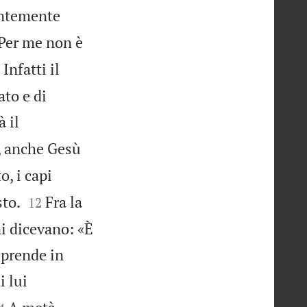
ntemente
«Per me non è

Infatti il
to e di
à il
li, anche Gesù
o, i capi


sto.
Fra la
12
ni dicevano: «È
 prende in
i lui
