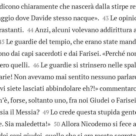
 dicono chiaramente che nascerà dalla stirpe re


laggio dove Davide stesso nacque».
Le opinio
43


astanti.
Anzi, alcuni volevano addirittura 
44


Le guardie del tempio, che erano state mand
45
ono dai capi sacerdoti e dai Farisei. «Perché no


ero quelli.
Le guardie si strinsero nelle spa
46
arie! Non avevamo mai sentito nessuno parla
 vi siete lasciati abbindolare eh?!» commentaro
nʼè, forse, soltanto uno, fra noi Giudei o Farise


sia il Messia?
Lo crede questa stupida gent
49


e. Sia maledetta!»
Allora Nicodemo si fece a
50
dei capi giudei, quello che si era recato segre