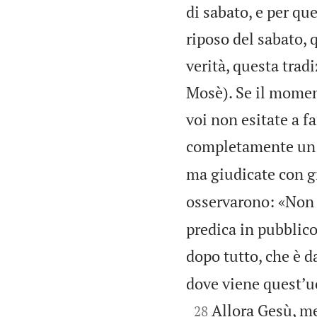
di sabato, e per que
riposo del sabato, 
verità, questa trad
Mosè). Se il moment
voi non esitate a f
completamente un 
ma giudicate con g
osservarono: «Non 
predica in pubblico
dopo tutto, che è da
dove viene questʼu

Allora Gesù, me
28