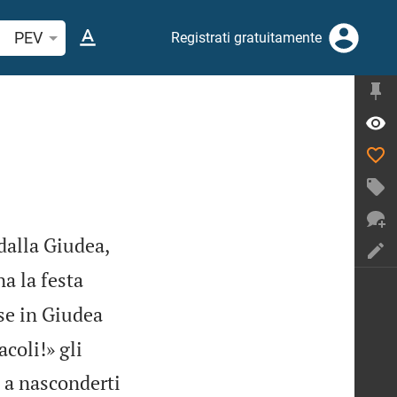
cerca verso biblico o parola
PEV
Registrati gratuitamente
dalla Giudea,
na la festa
sse in Giudea
acoli!» gli
 a nasconderti