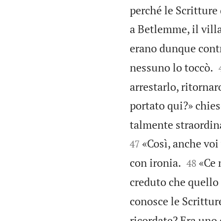
perché le Scritture
a Betlemme, il vil
erano dunque contr
nessuno lo toccò.
arrestarlo, ritornar
portato qui?» chies
talmente straordin
«Così, anche voi
47


con ironia.
«Ce 
48
creduto che quello 
conosce le Scrittur
ricordate? Era uno 