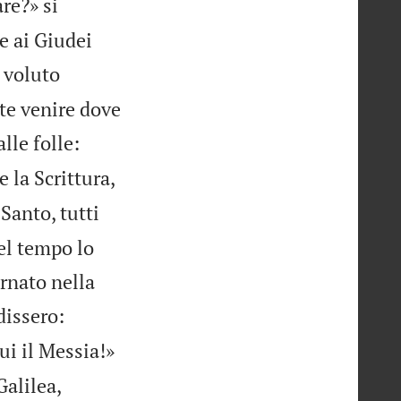
re?» si
e ai Giudei
 voluto
te venire dove
lle folle:
 la Scrittura,
 Santo, tutti
el tempo lo
ornato nella
dissero:
ui il Messia!»
Galilea,