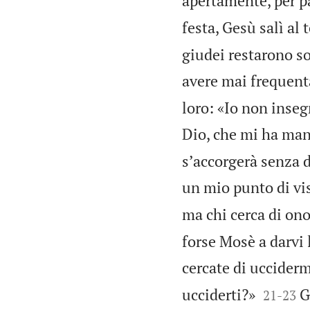
apertamente, per pa
festa, Gesù salì al
giudei restarono so
avere mai frequenta
loro: «Io non inse
Dio, che mi ha man
sʼaccorgerà senza 
un mio punto di vis
ma chi cerca di ono
forse Mosè a darvi 
cercate di uccider


ucciderti?»
G
21
-
23