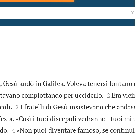
Ri
 Gesù andò in Galilea. Voleva tenersi lontano 


 stavano complottando per ucciderlo.
Era vici
2


coli.
I fratelli di Gesù insistevano che anda
3
esta. «Così i tuoi discepoli vedranno i tuoi mir


do.
«Non puoi diventare famoso, se continui
4