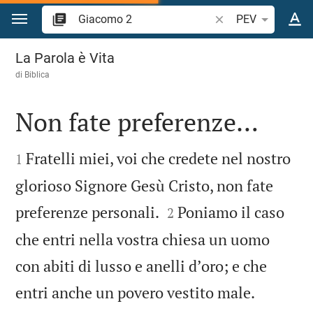
Vai al contenuto
Ricerca verso biblic
PEV
Giacomo 2
La Parola è Vita
di
Biblica
Non fate preferenze…


Fratelli miei, voi che credete nel nostro
1
glorioso Signore Gesù Cristo, non fate


preferenze personali.
Poniamo il caso
2
che entri nella vostra chiesa un uomo
con abiti di lusso e anelli dʼoro; e che


entri anche un povero vestito male.