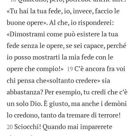
«Tu hai la tua fede, io, invece, faccio le
buone opere». Al che, io risponderei:
«Dimostrami come può esistere la tua
fede senza le opere, se sei capace, perché
io posso mostrarti la mia fede con le


opere che compio!»
Cʼè ancora fra voi
19
chi pensa che«soltanto credere» sia
abbastanza? Per esempio, tu credi che cʼè
un solo Dio. È giusto, ma anche i demòni


lo credono, tanto da tremare di terrore!
Sciocchi! Quando mai imparerete
20