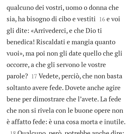
qualcuno dei vostri, uomo o donna che


sia, ha bisogno di cibo e vestiti
e voi
16
gli dite: «Arrivederci, e che Dio ti
benedica! Riscaldati e mangia quanto
vuoi», ma poi non gli date quello che gli
occorre, a che gli servono le vostre


parole?
Vedete, perciò, che non basta
17
soltanto avere fede. Dovete anche agire
bene per dimostrare che lʼavete. La fede
che non si rivela con le buone opere non

è affatto fede: è una cosa morta e inutile.

Qualcuno, però, potrebbe anche dire:
18