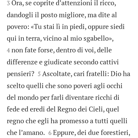
Ora, se coprite dʼattenzioni il ricco,
3
dandogli il posto migliore, ma dite al
povero: «Tu stai lì in piedi, oppure siedi


qui in terra, vicino al mio sgabello»,
non fate forse, dentro di voi, delle
4
differenze e giudicate secondo cattivi


pensieri?
Ascoltate, cari fratelli: Dio ha
5
scelto quelli che sono poveri agli occhi
del mondo per farli diventare ricchi di
fede ed eredi del Regno dei Cieli, quel
regno che egli ha promesso a tutti quelli


che lʼamano.
Eppure, dei due forestieri,
6