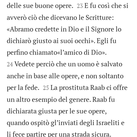


delle sue buone opere.
E fu così che si
23
avverò ciò che dicevano le Scritture:
«Abramo credette in Dio e il Signore lo
dichiarò giusto ai suoi occhi». Egli fu


perfino chiamato«lʼamico di Dio».
Vedete perciò che un uomo è salvato
24
anche in base alle opere, e non soltanto


per la fede.
La prostituta Raab ci offre
25
un altro esempio del genere. Raab fu
dichiarata giusta per le sue opere,
quando ospitò glʼinviati degli Israeliti e


li fece partire per una strada sicura.