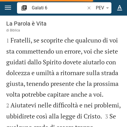
Vai al contenuto
Ricerca verso biblic
PEV
Galati 6
La Parola è Vita
di
Biblica

Fratelli, se scoprite che qualcuno di voi
1
sta commettendo un errore, voi che siete
guidati dallo Spirito dovete aiutarlo con
dolcezza e umiltà a ritornare sulla strada
giusta, tenendo presente che la prossima


volta potrebbe capitare anche a voi.
Aiutatevi nelle difficoltà e nei problemi,
2


ubbidirete così alla legge di Cristo.
Se
3