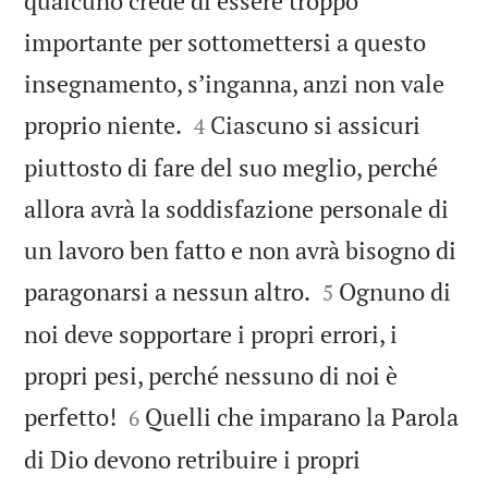
qualcuno crede di essere troppo
importante per sottomettersi a questo
insegnamento, sʼinganna, anzi non vale


proprio niente.
Ciascuno si assicuri
4
piuttosto di fare del suo meglio, perché
allora avrà la soddisfazione personale di
un lavoro ben fatto e non avrà bisogno di


paragonarsi a nessun altro.
Ognuno di
5
noi deve sopportare i propri errori, i
propri pesi, perché nessuno di noi è


perfetto!
Quelli che imparano la Parola
6
di Dio devono retribuire i propri