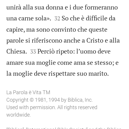
unirà alla sua donna e i due formeranno


una carne sola».
So che è difficile da
32
capire, ma sono convinto che queste
parole si riferiscono anche a Cristo e alla


Chiesa.
Perciò ripeto: lʼuomo deve
33
amare sua moglie come ama se stesso; e

la moglie deve rispettare suo marito.
La Parola è Vita TM
Copyright © 1981, 1994 by Biblica, Inc.
Used with permission. All rights reserved
worldwide.