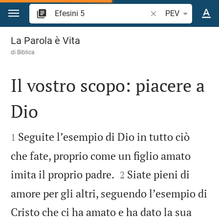
Vai al contenuto
Ricerca verso biblic
PEV
Efesini 5
La Parola è Vita
di
Biblica
Il vostro scopo: piacere a
Dio


Seguite lʼesempio di Dio in tutto ciò
1
che fate, proprio come un figlio amato


imita il proprio padre.
Siate pieni di
2
amore per gli altri, seguendo lʼesempio di
Cristo che ci ha amato e ha dato la sua