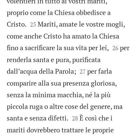
volentieri in tutto ai vostri mariti,
proprio come la Chiesa obbedisce a


Cristo.
Mariti, amate le vostre mogli,
25
come anche Cristo ha amato la Chiesa


fino a sacrificare la sua vita per lei,
per
26
renderla santa e pura, purificata


dallʼacqua della Parola;
per farla
27
comparire alla sua presenza gloriosa,
senza la minima macchia, né la più
piccola ruga o altre cose del genere, ma


santa e senza difetti.
È così che i
28
mariti dovrebbero trattare le proprie