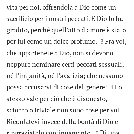
vita per noi, offrendola a Dio come un
sacrificio per i nostri peccati. E Dio lo ha
gradito, perché quellʼatto dʼamore è stato


per lui come un dolce profumo.
Fra voi,
3
che appartenete a Dio, non si devono
neppure nominare certi peccati sessuali,
né lʼimpurità, né lʼavarizia; che nessuno


possa accusarvi di cose del genere!
Lo
4
stesso vale per ciò che è disonesto,
sciocco o triviale non sono cose per voi.
Ricordatevi invece della bontà di Dio e


ringraziatelo continuamente.
Di una
5