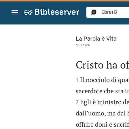
Vai al contenuto
Ebrei 8
La Parola è Vita
di
Biblica
Cristo ha of


Il nocciolo di qu
1
sacerdote che sta in
Egli è ministro d
2
dallʼuomo, ma dal 
offrire doni e sacri