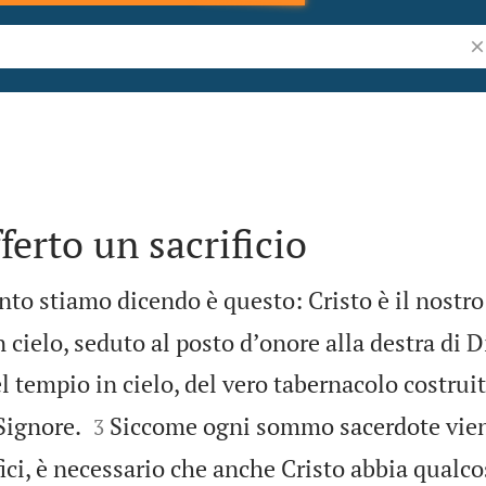
Ri
ferto un sacrificio
anto stiamo dicendo è questo: Cristo è il nost
 cielo, seduto al posto dʼonore alla destra di D
el tempio in cielo, del vero tabernacolo costrui


Signore.
Siccome ogni sommo sacerdote vien
3
fici, è necessario che anche Cristo abbia qualco