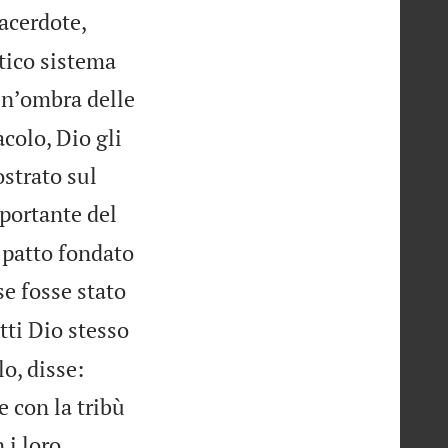
acerdote,
ntico sistema
unʼombra delle
acolo, Dio gli
ostrato sul
portante del
n patto fondato
se fosse stato
tti Dio stesso
o, disse:
e con la tribù
 i loro