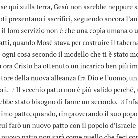
e qui sulla terra, Gesù non sarebbe neppure s
oti presentano i sacrifici, seguendo ancora lʼa
 il loro servizio non è che una copia umana o 
fatti, quando Mosè stava per costruire il tabern
e ogni cosa secondo il modello che ti è stato m
 ora Cristo ha ottenuto un incarico ben più im
iatore della nuova alleanza fra Dio e lʼuomo, u


ri.
Il vecchio patto non è più valido perché, 
7


rebbe stato bisogno di farne un secondo.
Infa
8
primo patto, quando, rimproverando il suo popol
cui farò un nuovo patto con il popolo dʼIsraele 
nuovo patto non sarà come quello che feci con