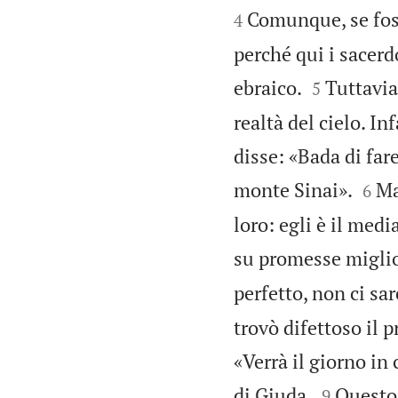
Comunque, se foss
4
perché qui i sacerd


ebraico.
Tuttavia
5
realtà del cielo. In
disse: «Bada di far


monte Sinai».
Ma
6
loro: egli è il med
su promesse miglio
perfetto, non ci sa
trovò difettoso il 
«Verrà il giorno in 


di Giuda.
Questo 
9