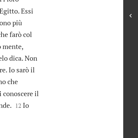
Egitto. Essi
sono più
he farò col
ro mente,
elo dica. Non
e. Io sarò il
no che
i conoscere il


nde.
Io
12