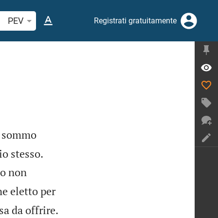
cerca verso biblico o parola
PEV
Registrati gratuitamente
ro sommo


io stesso.
to non
e eletto per


sa da offrire.