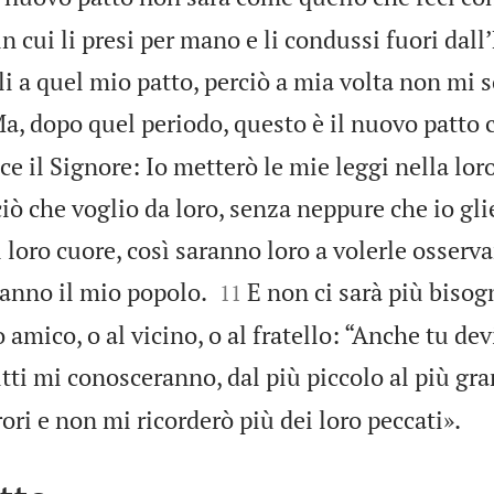
in cui li presi per mano e li condussi fuori dallʼ
i a quel mio patto, perciò a mia volta non mi 
a, dopo quel periodo, questo è il nuovo patto c
ice il Signore: Io metterò le mie leggi nella lo
iò che voglio da loro, senza neppure che io gli
l loro cuore, così saranno loro a volerle osservar


ranno il mio popolo.
E non ci sarà più bisog
11
amico, o al vicino, o al fratello: “Anche tu dev
tti mi conosceranno, dal più piccolo al più gra

rori e non mi ricorderò più dei loro peccati».