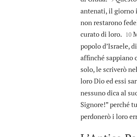
antenati, il giorno 
non restarono fedel


curato di loro.
M
10
popolo dʼIsraele, d
affinché sappiano c
solo, le scriverò ne
loro Dio ed essi sa
nessuno dica al suo 
Signore!” perché tu
perdonerò i loro er