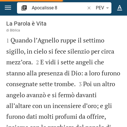
Vai al contenuto
Ricerca verso biblic
PEV
Apocalisse 8
La Parola è Vita
di
Biblica

Quando lʼAgnello ruppe il settimo
1
sigillo, in cielo si fece silenzio per circa


mezzʼora.
E vidi i sette angeli che
2
stanno alla presenza di Dio: a loro furono


consegnate sette trombe.
Poi un altro
3
angelo avanzò e si fermò davanti
allʼaltare con un incensiere dʼoro; e gli
furono dati molti profumi da offrire,