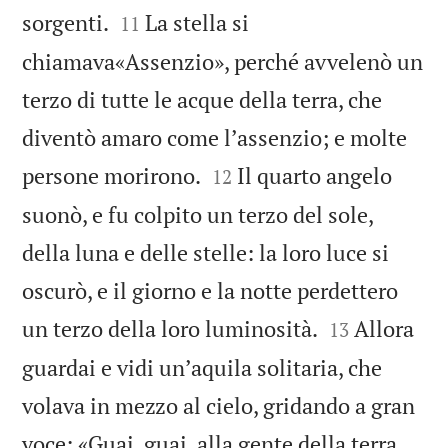


sorgenti.
La stella si
11
chiamava«Assenzio», perché avvelenò un
terzo di tutte le acque della terra, che
diventò amaro come lʼassenzio; e molte


persone morirono.
Il quarto angelo
12
suonò, e fu colpito un terzo del sole,
della luna e delle stelle: la loro luce si
oscurò, e il giorno e la notte perdettero


un terzo della loro luminosità.
Allora
13
guardai e vidi unʼaquila solitaria, che
volava in mezzo al cielo, gridando a gran
voce: «Guai, guai, alla gente della terra,