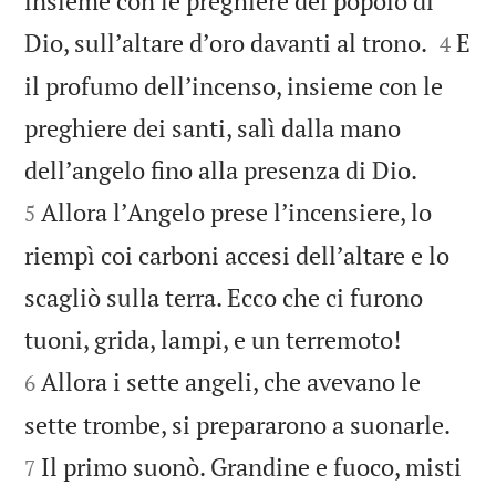
insieme con le preghiere del popolo di


Dio, sullʼaltare dʼoro davanti al trono.
E
4
il profumo dellʼincenso, insieme con le
preghiere dei santi, salì dalla mano


dellʼangelo fino alla presenza di Dio.
Allora lʼAngelo prese lʼincensiere, lo
5
riempì coi carboni accesi dellʼaltare e lo
scagliò sulla terra. Ecco che ci furono


tuoni, grida, lampi, e un terremoto!
Allora i sette angeli, che avevano le
6


sette trombe, si prepararono a suonarle.
Il primo suonò. Grandine e fuoco, misti
7