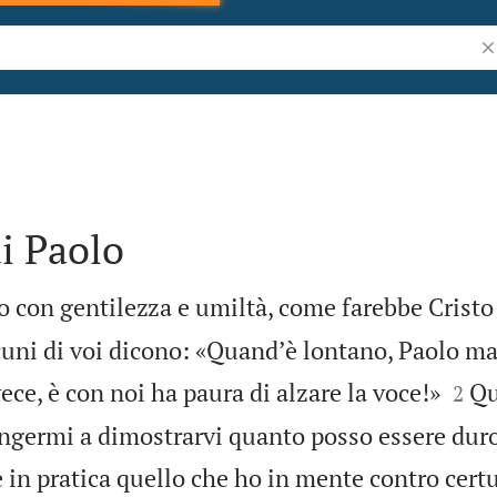
Ri
di Paolo
to con gentilezza e umiltà, come farebbe Cristo
cuni di voi dicono: «Quandʼè lontano, Paolo ma


ece, è con noi ha paura di alzare la voce!»
Qu
2
ingermi a dimostrarvi quanto posso essere duro
in pratica quello che ho in mente contro certu