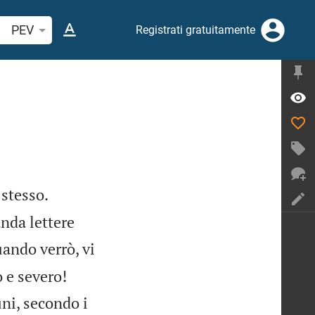
cerca verso biblico o parola
PEV
Registrati gratuitamente
 stesso.
nda lettere
ando verrò, vi
 e severo!
ni, secondo i