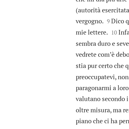
(autorità esercitat


vergogno.
Dico q
9


mie lettere.
Infa
10
sembra duro e seve
vedrete comʼè debol
stia pur certo che 
preoccupatevi, non 
paragonarmi a loro.
valutano secondo i 
oltre misura, ma re
piano che ci ha perm