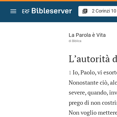
Vai al contenuto
2 Corinzi 10
La Parola è Vita
di
Biblica
Lʼautorità 


Io, Paolo, vi esor
1
Nonostante ciò, al
severe, quando, inv
prego di non costr
Non voglio mettere 