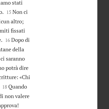
iamo stati


o.
Non ci
15
cun altro;
miti fissati


e.
Dopo di
16
ntane della
 ci saranno
o potrà dire
ritture: «Chi


Quando
18
di non valere

 approva!