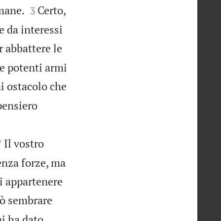


umane.
Certo,
3
 da interessi
r abbattere le
e potenti armi
i ostacolo che
pensiero


Il vostro
7
enza forze, ma
di appartenere
ò sembrare
mi ha dato