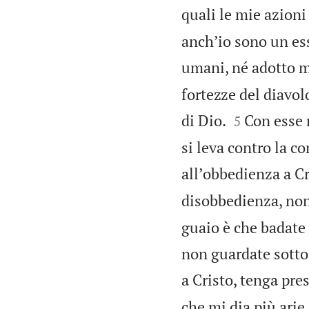
quali le mie azioni
anchʼio sono un es
umani, né adotto m
fortezze del diavol


di Dio.
Con esse 
5
si leva contro la 
allʼobbedienza a Cr
disobbedienza, non
guaio è che badate 
non guardate sotto 
a Cristo, tenga pre
che mi dia più arie