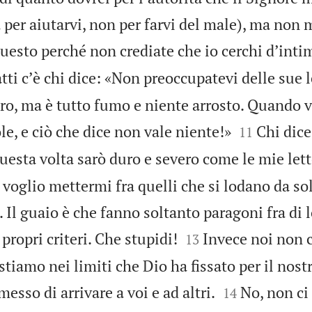
a per aiutarvi, non per farvi del male), ma non 
uesto perché non crediate che io cerchi dʼintim
tti cʼè chi dice: «Non preoccupatevi delle sue l
ro, ma è tutto fumo e niente arrosto. Quando v


e, e ciò che dice non vale niente!»
Chi dice
11
questa volta sarò duro e severo come le mie lett
voglio mettermi fra quelli che si lodano da sol
 Il guaio è che fanno soltanto paragoni fra di l


propri criteri. Che stupidi!
Invece noi non 
13
stiamo nei limiti che Dio ha fissato per il nost


esso di arrivare a voi e ad altri.
No, non ci
14