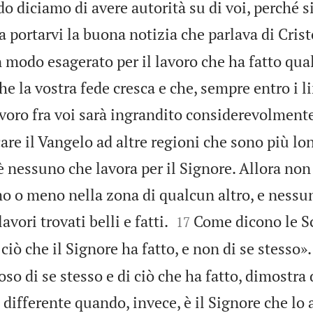
ndo diciamo di avere autorità su di voi, perché s
a portarvi la buona notizia che parlava di Crist
modo esagerato per il lavoro che ha fatto qual
e la vostra fede cresca e che, sempre entro i li
lavoro fra voi sarà ingrandito considerevolment
are il Vangelo ad altre regioni che sono più lo
è nessuno che lavora per il Signore. Allora non
o o meno nella zona di qualcun altro, e nessun


avori trovati belli e fatti.
Come dicono le Sc
17
i ciò che il Signore ha fatto, e non di se stesso».
so di se stesso e di ciò che ha fatto, dimostra 
n differente quando, invece, è il Signore che lo