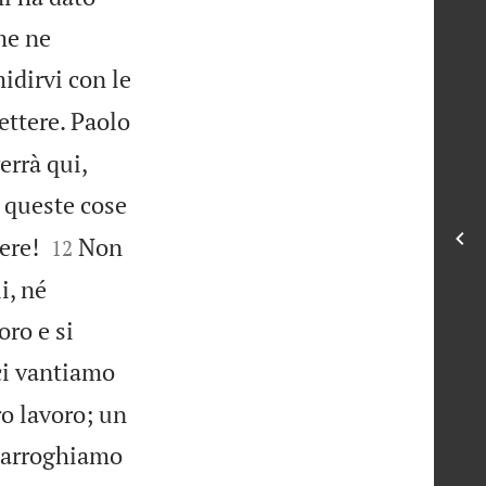
me ne
idirvi con le
ettere. Paolo
errà qui,
 queste cose


ere!
Non
12
i, né
oro e si
ci vantiamo
ro lavoro; un
 arroghiamo