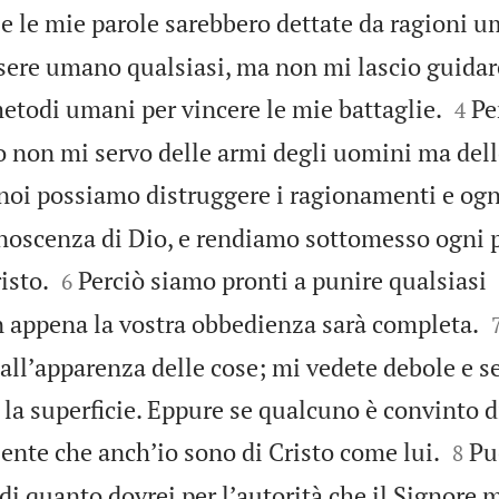
 e le mie parole sarebbero dettate da ragioni 
sere umano qualsiasi, ma non mi lascio guidare


etodi umani per vincere le mie battaglie.
Pe
4
o non mi servo delle armi degli uomini ma dell
noi possiamo distruggere i ragionamenti e ogn
conoscenza di Dio, e rendiamo sottomesso ogni 


isto.
Perciò siamo pronti a punire qualsiasi
6
 appena la vostra obbedienza sarà completa.
allʼapparenza delle cose; mi vedete debole e s
la superficie. Eppure se qualcuno è convinto 


sente che anchʼio sono di Cristo come lui.
Pu
8
 di quanto dovrei per lʼautorità che il Signore 