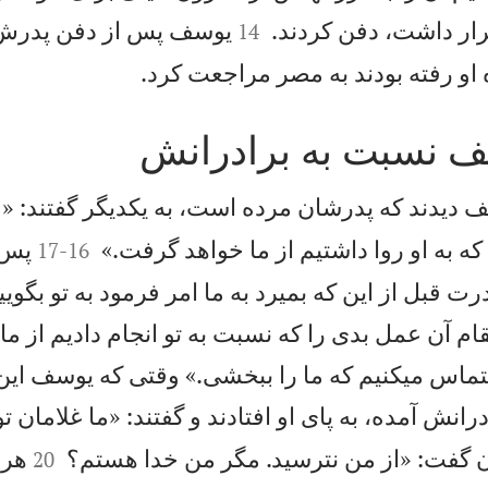


ار داشت، دفن كردند.
يوسف پس از دفن پدرش، 
14

او رفته بودند به مصر مراجعت كرد.
ف نسبت به برادرانش
 ديدند كه پدرشان مرده است، به يكديگر گفتند: «


ا كه به او روا داشتيم از ما خواهد گرفت.»
پس ا
17
-
16
رت قبل از اين كه بميرد به ما امر فرمود به تو بگوي
ام آن عمل بدی را كه نسبت به تو انجام داديم از ما
ماس میكنيم كه ما را ببخشی.» وقتی كه يوسف اين 
درانش آمده، به پای او افتادند و گفتند: «ما غلامان ت


ن گفت: «از من نترسيد. مگر من خدا هستم؟
هر 
20