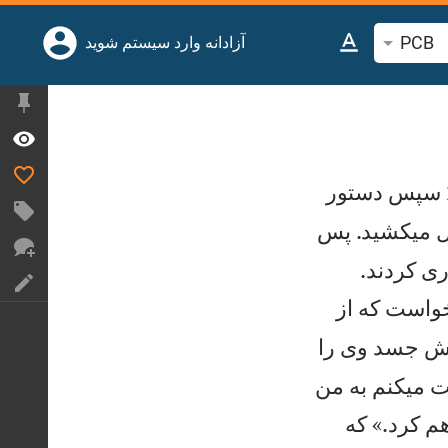
PCB
جوی آیه یا کلمه کتاب مقدس
آزادانه وارد سیستم شوید
سپس دستور
ل میكشيد. پس


ی كردند.
خواست كه از
گش جسد وی را
ت میكنم به من
م كرد.» كه