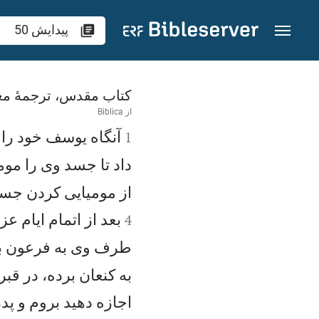
رش به محتوا
پيدايش 50
کتاب مقدس، ترجمۀ مع
از
Biblica

آنگاه يوسف خود را 
1
داد تا جسد وی را مومي
از موميايی كردن جسد
بعد از اتمام ايام 
4
طرف وی به فرعون بگ
به كنعان برده، در ق
اجازه دهيد بروم و پد