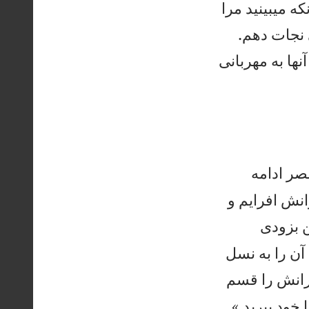
ه میبينيد مرا


 نجات دهم.
ها به مهربانی
صر ادامه
نش افرايم و
 بزودی
آن را به نسل
انش را قسم


 خود ببريد.»