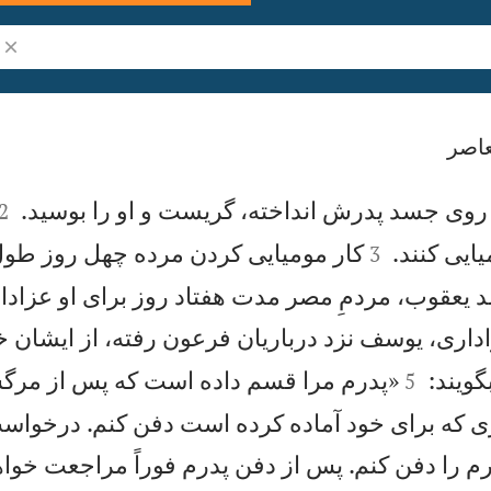
جست
اصر


روی جسد پدرش انداخته، گريست و او را بوسيد.
2


ايی كنند.
كار موميايی كردن مرده چهل روز طو
3
 يعقوب، مردمِ مصر مدت هفتاد روز برای او عزادار
عزاداری، يوسف نزد درباريان فرعون رفته، از ايشان 


ويند:
«پدرم مرا قسم داده است كه پس از مر
5
بری كه برای خود آماده كرده است دفن كنم. درخواس
رم را دفن كنم. پس از دفن پدرم فوراً مراجعت خواه