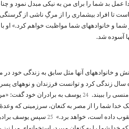
ا عمل بد شما را برای من به نيكی مبدل نمود و چنانك
است تا افراد بیشماری را از مرگِ ناشی از گرسنگی
شما و خانوادههای شما مواظبت خواهم كرد.» او با آن

ا آسوده شد.
ش و خانوادههای آنها مثل سابق به زندگی خود در م
 سال زندگی كرد و توانست فرزندان و نوههای پسرا


نسی را ببيند.
يوسف به برادران خود گفت: «من
24
 خدا شما را از مصر به كنعان، سرزمينی كه وعدهٔ 


قوب داده است، خواهد برد.»
سپس يوسف برادر
25
 خدا شما را به كنعان میبرد، استخوانهای مرا نيز با