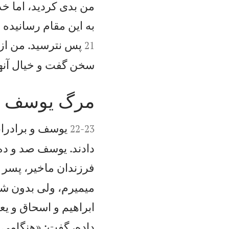
من بدی كرديد، اما خد
به اين مقام رسانيده 
پس نترسيد. من از 
21
سخن گفت و خيال آنه
مرگ يوسف


يوسف و برادران
22
-
23
دادند. يوسف صد و ده
فرزندان ماخير، پسر م
میميرم، ولی بدون شک
ابراهيم و اسحاق و يع
داده، گفت: «هنگامی كه