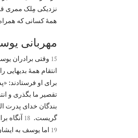
نزديكی مِلک ممری قر
همهٔ كسانی كه همراه 
مهربانی يوس


وقتی برادران يوسف
15
انتقام همهٔ بديهايی ر
برای او فرستادند: «پد
تقصير ما بگذری و انتق
بندگان خدای پدرت الت


گريست.
آنگاه برا
18
اما يوسف به ايشا
19