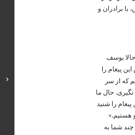
با برادران و
حالا يوسف
ين پيغام را
يم كه از سر
 نگيری. حال ما
پيغام را شنيد


و هستيم.»
چند شما به