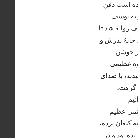
رده است دفن
 به يوسف
روانه شد تا
خانهٔ پدرش و
در جوشن
روه عظيمی
دند، با صدای


 گرفت.
ئيم
اتمی عظيم
 كنعان برده،
ده بود و در