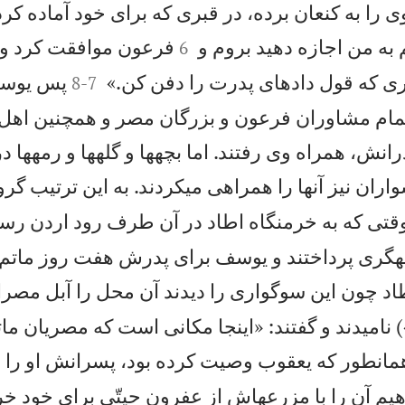
ا به كنعان برده، در قبری كه برای خود آماده ك


به من اجازه دهيد بروم و
فرعون موافقت كرد و
6


ی كه قول دادهای پدرت را دفن كن.»
پس يوسف 
8
-
7
 تمام مشاوران فرعون و بزرگان مصر و همچنين اهل 
رانش، همراه وی رفتند. اما بچهها و گلهها و رمهها 
واران نيز آنها را همراهی میكردند. به اين ترتيب گ
قتی كه به خرمنگاه اطاد در آن طرف رود اردن رسي
وحهگری پرداختند و يوسف برای پدرش هفت روز ماتم
اد چون اين سوگواری را ديدند آن محل را آبل مصرا
 ناميدند و گفتند: «اينجا مكانی است كه مصریان م
انطور كه يعقوب وصيت كرده بود، پسرانش او را به
اهيم آن را با مزرعهاش از عفرون حيتّی برای خود خري