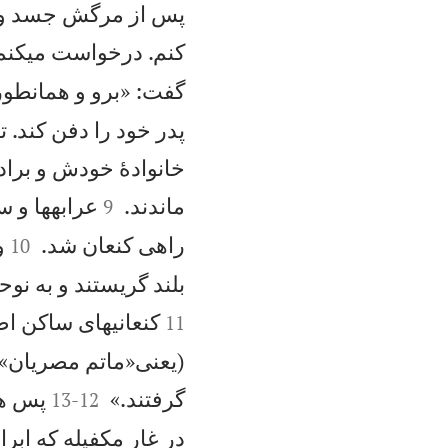
پس از مرگش جسد وی ر
كنم. درخواست میكنم 
گفت: «برو و همانطور
پدر خود را دفن كند.
خانوادهٔ خودش و براد


ماندند.
عرابهها و س
9


راهی كنعان شد.
و
10
بلند گريستند و به ن
كنعانیهای ساكن اط
11
(يعنی«ماتم مصریان»)


گرفتند.»
پس هم
13
-
12
در غار مكفيله كه ابر