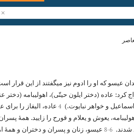
جست
اصر
ن عيسو كه او را ادوم نيز میگفتند از اين قرار است
 كرد: عاده (دختر ايلون حيتّی)، اهوليبامه (دختر ع


سماعيل و خواهر نبايوت.)
عاده، اليفاز را برای ع
4
وليبامه، يعوش و يعلام و قورح را زاييد. همهٔ پسرا


شدند.
عيسو، زنان و پسران و دختران و همهٔ ا
8
-
6