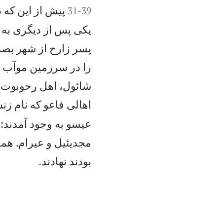


پيش از اين كه 
31
-
39
يكی پس از ديگری به س
پسر زارح از شهر بصره
را در سرزمين موآب ش
شائول، اهل رحوبوت كه
اهالی فاعو كه نام زن
عيسو به وجود آمدند: ت
مجدیئيل و عيرام. همهٔ

بودند نهادند.