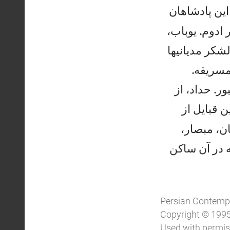
اين پادشاهان
ادوم. يوباب،
لشكر مديانیها
مسريقه.
ر. حداد، از
ن قبايل از
ان، مبصار،
كه در آن ساكن
Persian Contemp
Copyright © 1995,
Used with permiss