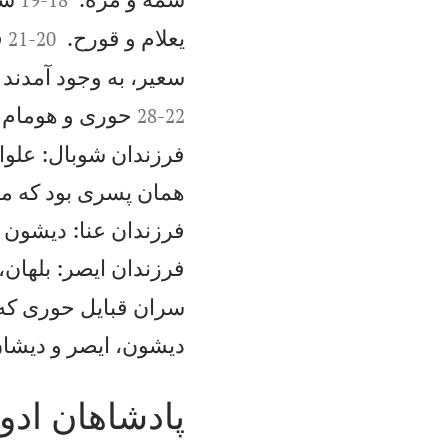


يعلام و قورح.
ق
21
-
20
سعير، به وجود آمدند 
حوری و هومام ف
28
-
22
فرزندان شوبال: علوان
همان پسری بود كه مو
فرزندان عنا: ديشون و
فرزندان ايصر: بلهان،
سران قبايل حوری كه 
ديشون، ايصر و ديشان
پادشاهان ادو