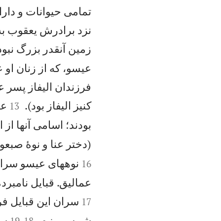
تمامی حيوانات و دارا
نزد برادرش يعقوب به 
زمين آنقدر بزرگ نبود 
عيسو، كه از زنان او 
فرزندان اليفاز پسر ع


كنيز اليفاز بود).
عي
13
بودند؛ اسامی آنها از
(دختر عنا و نوهٔ صبع
نوههای عيسو سران 
16
عماليق. قبايل نامبر
سران اين قبايل ف
17


شمه و مزه.
سر
19
-
18