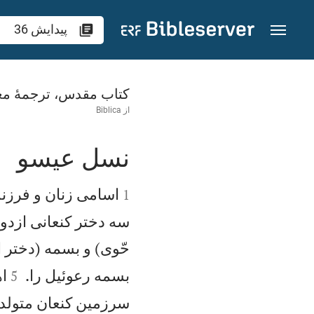
رش به محتوا
پيدايش 36
کتاب مقدس، ترجمۀ مع
از
Biblica
نسل عيسو


اسامی زنان و فرزندا
1
سه دختر كنعانی ازدواج
حّوی) و بسمه (دختر ا


بسمه رعوئيل را.
اه
5
سرزمين كنعان متولد 