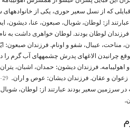
بايلی كه از نسل سعير حوری، يكی از خانوادههای
عبارتند از: لوطان، شوبال، صبعون، عنا، ديشون، اي
رزندان لوطان بودند. لوطان خواهری داشت به نام 
، مناحت، عيبال، شفو و اونام. فرزندان صبعون: ايّه 
قع چرانيدن الاغهای پدرش چشمههای آب گرم را در
 اهوليبامه. فرزندان ديشون: حمدان، اشبان، يتران 


 زعوان و عقان. فرزندان ديشان: عوص و اران.
0
-
29
در سرزمين سعير بودند عبارتند از: لوطان، شوبال،

.
م