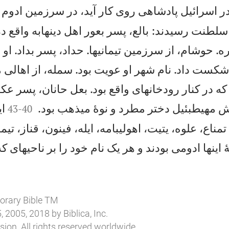
در اسرائيل پادشاهی روی كار آيد، در سرزمين ادوم 
لطنت رسيدند: بالع، پسر بعور اهل دينهابه واقع در 
. حوشام، از سرزمين تيمانیها. حداد، پسر بداد. او 
كست داد. نام شهر او عويت بود. سمله، از اهالی 
 در كنار رودخانهای واقع بود. بعل حانان، پسر عكبو


ش مهيطبئيل دختر مطرد و نوهٔ ميذهب بود.
اي
43
-
40
مناع، علوه، يتيت، اهوليبامه، ايله، فينون، قناز، تيم
 اينها ادومی بودند و هر يک نام خود را بر ناحيهای 
orary Bible TM
 2005, 2018 by Biblica, Inc.
ion. All rights reserved worldwide.