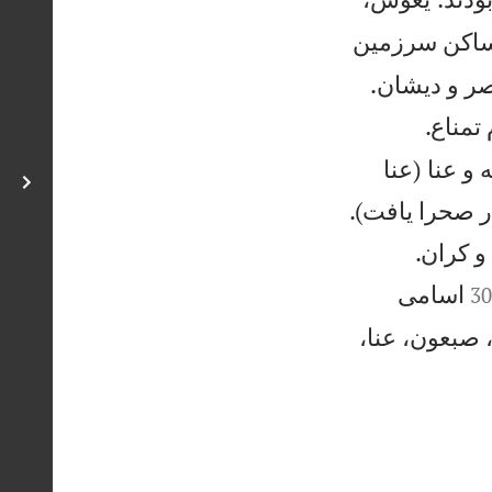
 ساكن سرزمين


صر و ديشان.
تمناع.
و عنا (عنا
 صحرا يافت).
و كران.
اسامی
3
 صبعون، عنا،