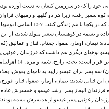
يی خود را كه در سرزمين كنعان به دست آورده بود،
كوه سعير رفت، زيرا هر دو گلهها و رمههای فراوان


كه در يكجا با هم زندگی كنند.
اسامی ادومیها 
12
-
9
عاده و بسمه در كوهستان سعير متولد شدند، از اين
اده: تيمان، اومار، صفوا، جعتام، قناز و عماليق (كه
سو نوههای ديگری هم داشت كه فرزندان رعوئيل 


 اين قرار است: نحت، زارح، شمه و مزه.
اهوليبا
14
ون) سه پسر برای عيسو زاييد به نامهای يعوش، يعلام
اين قبايل شدند: تيمان، اومار، صفوا، قناز، قورح، 
ده فرزندان اليفاز پسر ارشد عيسو و همسرش عاده ب
رزندان رعوئيل پسر عيسو از همسرش بسمه بودند: 
ان اين قبايل پسران عيسو از همسرش اهوليبامه ب