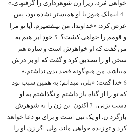

خواهی مُرد، زيرا زن شوهرداری را گرفتهای.»

ابيملک هنوز با او همبستر نشده بود، پس
4
عرض كرد: «خداوندا، من بیتقصيرم. آيا تو مرا


و قومم را خواهی كشت؟
خودِ ابراهيم به
5
من گفت كه او خواهرش است و ساره هم
سخن او را تصديق كرد و گفت كه او برادرش


میباشد. من هيچگونه قصد بدی نداشتم.»
خدا گفت: «بلی، میدانم؛ به همين سبب بود
6
كه تو را از گناه باز داشتم و نگذاشتم به او


دست بزنی.
اكنون اين زن را به شوهرش
7
بازگردان. او يک نبی است و برای تو دعا خواهد
كرد و تو زنده خواهی ماند. ولی اگر زن او را