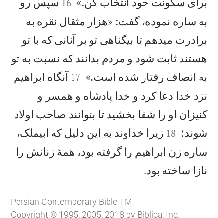


برای سكونت خود انتخاب كن.»
سپس رو
16
به ساره نموده، گفت: «هزار مثقال نقره به
برادرت میدهم تا بیگناهی تو بر آنانی كه با تو
هستند ثابت شود و مردم بدانند كه نسبت به تو


به انصاف رفتار شده است.»
آنگاه ابراهيم
17
نزد خدا دعا كرد و خدا پادشاه و همسر و
كنيزان او را شفا بخشيد تا بتوانند صاحب اولاد


شوند؛
زيرا خداوند به اين دليل كه ابيملک،
18
ساره زن ابراهيم را گرفته بود، همهٔ زنانش را

نازا ساخته بود.
Persian Contemporary Bible TM
Copyright © 1995, 2005, 2018 by Biblica, Inc.