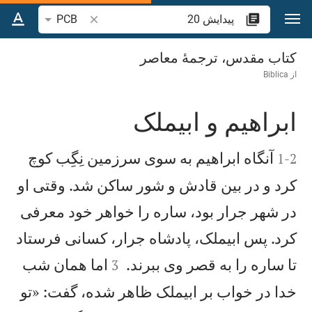
رش به محتوا
جستجوی آیه یا کلمه 
PCB
پيدايش 20
کتاب مقدس، ترجمۀ معاصر
از
Biblica
ابراهيم و ابيملک


آنگاه ابراهيم به سوی سرزمين نِگِب كوچ
1
-
2
كرد و در بين قادش و شور ساكن شد. وقتی او
در شهر جرار بود، ساره را خواهر خود معرفی
كرد. پس ابيملک، پادشاه جرار، كسانی فرستاد


تا ساره را به قصر وی ببرند.
اما همان شب
3
خدا در خواب بر ابيملک ظاهر شده، گفت: «تو