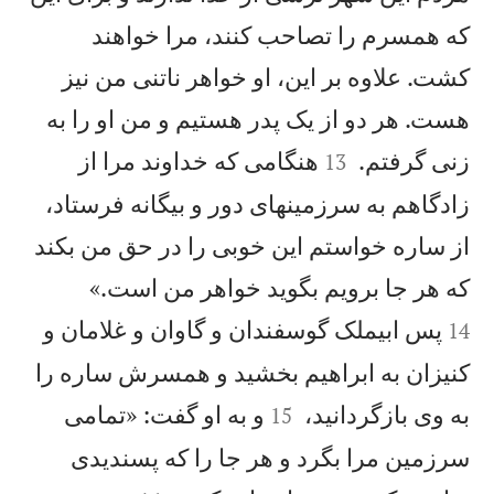
كه همسرم را تصاحب كنند، مرا خواهند
كشت. علاوه بر اين، او خواهر ناتنی من نيز
هست. هر دو از يک پدر هستيم و من او را به


زنی گرفتم.
هنگامی كه خداوند مرا از
13
زادگاهم به سرزمينهای دور و بيگانه فرستاد،
از ساره خواستم اين خوبی را در حق من بكند


كه هر جا برويم بگويد خواهر من است.»
پس ابيملک گوسفندان و گاوان و غلامان و
14
كنيزان به ابراهيم بخشيد و همسرش ساره را


به وی بازگردانيد،
و به او گفت: «تمامی
15
سرزمين مرا بگرد و هر جا را كه پسنديدی