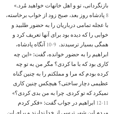


بازنگردانی، تو و اهل خانهات خواهيد مُرد.»
پادشاه روز بعد، صبح زود از خواب برخاسته،
8
با عجله تمامی درباريان را به حضور طلبيد و
خوابی را كه ديده بود برای آنها تعريف كرد و


همگی بسيار ترسيدند.
آنگاه پادشاه،
10
-
9
ابراهيم را به حضور خوانده، گفت: «اين چه
كاری بود كه با ما كردی؟ مگر من به تو چه
كرده بودم كه مرا و مملكتم را به چنين گناه
عظيمی دچار ساختی؟ هيچكس چنين كاری


نمیكرد كه تو كردی. چرا به من بدی كردی؟»
ابراهيم در جواب گفت: «فكر كردم
12
-
11
مردم اين شهر ترسی از خدا ندارند و برای اين