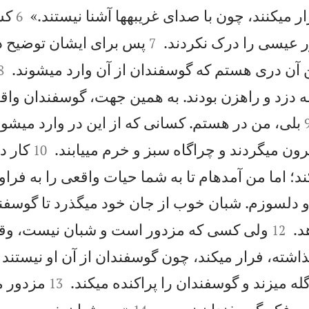


رار میكنند، چون با صدای غريبهها آشنا نيستند.»
كس
6


ور عيسی را درک نكردند.
پس برای ايشان توضيح دا
7


آن دری هستم كه گوسفندان از آن وارد میشوند.
8
ه دزد و راهزن بودند. به همين جهت، گوسفندان واق
بلی، من در هستم. كسانی كه از اين در وارد میشوند


رون میگردند و چراگاه سبز و خرم میيابند.
كار د
10
ند؛ اما من آمدهام تا به شما حيات واقعی را به فراو
دلسوزم. شبان خوب از جان خود میگذرد تا گوسفندا


د.
ولی كسی كه مزدور است و شبان نيست، وقت
12
ذاشته، فرار میكند، چون گوسفندان از آن او نيستند 


له میزند و گوسفندان را پراكنده میكند.
مزدور م
13

