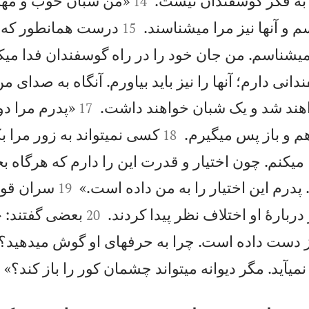
 به فكر گوسفندان نيست.
«من شبان خوب و مهرب
14


 و آنها نيز مرا میشناسند.
درست همانطور كه پ
15
میشناسم. من جان خود را در راه گوسفندان فدا میك
دانی دارم؛ آنها را نيز بايد بياورم. آنگاه به صدای م


اهند شد و يک شبان خواهند داشت.
«پدرم مرا د
17


م و باز پس میگيرم.
كسی نمیتواند به زور مرا 
18
 میكنم. چون اختيار و قدرت اين را دارم كه هرگاه بخ


پدرم اين اختيار را به من داده است.»
سران قوم
19


دربارهٔ او اختلاف نظر پيدا كردند.
بعضی گفتند: «
20
 دست داده است. چرا به حرفهای او گوش میدهيد؟

 نمیآيد. مگر ديوانه میتواند چشمان كور را باز كند؟»