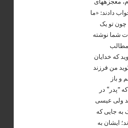
م، معجزههای
اب دادند: «ما
 چون تو يک
ت شما نوشته
 مطالب
يد كه خدايان
ويد من فرزند
 و باز
كه ”پدر“ در
رند ولی عيسی
به جايی كه
د؛ ايشان به