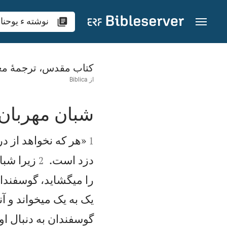
رش به محتوا
نوشته‌ ء يوحنا 10
کتاب مقدس، ترجمۀ مع
از
Biblica
شبان مهربان


«هر كه نخواهد از در
1


دزد است.
زيرا شبا
2
را میگشايد، گوسفندان
يک به يک میخواند و آنه
گوسفندان به دنبال او