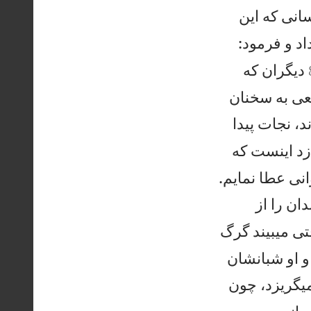
انی كه اين
د و فرمود:
ديگران كه
عی به سخنان
، نجات پيدا
زد اينست كه

انی عطا نمايم.
ن را از
ی میبيند گرگ
و او شبانشان
یگريزد، چون