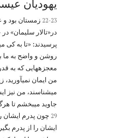
يهوديان عيسی


زمستان بود و ع
22
-
23
در«تالار سليمان» در خ
پرسيدند: «تا به كی م
روشن و واضح به ما ب
معجزههايی كه به قدر
من ايمان نمیآوريد، ز
میشناسند، من نيز ايشا
جاويد میبخشم تا هرگز
چون پدرم ايشان را
29
ايشان را از پدرم بگير