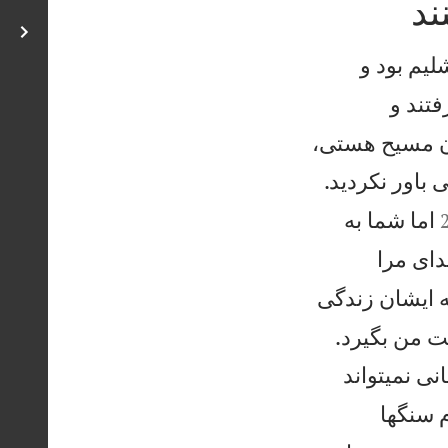
ند
ليم بود و
فتند و
مان مسيح هستی،
 باور نكرديد.
اما شما به
ای مرا
 ايشان زندگی


ت من بگيرد.
نی نمیتواند
 سنگها