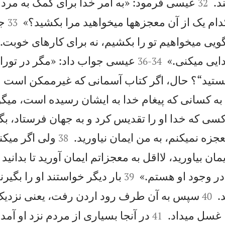


د.
عيسی فرمود: «به امر خدا برای كمک به مرد
32


دام يک از آن معجزهها میخواهيد مرا بكشيد؟»
جو
33
ويی میخواهيم تو را بكشيم، نه برای كارهای خوبت.


ايی میكنی.»
عيسی جواب داد: «مگر در تورا
36
-
34
ستيد“؟ حال، اگر كتاب آسمانی كه غيرممكن است
به كسانی كه پيغام خدا به ايشان رسيده است، میگو
سی كه خدا او را تقديس كرد و به جهان فرستاد، بگ


جزه نمیكنم، به من ايمان نياوريد.
ولی اگر میكنم
38
مان بياوريد، لااقل به معجزاتم ايمان آوريد تا بدانيد 


ر وجود او هستم.»
بار ديگر خواستند او را بگي
39


.
سپس به آن طرف رود اردن رفت، يعنی نزديک 
40


 غسل میداد.
در آنجا بسياری از مردم نزد او آمدن
41