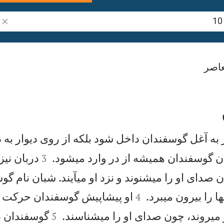
جست
اصر
 به آغل گوسفندان داخل شود بلكه از روی ديوار به داخ


ن گوسفندان هميشه از در وارد میشود.
دربان نيز
3
 صدای او را میشنوند و نزد او میآيند. شبان نام گو


ا را بيرون میبرد.
او پيشاپيش گوسفندان حركت م
4


 میروند، چون صدای او را میشناسند.
گوسفندان دن
5