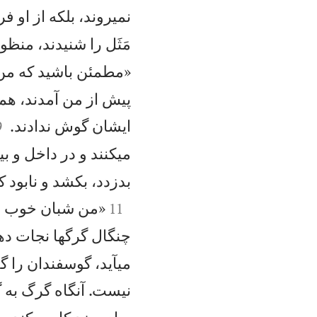
نمیروند، بلكه از او ف
مَثَل را شنيدند، منظ
«مطمئن باشيد كه من 
پيش از من آمدند، هم


ايشان گوش ندادند.
9
میكنند و در داخل و بي
بدزدد، بكشد و نابود ك

«من شبان خوب و 
11
چنگال گرگها نجات ده
میآيد، گوسفندان را گ
نيست. آنگاه گرگ به گ