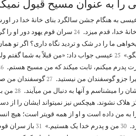
 را به عنوان مسيح قبول نمیكن
يسی به هنگام جشن سالگرد بنای خانهٔ خدا در اورش


انهٔ خدا، قدم میزد.
سران قوم يهود دور او را گر
24
یخواهی ما را در شک و ترديد نگاه داری؟ اگر تو ه


گو.»
عيسی جواب داد: «من قبلاً به شما گفتم ولی
25


ت پدرم میكنم، ثابت میكند كه من مسيح هستم.
26


يرا جزو گوسفندان من نيستيد.
گوسفندان من صد
27


ن را میشناسم و آنها به دنبال من میآيند.
من به
28
 هلاک نشوند. هيچكس نيز نمیتواند ايشان را از دس
 به من داده است و او از همه قويتر است؛ هيچ انسا




د.
من و پدرم خدا يک هستيم.»
باز سران قوم
31
30