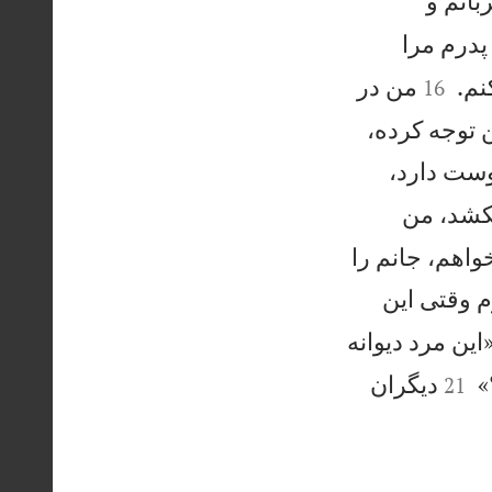
انم و
درم مرا


نم.
من در
16
ن توجه كرده،
وست دارد،
بكشد، من
واهم، جانم را
 وقتی اين
اين مرد ديوانه


»
ديگران
21