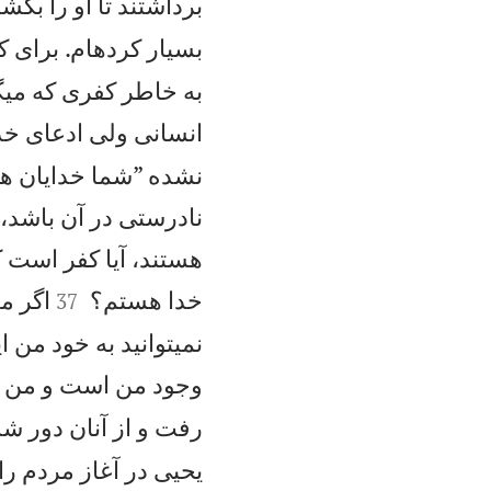
برداشتند تا او را بكشن
بسيار كردهام. برای ك
به خاطر كفری كه میگ
انسانی ولی ادعای خد
نشده ”شما خدايان ه
نادرستی در آن باشد، 
هستند، آيا كفر است ك


خدا هستم؟
اگر مع
37
نمیتوانيد به خود من اي
وجود من است و من د
رفت و از آنان دور شد
يحيی در آغاز مردم را