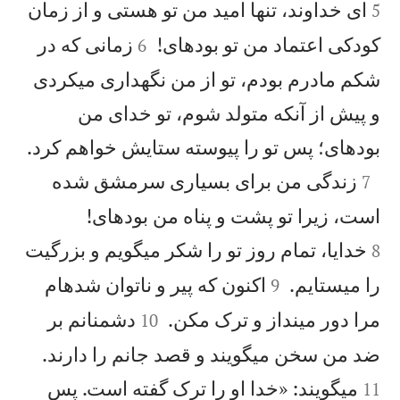
ای خداوند، تنها اميد من تو هستی و از زمان
5


كودكی اعتماد من تو بودهای!
زمانی كه در
6
شكم مادرم بودم، تو از من نگهداری میكردی
و پيش از آنكه متولد شوم، تو خدای من

بودهای؛ پس تو را پيوسته ستايش خواهم كرد.

زندگی من برای بسياری سرمشق شده
7


است، زيرا تو پشت و پناه من بودهای!
خدايا، تمام روز تو را شكر میگويم و بزرگيت
8


را میستايم.
اكنون كه پير و ناتوان شدهام
9


مرا دور مينداز و ترک مكن.
دشمنانم بر
10


ضد من سخن میگويند و قصد جانم را دارند.
میگويند: «خدا او را ترک گفته است. پس
11