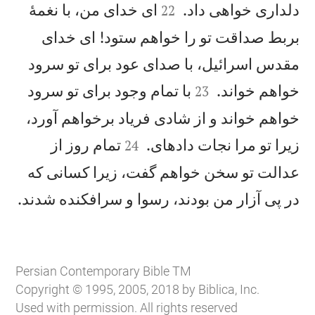


دلداری خواهی داد.
ای خدای من، با نغمهٔ
22
بربط صداقت تو را خواهم ستود! ای خدای
مقدس اسرائيل، با صدای عود برای تو سرود


خواهم خواند.
با تمام وجود برای تو سرود
23
خواهم خواند و از شادی فرياد برخواهم آورد،


زيرا تو مرا نجات دادهای.
تمام روز از
24
عدالت تو سخن خواهم گفت، زيرا كسانی كه

در پی آزار من بودند، رسوا و سرافكنده شدند.
Persian Contemporary Bible TM
Copyright © 1995, 2005, 2018 by Biblica, Inc.
Used with permission. All rights reserved