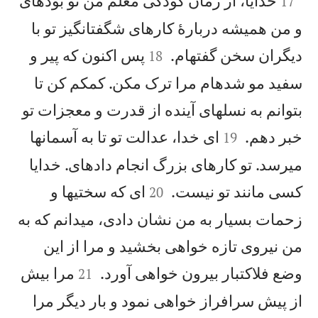
خدايا، از زمان كودكی معلم من تو بودهای
17
و من هميشه دربارهٔ كارهای شگفتانگيز تو با


ديگران سخن گفتهام.
پس اكنون كه پير و
18
سفيد مو شدهام مرا ترک مكن. كمكم كن تا
بتوانم به نسلهای آينده از قدرت و معجزات تو


خبر دهم.
ای خدا، عدالت تو تا به آسمانها
19
میرسد. تو كارهای بزرگ انجام دادهای. خدايا


كسی مانند تو نيست.
ای كه سختيها و
20
زحمات بسيار به من نشان دادی، میدانم كه به
من نيروی تازه خواهی بخشيد و مرا از اين


وضع فلاكتبار بيرون خواهی آورد.
مرا بيش
21
از پيش سرافراز خواهی نمود و بار ديگر مرا