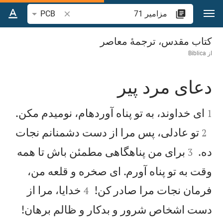
رش به محتوا
جستجوی آیه یا کلمه 
PCB
مزامير 71
کتاب مقدس، ترجمۀ معاصر
از
Biblica
دعای مرد پير



ای خداوند، به تو پناه آوردهام، نوميدم مكن.
1

تو عادلی، پس مرا از دست دشمنانم نجات
2


ده.
برای من پناهگاهی مطمئن باش تا همه
3
وقت به تو پناه آورم. ای صخره و قلعه من،


فرمان نجات مرا صادر كن!
خدايا، مرا از
4


دست اشخاص شرور و بدكار و ظالم برهان!