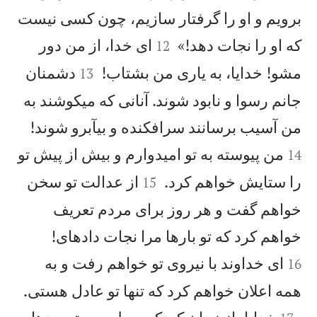
برويم و او را گرفتار سازيم، چون كسی نيست


كه او را نجات دهد!»
ای خدا، از من دور
12


مشو! خدايا، به ياری من بشتاب!
دشمنان
13
جانم رسوا و نابود شوند. آنانی كه میكوشند به


من آسيب برسانند سرافكنده و بیآبرو شوند!
من پيوسته به تو اميدوارم و بيش از پيش تو
14


را ستايش خواهم كرد.
از عدالت تو سخن
15
خواهم گفت و هر روز برای مردم تعريف


خواهم كرد كه تو بارها مرا نجات دادهای!
ای خداوند با نيروی تو خواهم رفت و به
16

همه اعلان خواهم كرد كه تنها تو عادل هستی.
