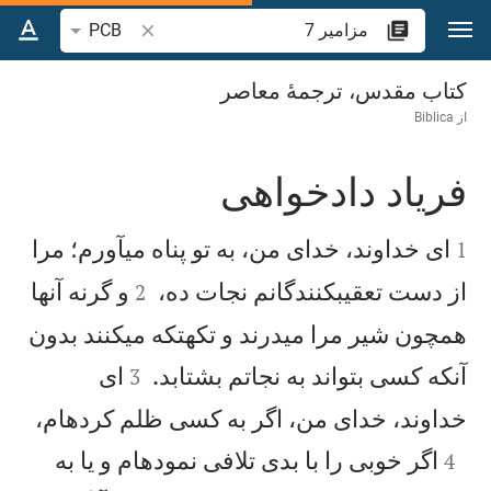
رش به محتوا
جستجوی آیه یا کلمه 
PCB
مزامير 7
کتاب مقدس، ترجمۀ معاصر
از
Biblica
فرياد دادخواهی


ای خداوند، خدای من، به تو پناه میآورم؛ مرا
1


از دست تعقيبكنندگانم نجات ده،
و گرنه آنها
2
همچون شير مرا میدرند و تكهتكه میكنند بدون


آنكه كسی بتواند به نجاتم بشتابد.
ای
3

خداوند، خدای من، اگر به كسی ظلم كردهام،

اگر خوبی را با بدی تلافی نمودهام و يا به
4