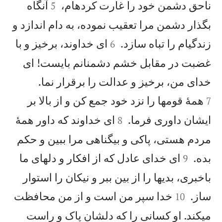


ناحق دشمن خود را غارت كردهام،
آنگاه
5
بگذار دشمن مرا تعقيب نموده، به دام اندازد و


زندگیام را تباه سازد.
ای خداوند، برخيز و با
6
غضبت در مقابل خشم دشمنانم بايست! ای


خدای من، برخيز و عدالت را برقرار نما.
همهٔ قومها را نزد خود جمع كن و از بالا بر
7


ايشان داوری فرما.
ای خداوند كه داور همهٔ
8
مردم هستی، پاكی و بیگناهی مرا ببين و حكم


بده.
ای خدای عادل كه از افكار و دلهای ما
9
باخبری، بديها را از بين ببر و نيكان را استوار


ساز.
خدا سپر من است و از من محافظت
10
میكند. او كسانی را كه دلشان پاک و راست