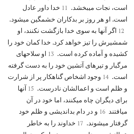


است، نجات میبخشد.
خدا داور عادل
11

است. او هر روز بر بدكاران خشمگين میشود.

اگر آنها به سوی خدا بازگشت نكنند، او
12
شمشيرش را تيز خواهد كرد. خدا كمان خود را


كشيده و آماده كرده است.
او سلاحهای
13
مرگبار و تيرهای آتشين خود را به دست گرفته


است.
وجود اشخاص گناهكار پر از شرارت
14


و ظلم است و اعمالشان نادرست.
آنها
15
برای ديگران چاه میكنند، اما خود در آن


میافتند
و در دام بدانديشی و ظلم خود
16


گرفتار میشوند.
خداوند را به خاطر
17