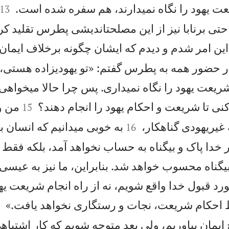


عت يهود را نگاه نمیدارند، هم سفره شده است.
13
حتی برنابا نيز از اين مصلحتانديشی پطرس تقليد كرد
اين امر شدم و ديدم كه ايشان چگونه برخلاف ايما
 در حضور همه به پطرس گفتم: «تو يهودیزاده هستی،
يعت يهود را نگاه نمیداری. پس چرا حالا میخواهی 


كنی تا شريعت و احكام يهود را انجام دهند؟
من و 
15


 غيريهودی گناهكار،
به خوبی میدانيم كه انسان ب
16
دا پاک و بیگناه به حساب نخواهد آمد، بلكه فقط با
گناه محسوب خواهد شد. بنابراين، ما نيز به عيسی
مورد قبول خدا واقع شويم، نه از راه انجام شريعت يهو


احكام شريعت، نجات و رستگاری نخواهد يافت.»
7
ايمان بياوريم، ولی بعد متوجه شويم كه كار اشتباه