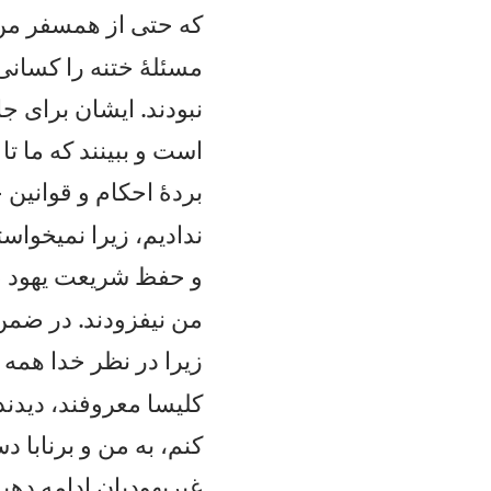
كه حتی از همسفر من 
مسئلهٔ ختنه را كسان
نبودند. ايشان برای ج
است و ببينند كه ما ت
بردهٔ احكام و قوانين 
نداديم، زيرا نمیخوا
و حفظ شريعت يهود 
من نيفزودند. در ضمن،
زيرا در نظر خدا همه ب
كليسا معروفند، ديدند 
كنم، به من و برنابا 
غيريهوديان ادامه دهيم