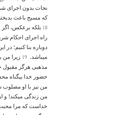
نجات بدون اجرای شريع
كه مسيح باعث بدبختی
بلكه برعكس، اگر ما
18
راه اجرای احكام شري
دوباره بنا كنيم؛ در 


میباشد.
زيرا من ب
19
مذهبی هرگز مقبول خد
حضور خدا بیگناه م
من نيز با او مصلوب 
من زندگی میكند! و اين
خداست كه مرا محبت ن