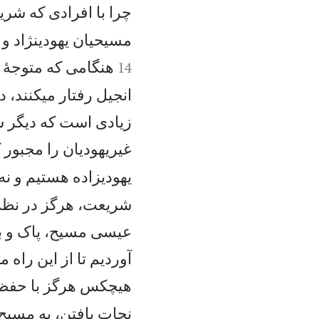
چرا با افرادی كه شري
مسيحيان يهودینژاد و 
هنگامی كه متوجهٔ 
14
انجيل رفتار میكنند،
زيادی است كه ديگر شر
غيريهوديان را مجبور 
يهودیزاده هستيم و نه
شريعت، هرگز در نظر خ
عيسی مسيح، پاک و بی
آورديم تا از اين راه 
هيچكس هرگز با حفظ 
نجات يافتن، به مسيح 