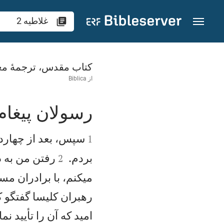
رش به محتوا
غلاطيه 2
کتاب مقدس، ترجمۀ مع
از
Biblica
رسولان پيغام 


سپس، بعد از چهارده
1


بردم.
رفتن من به دس
2
میكنم، با برادران م
رهبران كليسا گفتگو كر
اميد كه آن را تأييد نما