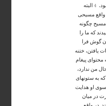


ود.
البته
4
 واقع مسيحی
 مسيح چگونه
ند كه ما را
ان گوش فرا
ت يافتن، ختنه
ه محتوای پيغام
حال من ندارد،
كه به ستونهای
ه سوی او هدايت
رت در ميان
د. در واقع