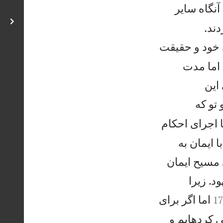
آنگاه ساير


ند.
ن خود و حقيقت
 اما مدت
اين
تو كه
ا اجرای احكام
 ايمان به
 مسيح ايمان
د. زيرا
اما اگر برای
1
ی كردهايم و