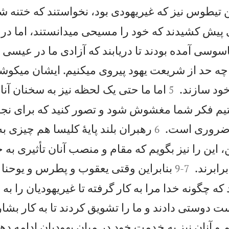
تيطوس نيز كه غيريهودی بود، نخواستند كه ختنه ش
ی پيش كشيدند كه خود را مسيحی میدانستند، اما در
اسوسی آمده بودند تا دريابند كه آزادی ما در عيسی
ا چه حد از شريعت يهود پيروی میكنيم. ايشان میكوشيد


خود سازند.
اما ما حتی يک لحظه نيز به سخنان آن
5
ستيم فكر شما مغشوش شود و تصور كنيد كه برای نجا


ضروری است.
رهبران بلند پايهٔ كليسا هم چيزی ب
6
 اين را نيز بگويم كه مقام و منصب آنان تأثيری به 


رابرند.
بنابراين وقتی يعقوب و پطرس و يوحنا 
9
-
7
كه چگونه خدا مرا به کار گرفته تا غيريهوديان را ب
دست دوستی دادند و ما را تشويق كردند تا به كار بشا
 و آنان نيز به خدمت خود در ميان يهوديان ادامه دهن