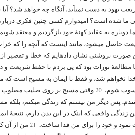
ت يهود به دست نمیآيد، آنگاه چه خواهد شد؟ آيا با
 ما شده است؟ اميدوارم كسی چنين فكری دربارهٔ
 دوباره به عقايد كهنهٔ خود بازگرديم و معتقد شويم
عت حاصل میشود، مانند اينست كه آنچه را كه خراب
اين صورت بروشنی نشان دادهايم كه خطا و تقصير از
ا مطالعهٔ تورات بود كه پی بردم با حفظ شريعت و 
ا نخواهم شد، و فقط با ايمان به مسيح است كه میت


حسوب شوم.
وقتی مسيح بر روی صليب مصلوب ش
20
شدم. پس ديگر من نيستم كه زندگی میكنم، بلكه م
 زندگی واقعی كه اينک در اين بدن دارم، نتيجهٔ ايم


مود و خود را برای من فدا ساخت.
من از آن ك
21