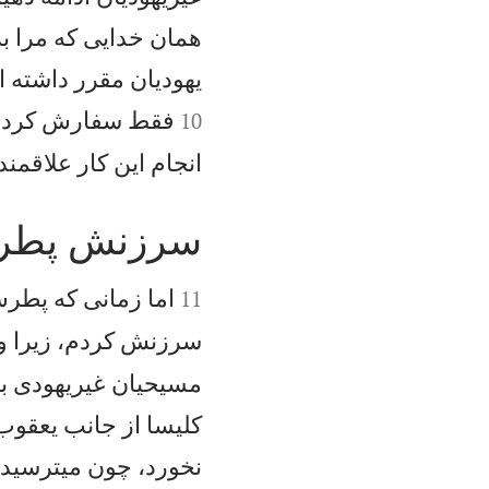
همان خدايی كه مرا بر
يهوديان مقرر داشته 
فقط سفارش كردند ك
10
انجام اين كار علاقمند
سرزنش پط


اما زمانی كه پطرس
11
سرزنش كردم، زيرا وا
مسيحيان غيريهودی بر
كليسا از جانب يعقوب 
نخورد، چون میترسيد كه