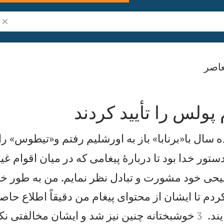
جست
اصر
پولس را تأييد كردند
 سال با«برنابا» باز به اورشليم رفتم و«تيطوس» را 
تور خدا بود تا دربارهٔ پيغامی كه در ميان اقوام غي
سيحی خود مشورت و تبادل نظر نمايم. من به طور 
دم تا ايشان از محتوای پيغام من دقيقاً اطلاع حاصل 


يند.
خوشبختانه چنين نيز شد و ايشان مخالفتی نك
3