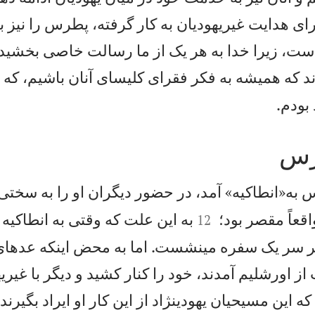
ای هدايت غيريهوديان به کار گرفته، پطرس را نيز 
است، زيرا خدا به هر يک از ما رسالت خاصی بخشي
ه هميشه به فكر فقرای كليسای آنان باشيم، كه الب

 بودم.
رس
 به«انطاكيه» آمد، در حضور ديگران او را به سختی


قعاً مقصر بود؛
به اين علت كه وقتی به انطاكيه ر
12
 سر يک سفره مینشست. اما به محض اينكه عدهای 
از اورشليم آمدند، خود را كنار كشيد و ديگر با غير
 اين مسيحيان يهودینژاد از اين كار او ايراد بگيرند،