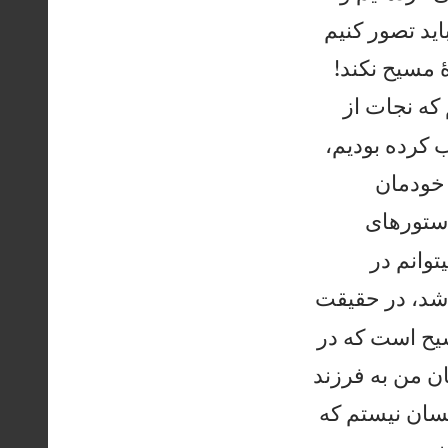
يد تصور كنيم


 مسيح نكند!
 كه نجات از
 كرده بوديم،
 خودمان
دستورهای
وانم در
د، در حقيقت
سيح است كه در
ان من به فرزند
سان نيستم كه