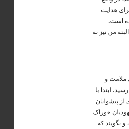
برای هدايت


ده است.
ته من نيز به
 ملامت و
سيد، ابتدا با
از پيشوايان
يهوديان خوراک
 و بگويند كه