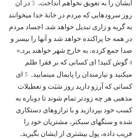


ايشان را به تعويق نخواهم انداخت.
در آن
3
روز سرودهايی كه مردم در خانهٔ خدا میخوانند
به گريه و زاری تبديل خواهد شد. اجساد مردم
در همه جا پراكنده خواهد شد و آنها را بیسر و


صدا جمع كرده، به خارج شهر خواهند برد.»
گوش كنيد! ای كسانی كه بر فقرا ظلم
4


میكنيد و نيازمندان را پايمال مینماييد.
ای
5
كسانی كه آرزو داريد روز سَبَت و تعطيلات
مذهبی هر چه زودتر تمام شوند تا دوباره به
كسب خود بپردازيد و با ترازوهای دستكاری
شده و سنگهای سبكتر، مشتريان خود را


فريب داده، پول بيشتری از ايشان بگيريد.