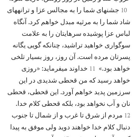

جشنهای شما را به مجالس عزا و ترانههای
10
شاد شما را به مرثيه مبدل خواهم كرد. آنگاه
لباس عزا پوشيده سرهايتان را به علامت
سوگواری خواهيد تراشيد، چنانكه گويی يگانه
پسرتان مرده است. آن روز، روز بسيار تلخی


خواهد بود.»
خداوند میفرمايد: «روزی
11
خواهد رسيد كه من قحطی شديدی در اين
سرزمين پديد خواهم آورد. اين قحطی، قحطی


نان و آب نخواهد بود، بلكه قحطی كلام خدا.
مردم از شرق تا غرب و از شمال تا جنوب
12
دنبال كلام خدا خواهند دويد ولی موفق به پيدا