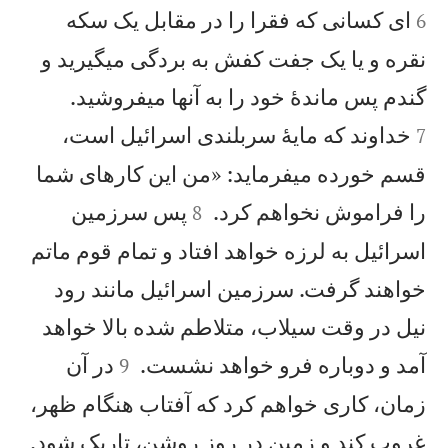
ای كسانی كه فقرا را در مقابل يک سكه
6
نقره و يا يک جفت كفش به بردگی میگيريد و


گندم پس ماندهٔ خود را به آنها میفروشيد.
خداوند كه مايهٔ سربلندی اسرائيل است،
7
قسم خورده میفرمايد: «من اين كارهای شما


را فراموش نخواهم كرد.
پس سرزمين
8
اسرائيل به لرزه خواهد افتاد و تمام قوم ماتم
خواهند گرفت. سرزمين اسرائيل مانند رود
نيل در وقت سيلاب، متلاطم شده بالا خواهد


آمد و دوباره فرو خواهد نشست.
در آن
9
زمان، كاری خواهم كرد كه آفتاب هنگام ظهر،

غروب كند و زمين در روز روشن، تاريک شود.