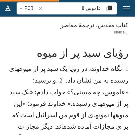
رش به محتوا
جستجوی آیه یا کلمه 
PCB
عاموس 8
کتاب مقدس، ترجمۀ معاصر
از
Biblica
رؤيای سبد پر از ميوه


آنگاه خداوند، در رؤيا يک سبد پر از ميوههای
1


رسيده به من نشان داد.
او پرسيد:
2
«عاموس، چه میبينی؟» جواب دادم: «يک سبد
پر از ميوههای رسيده.» خداوند فرمود: «اين
ميوهها نمونهای از قوم من اسرائيل است كه
برای مجازات آماده شدهاند. ديگر مجازات