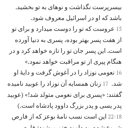
بیسرپرست نگذاشت و نوهای به تو بخشيد.


باشد كه او در اسرائيل معروف شود.
عروست كه تو را دوست میدارد و برای تو
15
از هفت پسر بهتر بوده، پسری به دنیا آورده
است. اين پسر جان تو را تازه خواهد كرد و در


هنگام پيری از تو مراقبت خواهد نمود.»
نعومی نوزاد را در آغوش گرفت و دايهٔ او
16


شد.
زنان همسايه آن نوزاد را عوبيد ناميده
17
گفتند: «پسری برای نعومی متولد شد!» (عوبيد


پدر يسی و پدر بزرگ داوود پادشاه است.)
اين است نسب نامهٔ بوعز كه از فارص
22
-
18
شروع شده، به داوود ختم میشود: فارص،