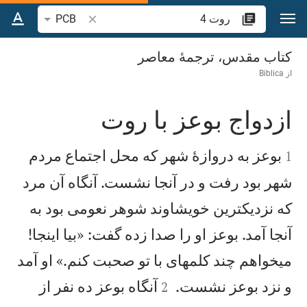
رش به محتوا
جستجوی آیه یا کلمه 
PCB
روت 4
کتاب مقدس، ترجمۀ معاصر
از
Biblica
ازدواج بوعز با روت


بوعز به دروازهٔ شهر كه محل اجتماع مردم
1
شهر بود رفت و در آنجا نشست. آنگاه آن مرد
كه نزديكترين خويشاوند شوهر نعومی بود به
آنجا آمد. بوعز او را صدا زده گفت: «بيا اينجا!
میخواهم چند كلمهای با تو صحبت كنم.» او آمد


و نزد بوعز نشست.
آنگاه بوعز ده نفر از
2