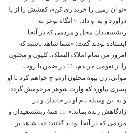
«تو آن زمين را خريداری كن»، كفشش را از پا


درآورد و به او داد.
آنگاه بوعز به
9
ريشسفيدان محل و مردمی كه در آنجا
ايستاده بودند گفت: «شما شاهد باشيد كه
امروز من تمام املاک اليملک، كليون و محلون


را از نعومی خريدم.
در ضمن با روت
10
موآبی، زن بيوهٔ محلون ازدواج خواهم كرد تا او
پسری بياورد كه وارث شوهر مرحومش گردد
و به اين وسيله نام او در خاندان و در


زادگاهش زنده بماند.»
همهٔ ريشسفيدان و
11
مردمی كه در آنجا بودند گفتند: «ما شاهد بر