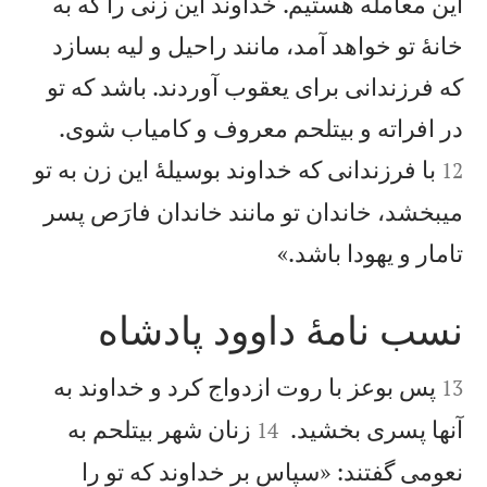
اين معامله هستيم. خداوند اين زنی را كه به
خانهٔ تو خواهد آمد، مانند راحيل و ليه بسازد
كه فرزندانی برای يعقوب آوردند. باشد كه تو


در افراته و بيتلحم معروف و كامياب شوی.
با فرزندانی كه خداوند بوسيلهٔ اين زن به تو
12
میبخشد، خاندان تو مانند خاندان فارَص پسر

تامار و يهودا باشد.»
نسب نامهٔ داوود پادشاه


پس بوعز با روت ازدواج كرد و خداوند به
13


آنها پسری بخشيد.
زنان شهر بيتلحم به
14
نعومی گفتند: «سپاس بر خداوند كه تو را