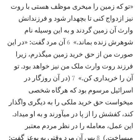
«تو كه زمين را میخری موظف هستی با روت
نيز ازدواج كنی تا بچهدار شود و فرزندانش
وارث آن زمين گردند و به اين وسيله نام


شوهرش زنده بماند.»
آن مرد گفت: «در اين
6
صورت من از حق خريد زمين میگذرم، زيرا
فرزند روت وارث ملک من نيز خواهد بود. تو


آن را خريداری كن.»
(در آن روزگار در
7
اسرائيل مرسوم بود كه هرگاه شخصی
میخواست حق خريد ملكی را به ديگری واگذار
كند، كفشش را از پا در میآورند و به او میداد.
اين عمل، معامله را در نظر مردم معتبر


میساخت.)
پس آن مرد وقتی به بوعز گفت:
8