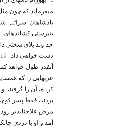
میفرمايد كه چون مثل
پادشاهان اسرائيل شرو
بتپرستی كشاندهای، و 
خداوند بلای سختی دام


دست خواهی داد.
15
آنقدر طول خواهد كشيد
عربهايی را كه همسايه
كرده، آن را گرفتند و 
بردند. فقط پسر كوچک 
مرض علاجناپذير رودها
آمد و او با دردی جا