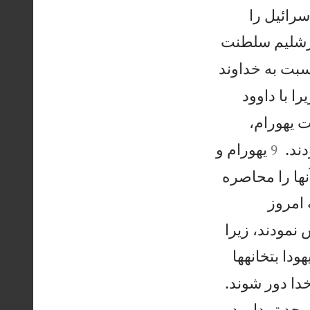
سرائيل را
رشليم سلطنت
سبت به خداوند
ا با داوود
 يهورام،


ند.
يهورام و
9
نها را محاصره
 امروز
نمودند، زيرا
ودا بتخانهها


دا دور شوند.
 جد تو داوود،