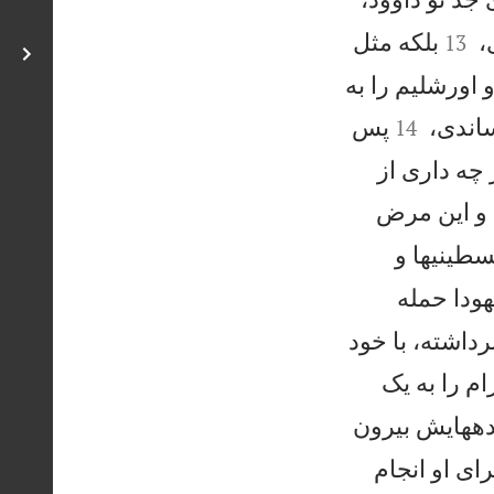


،
بلكه مثل
13
 اورشليم را به


ساندی،
پس
14
 چه داری از
 و اين مرض
سطينیها و
يهودا حمله
رداشته، با خود
ام را به يک
ودههايش بيرون
ی او انجام