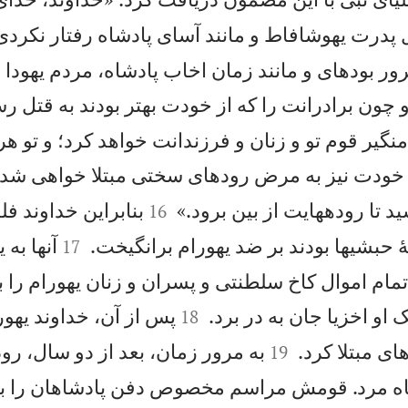
 پدرت يهوشافاط و مانند آسای پادشاه رفتار نكردی
ر بودهای و مانند زمان اخاب پادشاه، مردم يهودا و
چون برادرانت را كه از خودت بهتر بودند به قتل ر
نگير قوم تو و زنان و فرزندانت خواهد كرد؛ و تو هر
خودت نيز به مرض رودهای سختی مبتلا خواهی شد


 تا رودههايت از بين برود.»
بنابراين خداوند فل
16


ٔ حبشیها بودند بر ضد يهورام برانگيخت.
آنها به 
17
تمام اموال كاخ سلطنتی و پسران و زنان يهورام را ب


او اخزيا جان به در برد.
پس از آن، خداوند يهور
18


ی مبتلا كرد.
به مرور زمان، بعد از دو سال، ر
19
نكاه مرد. قومش مراسم مخصوص دفن پادشاهان را برا