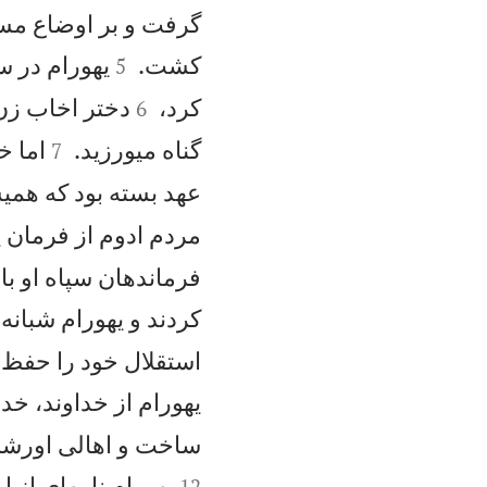
گرفت و بر اوضاع مسلط


كشت.
يهورام در 
5


كرد،
دختر اخاب زن 
6


گناه میورزيد.
اما خ
7
عهد بسته بود كه همي
مردم ادوم از فرمان ي
فرماندهان سپاه او با
كردند و يهورام شبانه
استقلال خود را حفظ ك
يهورام از خداوند، خد
ساخت و اهالی اورشليم
يهورام نامهای از ا
12