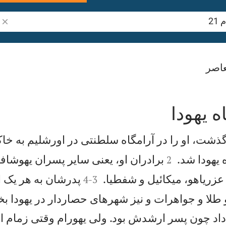
جست
اصر
ه يهودا
شت، او را در آرامگاه سلطنتی در اورشليم به خا


يهودا شد.
برادران او، يعنی ساير پسران يهوشافاط
2


 عزرياهو، ميكائيل و شفطيا.
پدرشان به هر يک از
4
-
3
و طلا و جواهرات و نيز شهرهای حصاردار در يهودا بخ
داد چون پسر ارشدش بود. ولی يهورام وقتی زمام ا