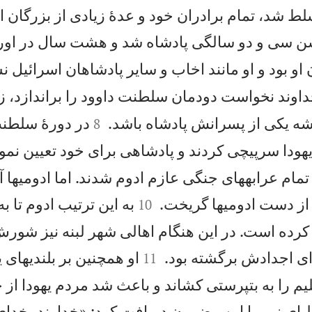
 شد، تمام برادران خود و عدهٔ زيادی از بزرگان ا
سن سی و دو سالگی پادشاه شد و هشت سال در او
او بود و او مانند اخاب و ساير پادشاهان اسرائيل ن
داوند نخواست دودمان سلطنت داوود را براندازد، زير


شه يكی از پسرانش پادشاه باشد.
در دورهٔ سلطنت
8
هودا سرپيچی كردند و پادشاهی برای خود تعيين نمود
 تمام عرابههای جنگی عازم ادوم شدند. اما ادومیها آ


 از دست ادومیها گريخت.
به اين ترتيب ادوم تا به
10
رده است. در اين هنگام اهالی شهر لبنه نيز شورش 


ای اجدادش برگشته بود.
او همچنين بر بلنديهای يه
11
 را به بتپرستی كشاند و باعث شد مردم يهودا از خ
يليای نبی با اين مضمون دريافت كرد: «خداوند، خدای