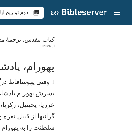
رش به محتوا
دوم‌ تواريخ‌ ايام‌ 21
کتاب مقدس، ترجمۀ مع
از
Biblica
يهورام، پادشا


وقتی يهوشافاط درگذ
1
پسرش يهورام پادشاه 
عزريا، يحیئيل، زكريا،
گرانبها از قبيل نقره 
سلطنت را به يهورام 