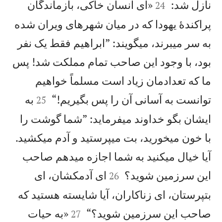


نازل شد:
«ای انسان خاكی، بازماندگان
24
پراكندهٔ يهودا كه در ميان شهرهای ويران شده
به سر میبرند، میگويند: ”ابراهيم فقط يک نفر
بود، با وجود اين صاحب تمام مملكت شد! پس
ما كه تعدادمان زياد است مسلماً خواهيم


توانست به آسانی آن را پس بگيريم!“
به
25
ايشان بگو خداوند میفرمايد: ”شما گوشت را
با خون میخوريد، بت میپرستيد و آدم میكشيد.
آيا خيال میكنيد به شما اجازه میدهم صاحب


اين سرزمين شويد؟
ای آدمكشان، ای
26
بتپرستان، ای زناكاران، آيا شايسته هستيد كه


صاحب اين سرزمين شويد؟“
«به حيات
27