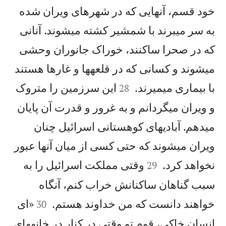
خود قسم، آنهايی كه در شهرهای ويران شده
به سر میبرند با شمشير كشته میشوند. آنانی
كه در صحرا ساكنند، خوراک جانوران وحشی
میشوند و كسانی كه در قلعهها و غارها هستند


با بيماری میميرند.
اين سرزمين را متروک
28
و ويران میگردانم و به غرور و قدرت آن پايان
میدهم. آبادیهای كوهستانی اسرائيل چنان
ويران میشوند كه حتی كسی از ميان آنها عبور


نخواهد كرد.
وقتی مملكت اسرائيل را به
29
سبب گناهان ساكنانش خراب كنم، آنگاه


خواهند دانست كه من خداوند هستم.
«ای
30
انسان خاكی، قوم تو وقتی در كنار در خانههای