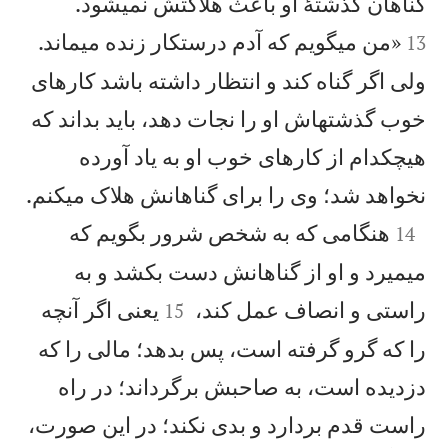


گناهان گذشتهٔ او باعث هلاكتش نمیشود.
«من میگويم كه آدم درستكار زنده میماند.
13
ولی اگر گناه كند و انتظار داشته باشد كارهای
خوب گذشتهاش او را نجات دهد، بايد بداند كه
هيچكدام از كارهای خوب او به ياد آورده

نخواهد شد؛ وی را برای گناهانش هلاک میكنم.

هنگامی كه به شخص شرور بگويم كه
14
میميرد و او از گناهانش دست بكشد و به


راستی و انصاف عمل كند،
يعنی اگر آنچه
15
را كه گرو گرفته است، پس بدهد؛ مالی را كه
دزديده است، به صاحبش برگرداند؛ در راه
راست قدم بردارد و بدی نكند؛ در اين صورت،