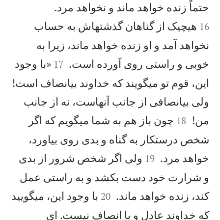


حتماً زنده خواهد ماند و نخواهد مرد.
هيچيک از گناهان گذشتهاش به حساب
16
نخواهد آمد و او زنده خواهد ماند، زيرا به


خوبی و راستی روی آورده است.
«با وجود
17
اين، قوم تو میگويند كه خداوند بیانصاف است!
ولی بیانصافی از جانب آنهاست، نه از جانب


من!
چون باز هم به شما میگويم كه اگر
18
شخص درستكار به گناه و بدی روی بياورد،


خواهد مرد.
ولی اگر شخص شرور از بدی
19
و شرارت خود دست بكشد و به راستی عمل


كند، زنده خواهد ماند.
با وجود اين، میگوييد
20
كه خداوند عادل و با انصاف نيست. ای