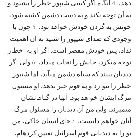


دهد،
آنگاه اگر كسی شيپور خطر را بشنود و
4
به آن توجه نكند و به دست دشمن كشته شود،


خونش به گردن خودش خواهد بود.
چون با
5
وجودی كه صدای شيپور را شنيد به آن اهميت
نداد، پس خودش مقصر است. اگر او به اخطار


توجه میكرد، جانش را نجات میداد.
ولی اگر
6
دیدبان ببيند كه سپاه دشمن میآيد، اما شيپور
خطر را ننوازد و به قوم خبر ندهد، او مسئول
مرگ ايشان خواهد بود. آنها در گناهانشان
میميرند. ولی من آن دیدبان را مسئول مرگ


آنان خواهم دانست.
«ای انسان خاكی، من
7
تو را به دیدبانی قوم اسرائيل تعيين كردهام.