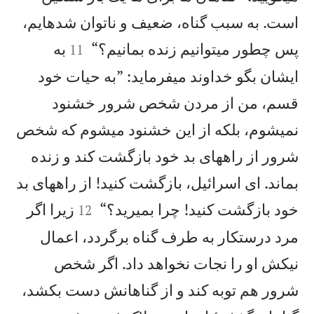
است. به سبب گناه، ضعيف و ناتوان شدهايم،


پس چطور میتوانيم زنده بمانيم؟“
به
11
ايشان بگو خداوند میفرمايد: ”به حيات خود
قسم، من از مردن شخص شرور خشنود
نمیشوم، بلكه از اين خشنود میشوم كه شخص
شرور از راههای بد خود بازگشت كند و زنده
بماند. ای اسرائيل، بازگشت كنيد! از راههای بد


خود بازگشت كنيد! چرا بميريد؟“
زيرا اگر
12
مرد درستكار به طرف گناه برگردد، اعمال
نيكش او را نجات نخواهد داد. اگر شخص
شرور هم توبه كند و از گناهانش دست بكشد،