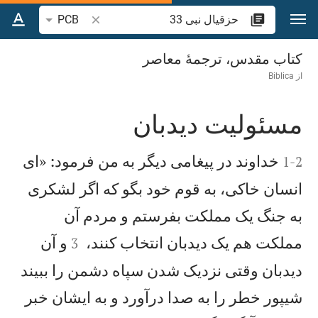
رش به محتوا
جستجوی آیه یا کلمه 
PCB
حزقيال‌ نبی‌ 33
کتاب مقدس، ترجمۀ معاصر
از
Biblica
مسئوليت دیدبان


خداوند در پيغامی ديگر به من فرمود: «ای
1
-
2
انسان خاكی، به قوم خود بگو كه اگر لشكری
به جنگ يک مملكت بفرستم و مردم آن


مملكت هم يک دیدبان انتخاب كنند،
و آن
3
دیدبان وقتی نزديک شدن سپاه دشمن را ببيند
شيپور خطر را به صدا درآورد و به ايشان خبر