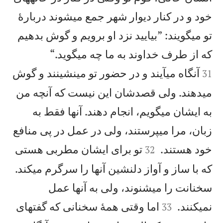
خود و در كنار ديوار شهر جمع میشوند دربارهٔ
تو میگويند: ”بياييد نزد او برويم و گوش بدهيم


كه از طرف خداوند به ما چه میگويد.“
آنگاه میآيند و در حضور تو مینشينند و گوش
31
میدهند. ولی قصدشان اين نيست كه آنچه من
به ايشان میگويم، انجام دهند. آنها فقط به
زبان، مرا میپرستند، ولی در عمل در پی منافع


خود هستند.
تو برای ايشان مطربی هستی
32
كه با ساز و آواز دلنشين آنها را سرگرم میكند.
سخنانت را میشنوند، ولی به آنها عمل


نمیكنند.
اما وقتی همهٔ سخنانی كه گفتهای
33