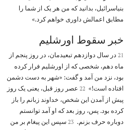
بنیاسرائيل، بدانيد كه من هر يک از شما را

مطابق اعمالش داوری خواهم كرد.»
خبر سقوط اورشليم


در سال دوازدهم تبعيدمان، در روز پنجم از
21
ماه دهم، شخصی كه از اورشليم فرار كرده
بود، نزد من آمد و گفت: «شهر به دست دشمن


افتاده است!»
عصر روز قبل، يعنی يک روز
22
پيش از آمدن اين شخص، خداوند زبانم را باز
كرده بود. پس، روز بعد كه او آمد توانستم


دوباره حرف بزنم.
سپس اين پيغام بر من
23