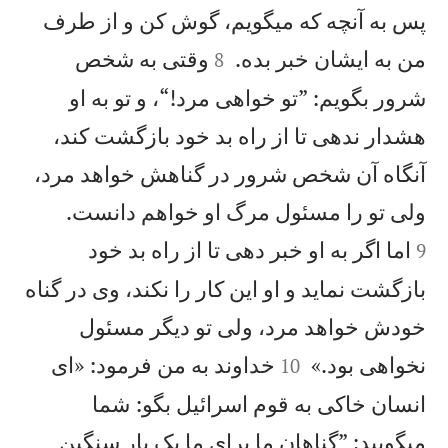
پس به آنچه كه میگويم، گوش كن و از طرف


من به ايشان خبر بده.
وقتی به شخص
8
شرور بگويم: ”تو خواهی مرد!“، و تو به او
هشدار ندهی تا از راه بد خود بازگشت كند،
آنگاه آن شخص شرور در گناهش خواهد مرد،


ولی تو را مسئول مرگ او خواهم دانست.
اما اگر به او خبر دهی تا از راه بد خود
9
بازگشت نمايد و او اين كار را نكند، وی در گناه
خودش خواهد مرد، ولی تو ديگر مسئول


نخواهی بود.»
خداوند به من فرمود: «ای
10
انسان خاكی به قوم اسرائيل بگو: شما
میگوييد: ”گناهان ما برای ما يک بار سنگين