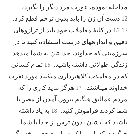


مداخله نموده، عورت مرد ديگر را بگيرد،


دست آن زن را بايد بدون ترحم قطع كرد.
12
در كليهٔ معاملات خود بايد از ترازوهای
15
-
13
دقيق و اندازههای درست استفاده كنيد تا در
سرزمينی كه خداوند، خدايتان به شما میدهد


زندگی طولانی داشته باشيد.
تمام كسانی
16
كه در معاملات کلاهبرداری میكنند مورد نفرت


خداوند میباشند.
هرگز نبايد كاری را كه
17
مردم عماليق هنگام بيرون آمدن از مصر با


شما كردند فراموش كنيد.
به ياد داشته
18
باشيد كه ايشان بدون ترس از خدا با شما
جنگيده، كسانی را كه در اثر ضعف و خستگی