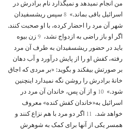
من انجام نمیدهد و نمیگذارد نام برادرش در


اسرائيل باقی بماند.»
سپس ريشسفيدان
8
شهر آن مرد را احضار كرده، با او صحبت كنند.


اگر او باز راضی به ازدواج نشد،
زن بيوه
9
بايد در حضور ريشسفيدان به طرف آن مرد
رفته، كفش او را از پايش درآورد و آب دهان
بر صورتش بيفکند و بگويد: «بر مردی كه اجاق
خانهٔ برادرش را روشن نگه نمیدارد اينچنين


شود.»
و از آن پس، خاندان آن مرد در
10
اسرائيل به«خاندان كفش كنده» معروف


خواهد شد.
اگر دو مرد با هم نزاع كنند و
11
همسر يكی از آنها برای كمک به شوهرش