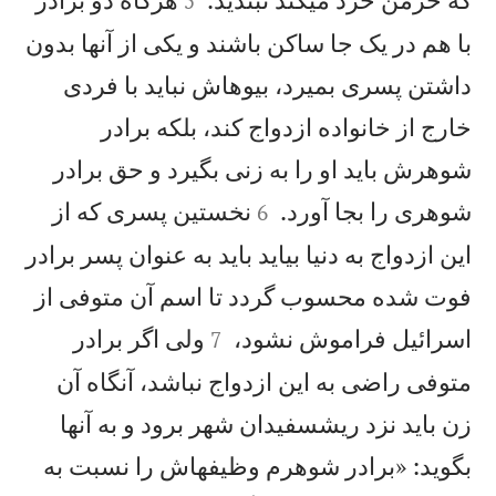
5
با هم در يک جا ساكن باشند و يكی از آنها بدون
داشتن پسری بميرد، بيوهاش نبايد با فردی
خارج از خانواده ازدواج كند، بلكه برادر
شوهرش بايد او را به زنی بگيرد و حق برادر


شوهری را بجا آورد.
نخستين پسری كه از
6
اين ازدواج به دنیا بيايد بايد به عنوان پسر برادر
فوت شده محسوب گردد تا اسم آن متوفی از


اسرائيل فراموش نشود،
ولی اگر برادر
7
متوفی راضی به اين ازدواج نباشد، آنگاه آن
زن بايد نزد ريشسفيدان شهر برود و به آنها
بگويد: «برادر شوهرم وظيفهاش را نسبت به