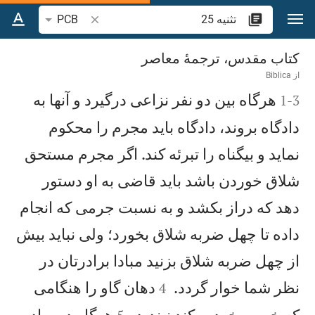
رش به محتوا
جستجوی آیه یا کلمه 
PCB
تثنيه 25
کتاب مقدس، ترجمۀ معاصر
از
Biblica

هرگاه بين دو نفر نزاعی درگيرد و آنها به
1
-
3
دادگاه بروند، دادگاه بايد مجرم را محكوم
نمايد و بیگناه را تبرئه كند. اگر مجرم مستحق
شلاق خوردن باشد بايد قاضی به او دستور
دهد كه دراز بكشد و به نسبت جرمی كه انجام
داده تا چهل ضربه شلاق بخورد؛ ولی نبايد بيش
از چهل ضربه شلاق بزنيد مبادا برادرتان در


نظر شما خوار گردد.
دهان گاو را هنگامی
4


كه خرمن خرد میكند نبنديد.
هرگاه دو برادر