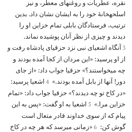
نقره، عطريات و روغنهای معطر، و نيز
اسلحهخانهٔ خود را به ايشان نشان داد. بدين
ترتيب، فرستادگان بابلی تمام خزاين او را


ديدند و چيزی از نظر آنان پوشيده نماند.
آنگاه اشعيای نبی نزد حزقيای پادشاه رفت و
3
از او پرسيد: «اين مردان از كجا آمده بودند و
چه میخواستند؟» حزقيا جواب داد: «از جای


دور! آنها از بابل آمده بودند.»
اشعيا پرسيد:
4
«در كاخ تو چه ديدند؟» حزقيا جواب داد: «تمام


خزاين مرا.»
اشعيا به او گفت: «پس به اين
5
پيام كه از سوی خداوند قادر متعال است


گوش كن:
«زمانی میرسد كه هر چه در كاخ
6