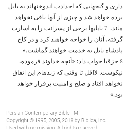
داری و گنجهايی كه اجدادت اندوختهاند به بابل
برده خواهد شد و چيزی از آنها باقی نخواهد


ماند.
بابلیها برخی از پسرانت را به اسارت
7
گرفته، آنان را خواجه خواهند كرد و در كاخ


پادشاه بابل به خدمت خواهند گماشت.»
حزقيا جواب داد: «آنچه خداوند فرموده،
8
نيكوست. لااقل تا وقتی كه زندهام اين اتفاق
نخواهد افتاد و صلح و امنيت برقرار خواهد

بود.»
Persian Contemporary Bible TM
Copyright © 1995, 2005, 2018 by Biblica, Inc.
Used with permission. All rights reserved