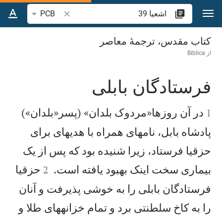
رش به محتوا
جستجوی آیه یا کلمه 
PCB
اشعيا 39
کتاب مقدس، ترجمۀ معاصر
از
Biblica
فرستادگان بابلی


در آن روزها«مردوک بلدان» (پسر«بلدان»)
1
پادشاه بابل، نامهای همراه با هديهای برای
حزقيا فرستاد، زيرا شنيده بود كه پس از يک


بيماری سخت اينک بهبود يافته است.
حزقيا
2
فرستادگان بابلی را به خوشی پذيرفت و آنان
را به كاخ سلطنتی برد و تمام خزانههای طلا و