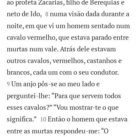
ao profeta Zacarias, filho de Berequias e


neto de Ido,
numa visão dada durante a
8
noite, em que vi um homem sentado num
cavalo vermelho, que estava parado entre
murtas num vale. Atrás dele estavam
outros cavalos, vermelhos, castanhos e


brancos, cada um com o seu condutor.
Um anjo pôs-se ao meu lado e
9
perguntei-lhe: “Para que servem todos
esses cavalos?” “Vou mostrar-te o que


significa.”
Então o homem que estava
10
entre as murtas respondeu-me: “O