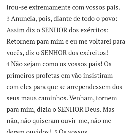


irou-se extremamente com vossos pais.
Anuncia, pois, diante de todo o povo:
3
Assim diz o SENHOR dos exércitos:
Retornem para mim e eu me voltarei para


vocês, diz o SENHOR dos exércitos!
Não sejam como os vossos pais! Os
4
primeiros profetas em vão insistiram
com eles para que se arrependessem dos
seus maus caminhos. Venham, tornem
para mim, dizia o SENHOR Deus. Mas
não, não quiseram ouvir-me, não me


deram ouvidos!
Os vossos
5