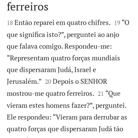
ferreiros




Então reparei em quatro chifres.
“O
18
19
que significa isto?”, perguntei ao anjo
que falava comigo. Respondeu-me:
“Representam quatro forças mundiais
que dispersaram Judá, Israel e


Jerusalém.”
Depois o SENHOR
20


mostrou-me quatro ferreiros.
“Que
21
vieram estes homens fazer?”, perguntei.
Ele respondeu: “Vieram para derrubar as
quatro forças que dispersaram Judá tão