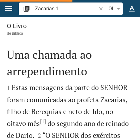
Ir para o conteúdo
Pesquise passagem
OL
Zacarias 1
O Livro
de
Biblica
Uma chamada ao
arrependimento


Estas mensagens da parte do SENHOR
1
foram comunicadas ao profeta Zacarias,
filho de Berequias e neto de Ido, no
[1]
oitavo mês
do segundo ano de reinado


de Dario.
“O SENHOR dos exércitos
2