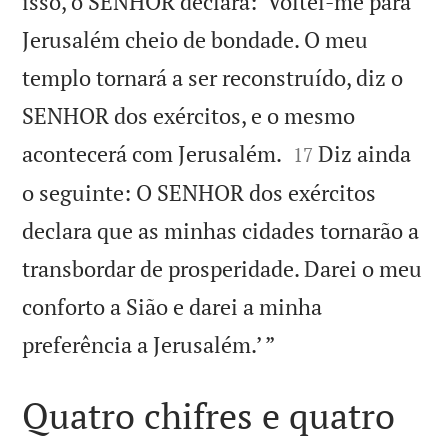
isso, o SENHOR declara: ‘Voltei-me para
Jerusalém cheio de bondade. O meu
templo tornará a ser reconstruído, diz o
SENHOR dos exércitos, e o mesmo


acontecerá com Jerusalém.
Diz ainda
17
o seguinte: O SENHOR dos exércitos
declara que as minhas cidades tornarão a
transbordar de prosperidade. Darei o meu
conforto a Sião e darei a minha

preferência a Jerusalém.’ ”
Quatro chifres e quatro