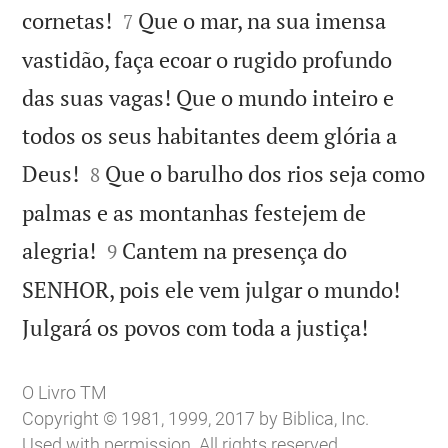


cornetas!
Que o mar, na sua imensa
7
vastidão, faça ecoar o rugido profundo
das suas vagas! Que o mundo inteiro e
todos os seus habitantes deem glória a


Deus!
Que o barulho dos rios seja como
8
palmas e as montanhas festejem de


alegria!
Cantem na presença do
9
SENHOR, pois ele vem julgar o mundo!

Julgará os povos com toda a justiça!
O Livro TM
Copyright © 1981, 1999, 2017 by Biblica, Inc.
Used with permission. All rights reserved