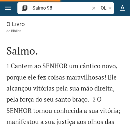
Ir para o conteúdo
Pesquise passagem
OL
Salmo 98
O Livro
de
Biblica
Salmo.


Cantem ao SENHOR um cântico novo,
1
porque ele fez coisas maravilhosas! Ele
alcançou vitórias pela sua mão direita,


pela força do seu santo braço.
O
2
SENHOR tornou conhecida a sua vitória;
manifestou a sua justiça aos olhos das