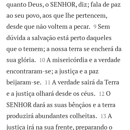
quanto Deus, o SENHOR, diz; fala de paz
ao seu povo, aos que lhe pertencem,


desde que não voltem a pecar.
Sem
9
dúvida a salvação está perto daqueles
que o temem; a nossa terra se encherá da


sua glória.
A misericórdia e a verdade
10
encontraram-se; a justiça e a paz


beijaram-se.
A verdade sairá da Terra
11


e a justiça olhará desde os céus.
O
12
SENHOR dará as suas bênçãos e a terra


produzirá abundantes colheitas.
A
13
justiça irá na sua frente, preparando o