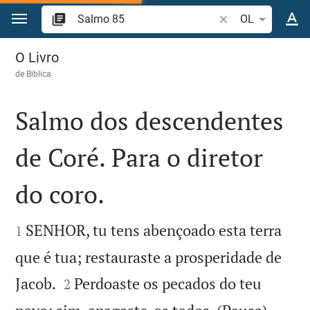
Ir para o conteúdo
Pesquise passagem
OL
Salmo 85
O Livro
de
Biblica
Salmo dos descendentes
de Coré. Para o diretor
do coro.


SENHOR, tu tens abençoado esta terra
1
que é tua; restauraste a prosperidade de


Jacob.
Perdoaste os pecados do teu
2

