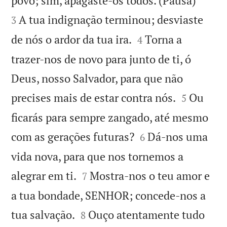
povo; sim, apagaste-os todos. (Pausa)
A tua indignação terminou; desviaste
3


de nós o ardor da tua ira.
Torna a
4
trazer-nos de novo para junto de ti, ó
Deus, nosso Salvador, para que não


precises mais de estar contra nós.
Ou
5
ficarás para sempre zangado, até mesmo


com as gerações futuras?
Dá-nos uma
6
vida nova, para que nos tornemos a


alegrar em ti.
Mostra-nos o teu amor e
7
a tua bondade, SENHOR; concede-nos a


tua salvação.
Ouço atentamente tudo
8