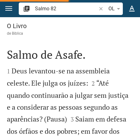
Ir para o conteúdo
Pesquise passagem
OL
Salmo 82
O Livro
de
Biblica
Salmo de Asafe.


Deus levantou-se na assembleia
1


celeste. Ele julga os juízes:
“Até
2
quando continuarão a julgar sem justiça
e a considerar as pessoas segundo as


aparências? (Pausa)
Saiam em defesa
3
dos órfãos e dos pobres; em favor dos