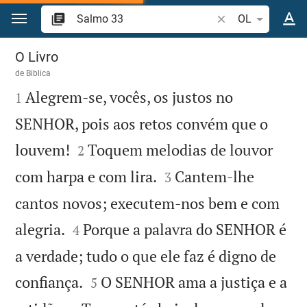
Ir para o conteúdo
Pesquise passagem
OL
Salmo 33
O Livro
de
Biblica

Alegrem-se, vocês, os justos no
1
SENHOR, pois aos retos convém que o


louvem!
Toquem melodias de louvor
2


com harpa e com lira.
Cantem-lhe
3
cantos novos; executem-nos bem e com


alegria.
Porque a palavra do SENHOR é
4
a verdade; tudo o que ele faz é digno de


confiança.
O SENHOR ama a justiça e a
5