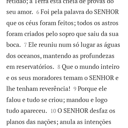
retidão; a Terra está cheia de provas do


seu amor.
Foi pela palavra do SENHOR
6
que os céus foram feitos; todos os astros
foram criados pelo sopro que saiu da sua


boca.
Ele reuniu num só lugar as águas
7
dos oceanos, mantendo as profundezas


em reservatórios.
Que o mundo inteiro
8
e os seus moradores temam o SENHOR e


lhe tenham reverência!
Porque ele
9
falou e tudo se criou; mandou e logo


tudo apareceu.
O SENHOR desfaz os
10
planos das nações; anula as intenções