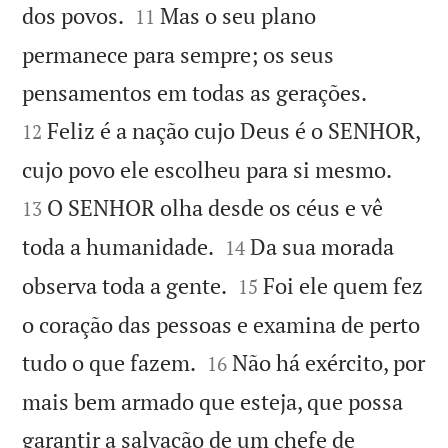


dos povos.
Mas o seu plano
11
permanece para sempre; os seus


pensamentos em todas as gerações.
Feliz é a nação cujo Deus é o SENHOR,
12


cujo povo ele escolheu para si mesmo.
O SENHOR olha desde os céus e vê
13


toda a humanidade.
Da sua morada
14


observa toda a gente.
Foi ele quem fez
15
o coração das pessoas e examina de perto


tudo o que fazem.
Não há exército, por
16
mais bem armado que esteja, que possa
garantir a salvação de um chefe de