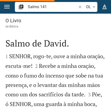
Ir para o conteúdo
Pesquise passagem
OL
Salmo 141
O Livro
de
Biblica
Salmo de David.


SENHOR, rogo-te, ouve a minha oração,
1


escuta-me!
Recebe a minha oração,
2
como o fumo do incenso que sobe na tua
presença, e o levantar das minhas mãos


como um dos sacrifícios da tarde.
Põe,
3
ó SENHOR, uma guarda à minha boca,