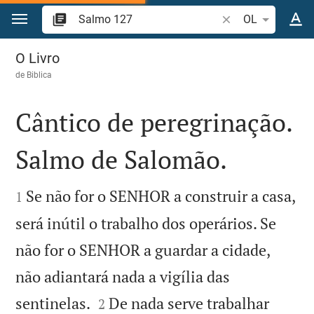
Ir para o conteúdo
Pesquise passagem
OL
Salmo 127
O Livro
de
Biblica
Cântico de peregrinação.
Salmo de Salomão.


Se não for o SENHOR a construir a casa,
1
será inútil o trabalho dos operários. Se
não for o SENHOR a guardar a cidade,
não adiantará nada a vigília das


sentinelas.
De nada serve trabalhar
2