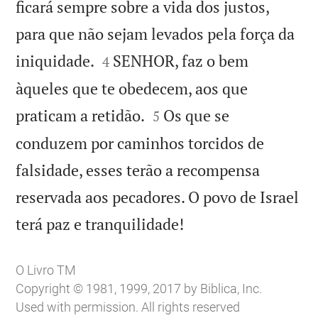
ficará sempre sobre a vida dos justos,
para que não sejam levados pela força da


iniquidade.
SENHOR, faz o bem
4
àqueles que te obedecem, aos que


praticam a retidão.
Os que se
5
conduzem por caminhos torcidos de
falsidade, esses terão a recompensa
reservada aos pecadores. O povo de Israel

terá paz e tranquilidade!
O Livro TM
Copyright © 1981, 1999, 2017 by Biblica, Inc.
Used with permission. All rights reserved