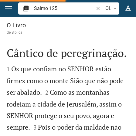
Ir para o conteúdo
Pesquise passagem
OL
Salmo 125
O Livro
de
Biblica
Cântico de peregrinação.


Os que confiam no SENHOR estão
1
firmes como o monte Sião que não pode


ser abalado.
Como as montanhas
2
rodeiam a cidade de Jerusalém, assim o
SENHOR protege o seu povo, agora e


sempre.
Pois o poder da maldade não
3