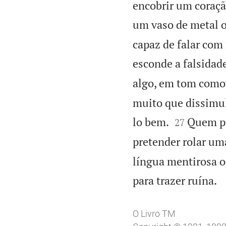
encobrir um coraçã
um vaso de metal o
capaz de falar com 
esconde a falsidad
algo, em tom comov
muito que dissimul


lo bem.
Quem pre
27
pretender rolar um
língua mentirosa o
para trazer ruína.
O Livro TM