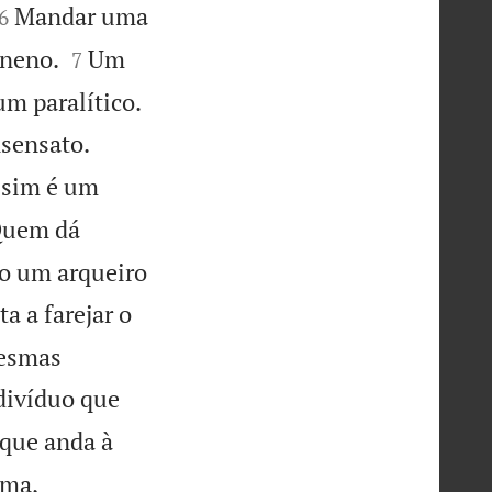


Mandar uma
6


eneno.
Um
7

um paralítico.


nsensato.
ssim é um
uem dá
o um arqueiro
a a farejar o
mesmas
divíduo que
rque anda à
ama,