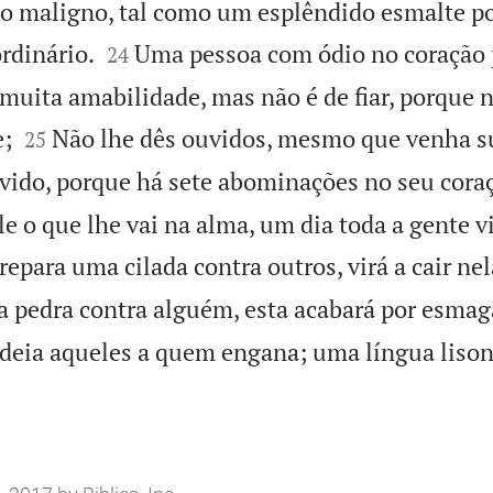
o maligno, tal como um esplêndido esmalte po


rdinário.
Uma pessoa com ódio no coração 
24
muita amabilidade, mas não é de fiar, porque n


e;
Não lhe dês ouvidos, mesmo que venha su
25
ido, porque há sete abominações no seu cora
e o que lhe vai na alma, um dia toda a gente v
para uma cilada contra outros, virá a cair nel
a pedra contra alguém, esta acabará por esmag
deia aqueles a quem engana; uma língua lisonj
