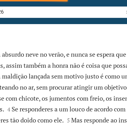
P
absurdo neve no verão, e nunca se espera que
as, assim também a honra não é coisa que poss
maldição lançada sem motivo justo é como u
eando no ar, sem procurar atingir um objetivo
 com chicote, os jumentos com freio, os ins


s.
Se responderes a um louco de acordo com 
4


eres tão doido como ele.
Mas responde ao in
5