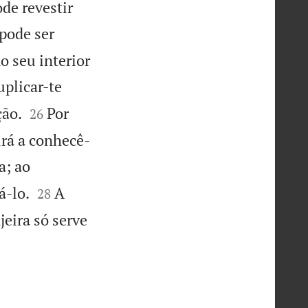
de revestir
pode ser
o seu interior
plicar-te


ção.
Por
26
irá a conhecê-
a; ao


á-lo.
A
28
eira só serve