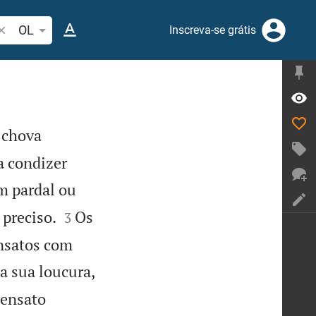
esquise passagem da Bíblia ou termos
OL
Inscreva-se grátis
 chova
a condizer
m pardal ou


 preciso.
Os
3
ensatos com
a sua loucura,
sensato