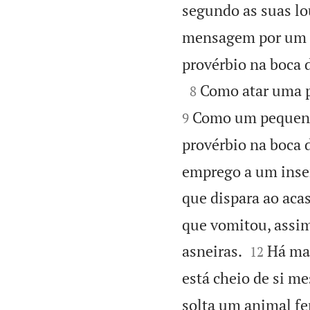
segundo as suas lo
mensagem por um i
provérbio na boca 

Como atar uma p
8
Como um pequeno
9
provérbio na boca d
emprego a um inse
que dispara ao acas
que vomitou, assim


asneiras.
Há mai
12
está cheio de si m
solta um animal fe