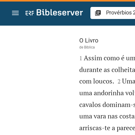
Ir para o conteúdo
Provérbios 26
O Livro
de
Biblica

Assim como é um 
1
durante as colheit


com loucos.
Uma 
2
uma andorinha volt
cavalos dominam-se
uma vara nas costa
arriscas-te a parec