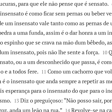
ucuras, para que ele não pense que é sensato.
nsensato é como ficar sem pernas ou beber v
de um insensato vale tanto como as pernas de 
edra a uma funda, assim é o dar honra a um i
 espinho que se crava na mão dum bêbedo, a


um insensato, pois não lhe sente a força.
Q
10
nsato, ou a um desconhecido que passa, é com


o e a todos fere.
Como um cachorro que volt
11
 é o insensato que anda sempre a repetir as 
s esperança para o insensato do que para o in


esmo.
Diz o preguiçoso: “Não posso sair, po
13


roz, anda um leão na rua.”
Revolve-se na c
14