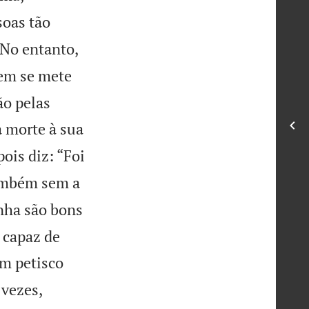
soas tão
No entanto,
m se mete
ão pelas
 morte à sua
ois diz: “Foi
também sem a
nha são bons
 capaz de
um petisco
 vezes,