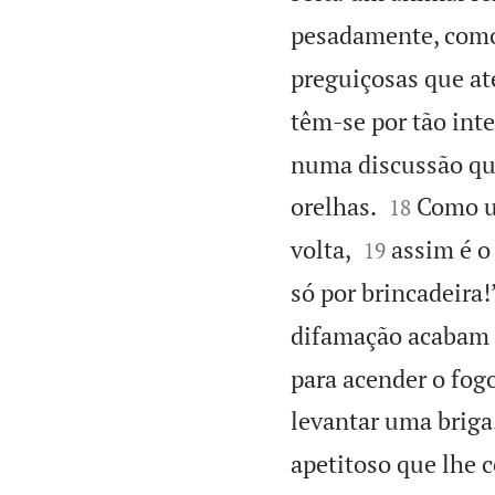
pesadamente, como
preguiçosas que at
têm-se por tão inte
numa discussão que


orelhas.
Como u
18


volta,
assim é o
19
só por brincadeira!
difamação acabam 
para acender o fog
levantar uma briga
apetitoso que lhe 