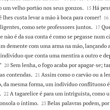


 um velho portão nos seus gonzos.
Há pes
15


é lhes custa levar a mão à boca para comer!
16


ligentes, como sete professores juntos.
Que
17
 não é da sua conta é como se pegasse num c
m demente com uma arma na mão, lançando a
 indivíduo que conta uma mentira a outro e dep


”
Sem lenha, o fogo acaba por apagar-se; 
20


as contendas.
Assim como o carvão ou a le
21
o, da mesma forma, um indivíduo conflituoso é


.
A tagarelice é para um intriguista, como 
22


consola o íntimo.
Belas palavras podem, por
23