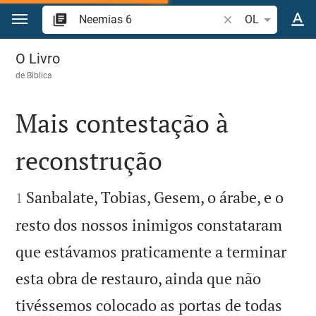
Ir para o conteúdo
Pesquise passagem
OL
Neemias 6
O Livro
de
Biblica
Mais contestação à
reconstrução


Sanbalate, Tobias, Gesem, o árabe, e o
1
resto dos nossos inimigos constataram
que estávamos praticamente a terminar
esta obra de restauro, ainda que não
tivéssemos colocado as portas de todas