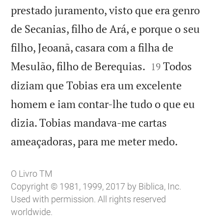
prestado juramento, visto que era genro
de Secanias, filho de Ará, e porque o seu
filho, Jeoanã, casara com a filha de


Mesulão, filho de Berequias.
Todos
19
diziam que Tobias era um excelente
homem e iam contar-lhe tudo o que eu
dizia. Tobias mandava-me cartas

ameaçadoras, para me meter medo.
O Livro TM
Copyright © 1981, 1999, 2017 by Biblica, Inc.
Used with permission. All rights reserved
worldwide.