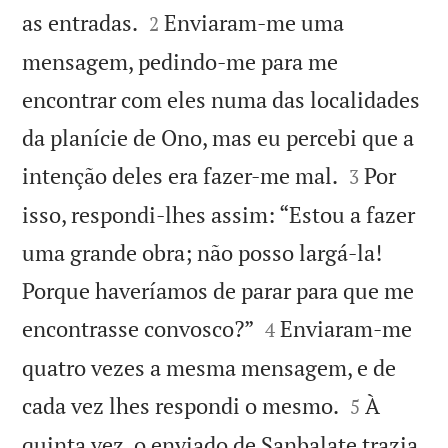


as entradas.
Enviaram-me uma
2
mensagem, pedindo-me para me
encontrar com eles numa das localidades
da planície de Ono, mas eu percebi que a


intenção deles era fazer-me mal.
Por
3
isso, respondi-lhes assim: “Estou a fazer
uma grande obra; não posso largá-la!
Porque haveríamos de parar para que me


encontrasse convosco?”
Enviaram-me
4
quatro vezes a mesma mensagem, e de


cada vez lhes respondi o mesmo.
À
5
quinta vez, o enviado de Sanbalate trazia