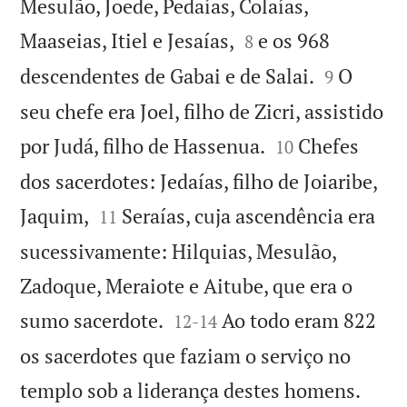
Mesulão, Joede, Pedaías, Colaías,


Maaseias, Itiel e Jesaías,
e os 968
8


descendentes de Gabai e de Salai.
O
9
seu chefe era Joel, filho de Zicri, assistido


por Judá, filho de Hassenua.
Chefes
10
dos sacerdotes: Jedaías, filho de Joiaribe,


Jaquim,
Seraías, cuja ascendência era
11
sucessivamente: Hilquias, Mesulão,
Zadoque, Meraiote e Aitube, que era o


sumo sacerdote.
Ao todo eram 822
12
-
14
os sacerdotes que faziam o serviço no
templo sob a liderança destes homens.