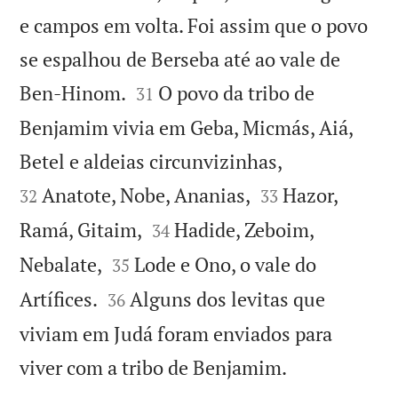
e campos em volta. Foi assim que o povo
se espalhou de Berseba até ao vale de


Ben-Hinom.
O povo da tribo de
31
Benjamim vivia em Geba, Micmás, Aiá,


Betel e aldeias circunvizinhas,


Anatote, Nobe, Ananias,
Hazor,
32
33


Ramá, Gitaim,
Hadide, Zeboim,
34


Nebalate,
Lode e Ono, o vale do
35


Artífices.
Alguns dos levitas que
36
viviam em Judá foram enviados para

viver com a tribo de Benjamim.