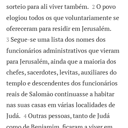


sorteio para ali viver também.
O povo
2
elogiou todos os que voluntariamente se


ofereceram para residir em Jerusalém.
Segue-se uma lista dos nomes dos
3
funcionários administrativos que vieram
para Jerusalém, ainda que a maioria dos
chefes, sacerdotes, levitas, auxiliares do
templo e descendentes dos funcionários
reais de Salomão continuasse a habitar
nas suas casas em várias localidades de


Judá.
Outras pessoas, tanto de Judá
4
como de Benjamim, ficaram a viver em