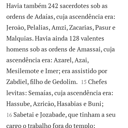
Havia também 242 sacerdotes sob as
ordens de Adaías, cuja ascendência era:
Jeroão, Pelalias, Amzi, Zacarias, Pasur e
Malquias. Havia ainda 128 valentes
homens sob as ordens de Amassai, cuja
ascendência era: Azarel, Azai,
Mesilemote e Imer; era assistido por


Zabdiel, filho de Gedolim.
Chefes
15
levitas: Semaías, cuja ascendência era:


Hassube, Azricão, Hasabias e Buni;
Sabetai e Jozabade, que tinham a seu
16


cargo o trabalho fora do templo;