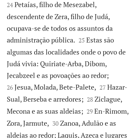
Petaías, filho de Mesezabel,
24
descendente de Zera, filho de Judá,
ocupava-se de todos os assuntos da


administração pública.
Estas são
25
algumas das localidades onde o povo de
Judá vivia: Quiriate-Arba, Dibom,


Jecabzeel e as povoações ao redor;


Jesua, Molada, Bete-Palete,
Hazar-
26
27


Sual, Berseba e arredores;
Ziclague,
28


Mecona e as suas aldeias;
En-Rimom,
29


Zora, Jarmute,
Zanoa, Adulão e as
30
aldeias ao redor; Laquis, Azeca e lugares