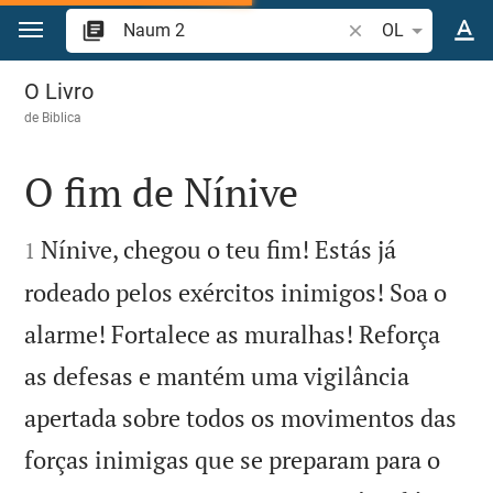
Ir para o conteúdo
Pesquise passagem
OL
Naum 2
O Livro
de
Biblica
O fim de Nínive


Nínive, chegou o teu fim! Estás já
1
rodeado pelos exércitos inimigos! Soa o
alarme! Fortalece as muralhas! Reforça
as defesas e mantém uma vigilância
apertada sobre todos os movimentos das
forças inimigas que se preparam para o