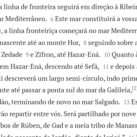
 linha de fronteira seguirá em direção à Ribeir


r Mediterrâneo.
Este mar constituirá a vossa
6
, a linha fronteiriça começará no mar Mediter


 nascente até ao monte Hor,
seguindo sobre 
8




e Zedade
e Zifron, até Hazar-Enã.
Quanto à
9
10


 em Hazar-Enã, descendo até Sefã,
e depois 
11
i descreverá um largo semi-círculo, indo prime
[2
nte até passar a ponta sul do mar da Galileia,


rdão, terminando de novo no mar Salgado.
Es
13
rão repartir entre vós. Será partilhado por nove
ibos de Rúben, de Gad e a meia tribo de Manass

