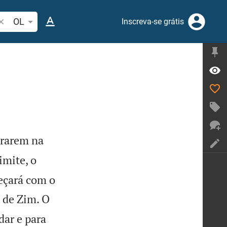
esquise passagem da Bíblia ou termos
OL
Inscreva-se grátis
trarem na
limite, o
meçará com o
 de Zim. O
dar e para