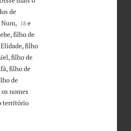
Disse mais o
dos de


de Num,
e
18
ebe, filho de
Elidade, filho
el, filho de
fã, filho de
ilho de
s os nomes
território