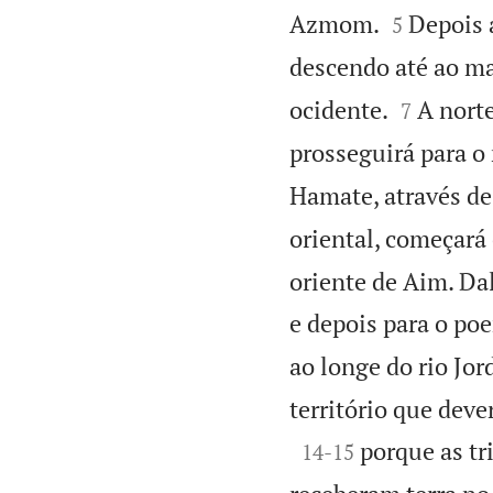


Azmom.
Depois a
5
descendo até ao ma


ocidente.
A norte
7
prosseguirá para o
Hamate, através d
oriental, começará
oriente de Aim. Dal
e depois para o poe
ao longe do rio Jo
território que deve

porque as tr
14
-
15