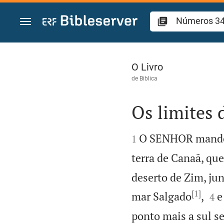
Ir para o conteúdo
Números 34
O Livro
de
Biblica
Os limites 


O SENHOR mando
1
terra de Canaã, qu
deserto de Zim, ju
[1]


mar Salgado
,
e
4
ponto mais a sul s