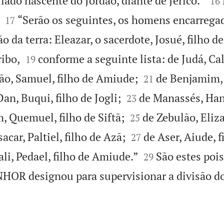
lado nascente do Jordão, diante de Jericó.”
16


“Serão os seguintes, os homens encarrega
17
ão da terra: Eleazar, o sacerdote, Josué, filho 


ribo,
conforme a seguinte lista: de Judá, Cal
19


ão, Samuel, filho de Amiude;
de Benjamim, 
21


Dan, Buqui, filho de Jogli;
de Manassés, Hani
23


, Quemuel, filho de Siftã;
de Zebulão, Eliza
25


sacar, Paltiel, filho de Azã;
de Aser, Aiude, f
27


ali, Pedael, filho de Amiude.”
São estes poi
29
HOR designou para supervisionar a divisão do 