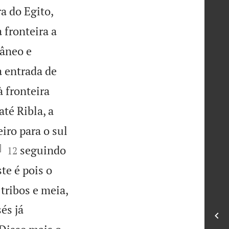
a do Egito,
 fronteira a
râneo e
a entrada de
 fronteira
até Ribla, a
iro para o sul
]


seguindo
12
te é pois o

 tribos e meia,
és já