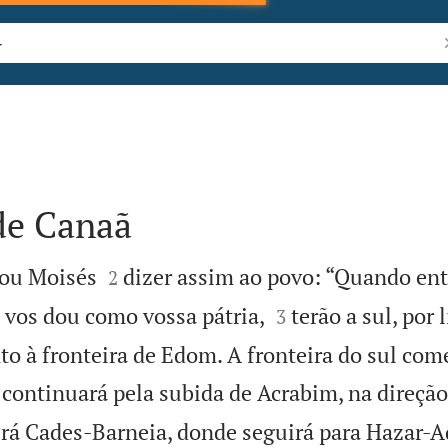
P
de Canaã


u Moisés
dizer assim ao povo: “Quando en
2


e vos dou como vossa pátria,
terão a sul, por 
3
nto à fronteira de Edom. A fronteira do sul co
 continuará pela subida de Acrabim, na direção
erá Cades-Barneia, donde seguirá para Hazar-A