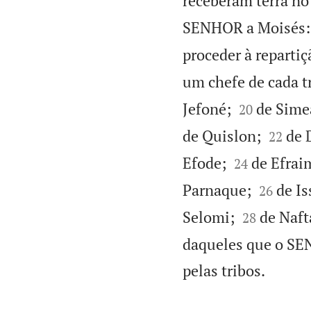
receberam terra no 
SENHOR a Moisés:
proceder à repartiç
um chefe de cada t


Jefoné;
de Sime
20


de Quislon;
de 
22


Efode;
de Efraim
24


Parnaque;
de Is
26


Selomi;
de Naft
28
daqueles que o SEN

pelas tribos.