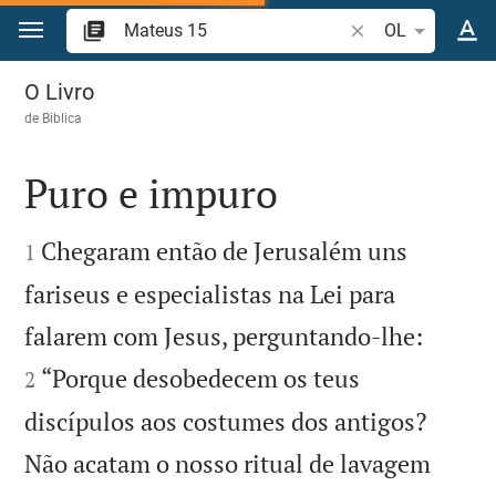
Ir para o conteúdo
Pesquise passagem
OL
Mateus 15
O Livro
de
Biblica
Puro e impuro


Chegaram então de Jerusalém uns
1
fariseus e especialistas na Lei para


falarem com Jesus, perguntando-lhe:
“Porque desobedecem os teus
2
discípulos aos costumes dos antigos?
Não acatam o nosso ritual de lavagem