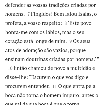
defender as vossas tradições criadas por


homens.
Fingidos! Bem falou Isaías, o
7


profeta, a vosso respeito:
‘Este povo
8
honra-me com os lábios, mas o seu


coração está longe de mim.
Os seus
9
atos de adoração são vazios, porque

ensinam doutrinas criadas por homens.’ ”

Então chamou de novo a multidão e
10
disse-lhe: “Escutem o que vos digo e


procurem entender.
O que entra pela
11
boca não torna o homem impuro; antes o
que sai da sua boca é que o torna