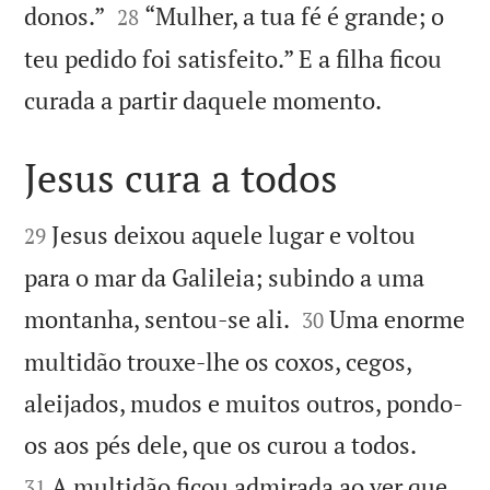


donos.”
“Mulher, a tua fé é grande; o
28
teu pedido foi satisfeito.” E a filha ficou

curada a partir daquele momento.
Jesus cura a todos


Jesus deixou aquele lugar e voltou
29
para o mar da Galileia; subindo a uma


montanha, sentou-se ali.
Uma enorme
30
multidão trouxe-lhe os coxos, cegos,
aleijados, mudos e muitos outros, pondo-


os aos pés dele, que os curou a todos.
A multidão ficou admirada ao ver que
31