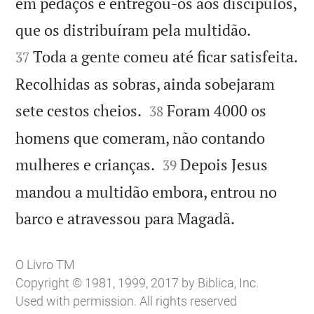
em pedaços e entregou-os aos discípulos,


que os distribuíram pela multidão.
Toda a gente comeu até ficar satisfeita.
37
Recolhidas as sobras, ainda sobejaram


sete cestos cheios.
Foram 4000 os
38
homens que comeram, não contando


mulheres e crianças.
Depois Jesus
39
mandou a multidão embora, entrou no

barco e atravessou para Magadã.
O Livro TM
Copyright © 1981, 1999, 2017 by Biblica, Inc.
Used with permission. All rights reserved