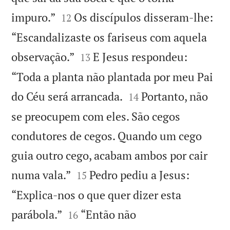


impuro.”
Os discípulos disseram-lhe:
12
“Escandalizaste os fariseus com aquela


observação.”
E Jesus respondeu:
13
“Toda a planta não plantada por meu Pai


do Céu será arrancada.
Portanto, não
14
se preocupem com eles. São cegos
condutores de cegos. Quando um cego
guia outro cego, acabam ambos por cair


numa vala.”
Pedro pediu a Jesus:
15
“Explica-nos o que quer dizer esta


parábola.”
“Então não
16