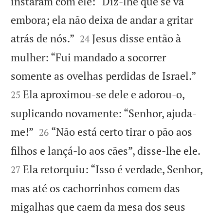
instaram com ele: “Diz-lhe que se vá
embora; ela não deixa de andar a gritar


atrás de nós.”
Jesus disse então à
24
mulher: “Fui mandado a socorrer


somente as ovelhas perdidas de Israel.”
Ela aproximou-se dele e adorou-o,
25
suplicando novamente: “Senhor, ajuda-


me!”
“Não está certo tirar o pão aos
26


filhos e lançá-lo aos cães”, disse-lhe ele.
Ela retorquiu: “Isso é verdade, Senhor,
27
mas até os cachorrinhos comem das
migalhas que caem da mesa dos seus