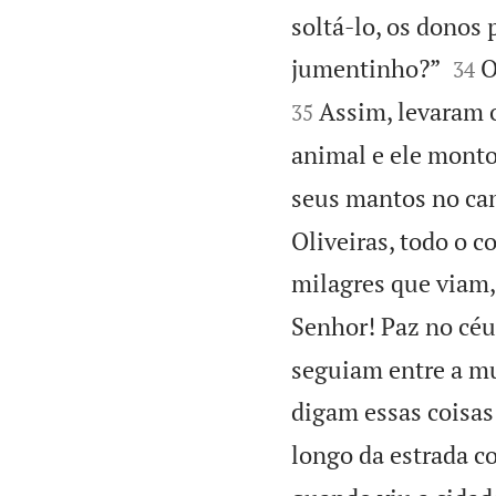
soltá-lo, os donos 


jumentinho?”
O
34
Assim, levaram 
35
animal e ele mont
seus mantos no ca
Oliveiras, todo o c
milagres que viam
Senhor! Paz no céu!
seguiam entre a mu
digam essas coisas
longo da estrada 