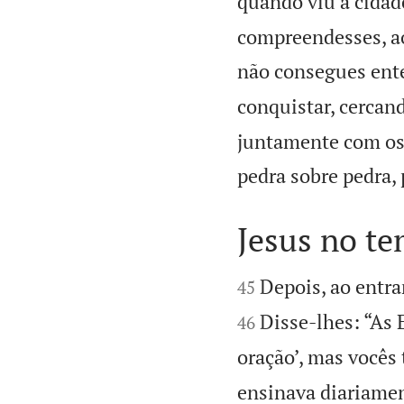
quando viu a cidade
compreendesses, ao
não consegues ent
conquistar, cercan
juntamente com os 
pedra sobre pedra, 
Jesus no t


Depois, ao entra
45
Disse-lhes: “As
46
oração’, mas vocês
ensinava diariamen