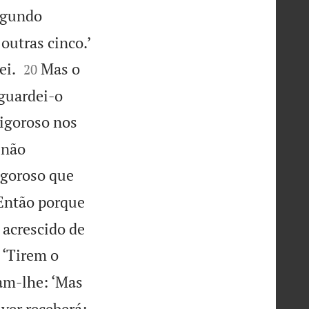
egundo

outras cinco.’


ei.
Mas o
20
 guardei-o
igoroso nos
 não
igoroso que
Então porque
 acrescido de
 ‘Tirem o
am-lhe: ‘Mas
ver receberá;