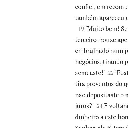
confiei, em recomp
também apareceu co

‘Muito bem! Ser
19
terceiro trouxe ape
embrulhado num 
negócios, tirando p


semeaste!’
‘Fos
22
tira proventos do 
não depositaste o 


juros?’
E voltan
24
dinheiro a este ho
Senhor, ele já tem 