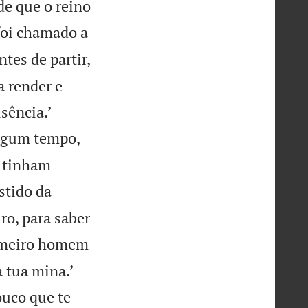
de que o reino
oi chamado a
ntes de partir,
a render e


sência.’
algum tempo,
 tinham
stido da
ro, para saber
imeiro homem


 tua mina.’
ouco que te