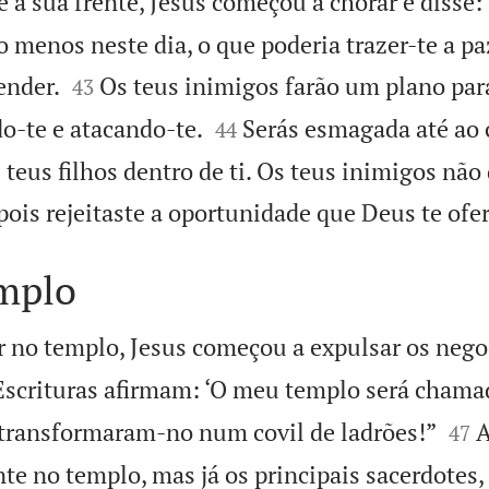
 à sua frente, Jesus começou a chorar e disse:
 menos neste dia, o que poderia trazer-te a pa


ender.
Os teus inimigos farão um plano par
43


do-te e atacando-te.
Serás esmagada até ao
44
teus filhos dentro de ti. Os teus inimigos não
pois rejeitaste a oportunidade que Deus te ofe
emplo
r no templo, Jesus começou a expulsar os nego
 Escrituras afirmam: ‘O meu templo será chama


 transformaram-no num covil de ladrões!”
A
47
te no templo, mas já os principais sacerdotes,