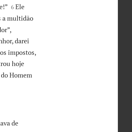


e!”
Ele
6
 a multidão
or”,
nhor, darei
nos impostos,
trou hoje
o do Homem
mava de