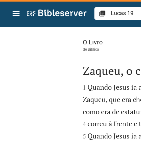
Ir para o conteúdo
Lucas 19
O Livro
de
Biblica
Zaqueu, o 


Quando Jesus ia a
1
Zaqueu, que era ch
como era de estatu
correu à frente e 
4
Quando Jesus ia 
5