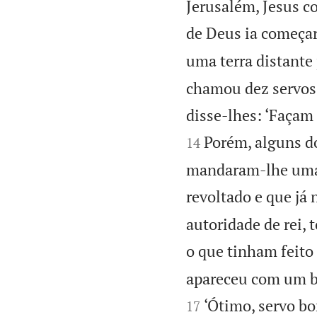
Jerusalém, Jesus c
de Deus ia começa
uma terra distante 
chamou dez servos,
disse-lhes: ‘Façam
Porém, alguns d
14
mandaram-lhe uma 
revoltado e que já 
autoridade de rei, 
o que tinham feito
apareceu com um bo
‘Ótimo, servo bo
17