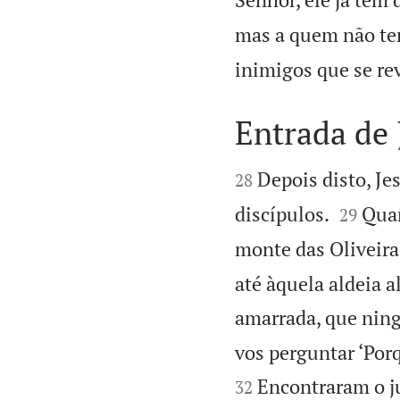
mas a quem não tem 
inimigos que se r
Entrada de


Depois disto, Je
28


discípulos.
Quan
29
monte das Oliveiras
até àquela aldeia 
amarrada, que nin
vos perguntar ‘Porq
Encontraram o j
32