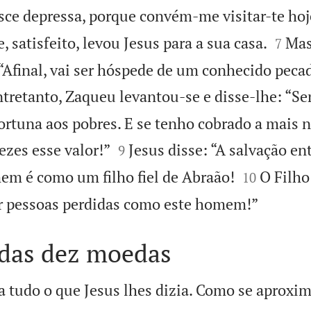
ce depressa, porque convém-me visitar-te hoj


, satisfeito, levou Jesus para a sua casa.
Mas
7
“Afinal, vai ser hóspede de um conhecido pecad
tretanto, Zaqueu levantou-se e disse-lhe: “Se
rtuna aos pobres. E se tenho cobrado a mais 


vezes esse valor!”
Jesus disse: “A salvação en
9


mem é como um filho fiel de Abraão!
O Filh
10

ar pessoas perdidas como este homem!”
 das dez moedas
 tudo o que Jesus lhes dizia. Como se aproxi