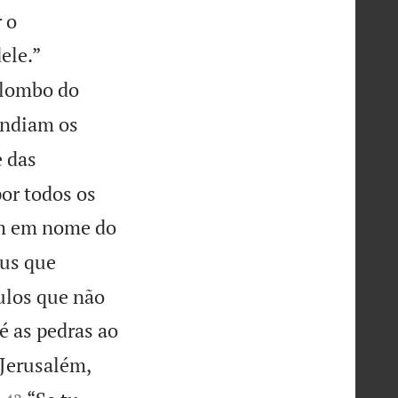
 o


ele.”
 lombo do
endiam os
 das
por todos os
em em nome do
eus que
ulos que não
é as pedras ao
 Jerusalém,