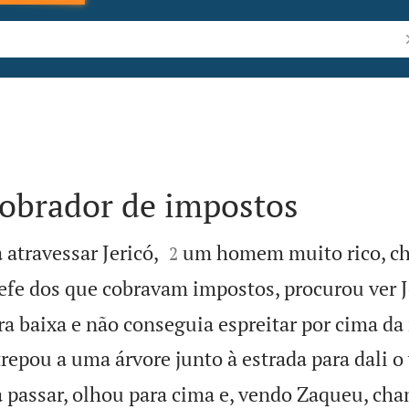
P
cobrador de impostos


 atravessar Jericó,
um homem muito rico, c
2
efe dos que cobravam impostos, procurou ver J
ra baixa e não conseguia espreitar por cima da
trepou a uma árvore junto à estrada para dali o 
a passar, olhou para cima e, vendo Zaqueu, ch