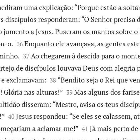
pediram uma explicação: “Porque estão a soltar
s discípulos responderam: “O Senhor precisa d
o jumento a Jesus. Puseram os mantos sobre o


ou-o.
Enquanto ele avançava, as gentes est
36


minho.
Ao chegarem à descida para o monte
37
ortejo de discípulos louvava Deus com alegria 


, e exclamavam:
“Bendito seja o Rei que v
38


 Glória nas alturas!”
Mas alguns dos faris
39
ltidão disseram: “Mestre, avisa os teus discíp


!”
Jesus respondeu: “Se eles se calassem, at
40


começariam a aclamar-me!”
Já mais perto de
41