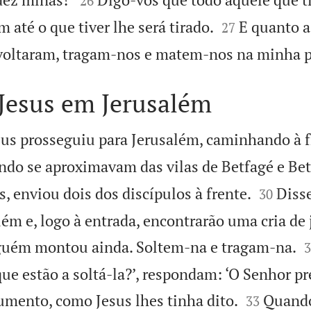
26


até o que tiver lhe será tirado.
E quanto a
27
evoltaram, tragam-nos e matem-nos na minha p
 Jesus em Jerusalém
sus prosseguiu para Jerusalém, caminhando à f
do se aproximavam das vilas de Betfagé e Bet


, enviou dois dos discípulos à frente.
Diss
30
além e, logo à entrada, encontrarão uma cria d

guém montou ainda. Soltem-na e tragam-na.
3
ue estão a soltá-la?’, respondam: ‘O Senhor pre


umento, como Jesus lhes tinha dito.
Quando
33