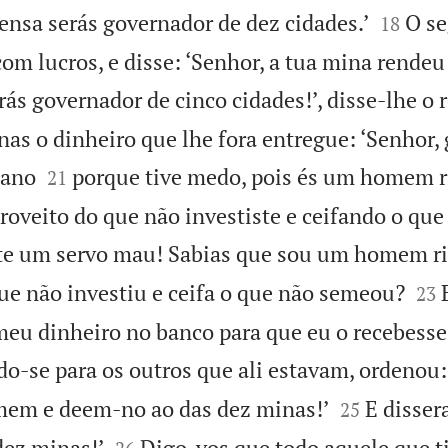


ensa serás governador de dez cidades.’
O s
18
m lucros, e disse: ‘Senhor, a tua mina rendeu 
ás governador de cinco cidades!’, disse-lhe o r
nas o dinheiro que lhe fora entregue: ‘Senhor,


pano
porque tive medo, pois és um homem r
21
roveito do que não investiste e ceifando o que
te um servo mau! Sabias que sou um homem r


que não investiu e ceifa o que não semeou?
23
meu dinheiro no banco para que eu o recebesse
do-se para os outros que ali estavam, ordenou:


mem e deem-no ao das dez minas!’
E disser
25


dez minas!’
Digo-vos que todo aquele que ti