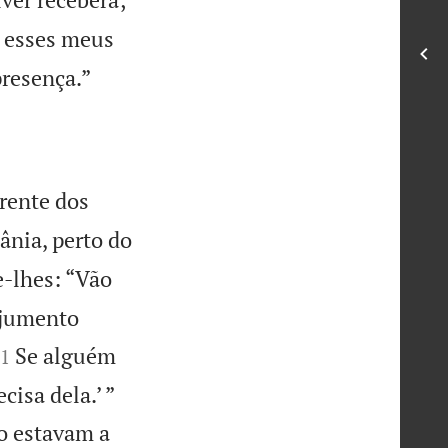
 esses meus

resença.”
rente dos
ânia, perto do
e-lhes: “Vão
e jumento

Se alguém
1


cisa dela.’ ”
 estavam a