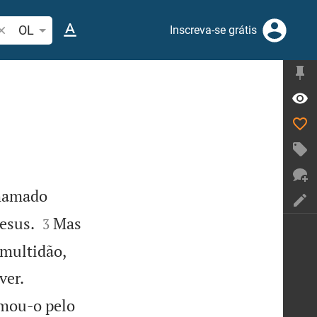
esquise passagem da Bíblia ou termos
OL
Inscreva-se grátis
hamado


esus.
Mas
3


 multidão,


ver.
amou-o pelo