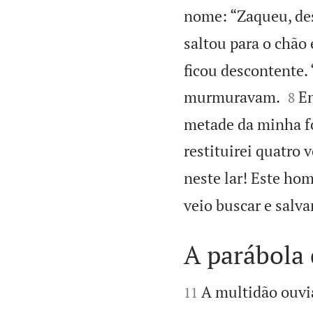
nome: “Zaqueu, des
saltou para o chão e
ficou descontente. 


murmuravam.
En
8
metade da minha fo
restituirei quatro 
neste lar! Este ho
veio buscar e salv
A parábola


A multidão ouvia
11