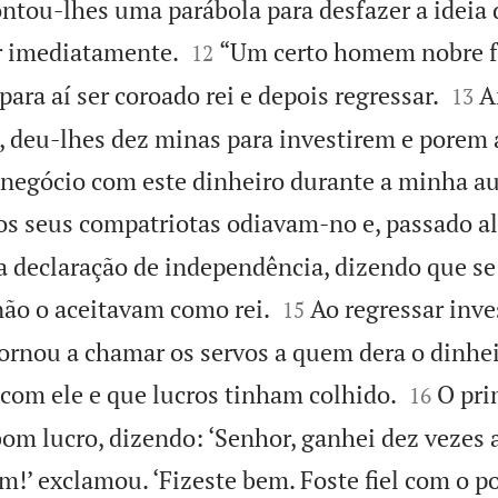
ontou-lhes uma parábola para desfazer a ideia 


r imediatamente.
“Um certo homem nobre f
12


para aí ser coroado rei e depois regressar.
A
13
 deu-lhes dez minas para investirem e porem 
 negócio com este dinheiro durante a minha au
os seus compatriotas odiavam-no e, passado 
declaração de independência, dizendo que se


não o aceitavam como rei.
Ao regressar inve
15
tornou a chamar os servos a quem dera o dinhei


 com ele e que lucros tinham colhido.
O pr
16
m lucro, dizendo: ‘Senhor, ganhei dez vezes a
m!’ exclamou. ‘Fizeste bem. Foste fiel com o p