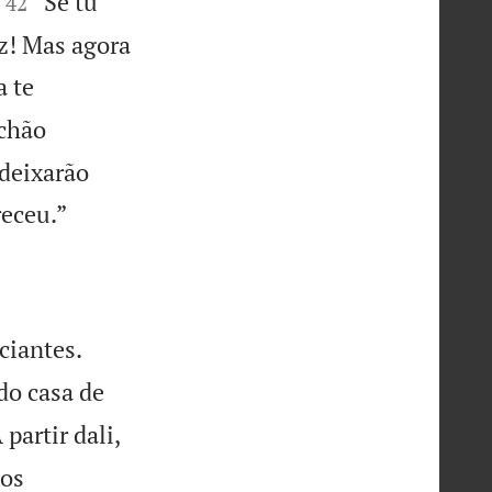


“Se tu
42
z! Mas agora
a te
 chão
 deixarão

receu.”


ciantes.
do casa de
 partir dali,
 os