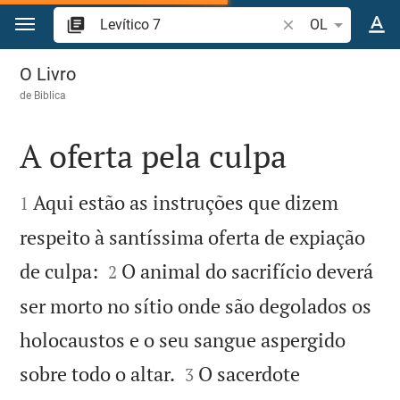
Ir para o conteúdo
Pesquise passagem
OL
Levítico 7
O Livro
de
Biblica
A oferta pela culpa


Aqui estão as instruções que dizem
1
respeito à santíssima oferta de expiação


de culpa:
O animal do sacrifício deverá
2
ser morto no sítio onde são degolados os
holocaustos e o seu sangue aspergido


sobre todo o altar.
O sacerdote
3