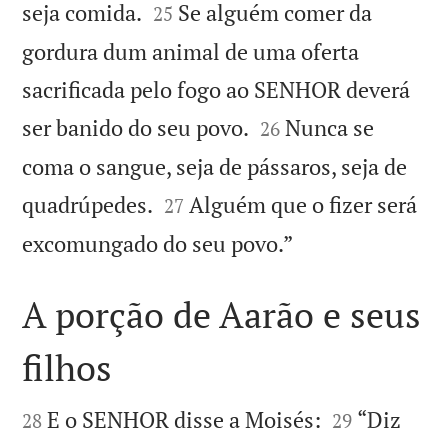


seja comida.
Se alguém comer da
25
gordura dum animal de uma oferta
sacrificada pelo fogo ao SENHOR deverá


ser banido do seu povo.
Nunca se
26
coma o sangue, seja de pássaros, seja de


quadrúpedes.
Alguém que o fizer será
27

excomungado do seu povo.”
A porção de Aarão e seus
filhos




E o SENHOR disse a Moisés:
“Diz
28
29