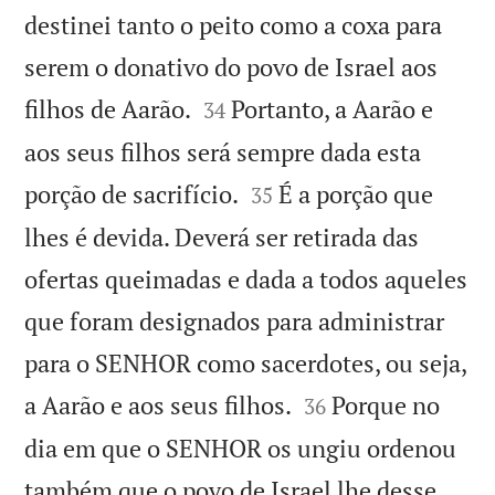
destinei tanto o peito como a coxa para
serem o donativo do povo de Israel aos


filhos de Aarão.
Portanto, a Aarão e
34
aos seus filhos será sempre dada esta


porção de sacrifício.
É a porção que
35
lhes é devida. Deverá ser retirada das
ofertas queimadas e dada a todos aqueles
que foram designados para administrar
para o SENHOR como sacerdotes, ou seja,


a Aarão e aos seus filhos.
Porque no
36
dia em que o SENHOR os ungiu ordenou
também que o povo de Israel lhe desse