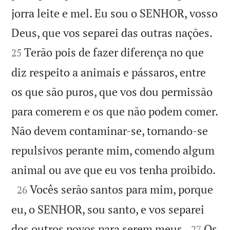
jorra leite e mel. Eu sou o SENHOR, vosso


Deus, que vos separei das outras nações.
Terão pois de fazer diferença no que
25
diz respeito a animais e pássaros, entre
os que são puros, que vos dou permissão
para comerem e os que não podem comer.
Não devem contaminar-se, tornando-se
repulsivos perante mim, comendo algum

animal ou ave que eu vos tenha proibido.

Vocês serão santos para mim, porque
26
eu, o SENHOR, sou santo, e vos separei


dos outros povos para serem meus.
Os
27