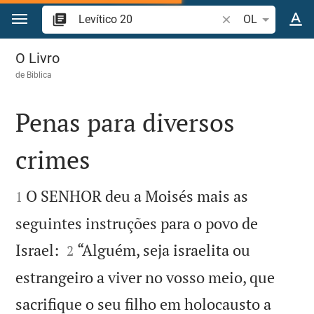
Ir para o conteúdo
Pesquise passagem
OL
Levítico 20
O Livro
de
Biblica
Penas para diversos
crimes


O SENHOR deu a Moisés mais as
1
seguintes instruções para o povo de


Israel:
“Alguém, seja israelita ou
2
estrangeiro a viver no vosso meio, que
sacrifique o seu filho em holocausto a