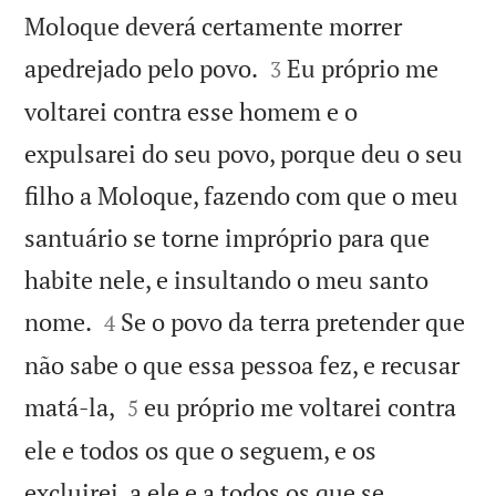
Moloque deverá certamente morrer


apedrejado pelo povo.
Eu próprio me
3
voltarei contra esse homem e o
expulsarei do seu povo, porque deu o seu
filho a Moloque, fazendo com que o meu
santuário se torne impróprio para que
habite nele, e insultando o meu santo


nome.
Se o povo da terra pretender que
4
não sabe o que essa pessoa fez, e recusar


matá-la,
eu próprio me voltarei contra
5
ele e todos os que o seguem, e os
excluirei, a ele e a todos os que se