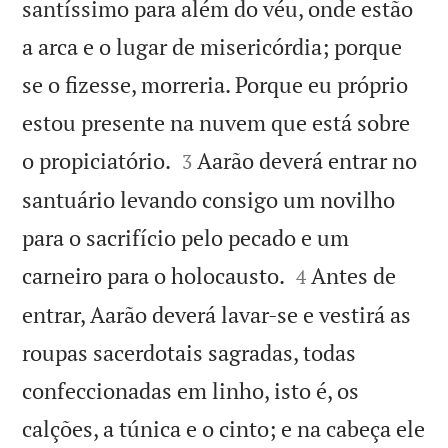
santíssimo para além do véu, onde estão
a arca e o lugar de misericórdia; porque
se o fizesse, morreria. Porque eu próprio
estou presente na nuvem que está sobre


o propiciatório.
Aarão deverá entrar no
3
santuário levando consigo um novilho
para o sacrifício pelo pecado e um


carneiro para o holocausto.
Antes de
4
entrar, Aarão deverá lavar-se e vestirá as
roupas sacerdotais sagradas, todas
confeccionadas em linho, isto é, os
calções, a túnica e o cinto; e na cabeça ele