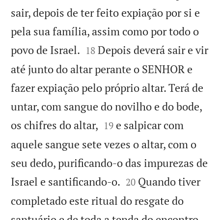
sair, depois de ter feito expiação por si e
pela sua família, assim como por todo o


povo de Israel.
Depois deverá sair e vir
18
até junto do altar perante o SENHOR e
fazer expiação pelo próprio altar. Terá de
untar, com sangue do novilho e do bode,


os chifres do altar,
e salpicar com
19
aquele sangue sete vezes o altar, com o
seu dedo, purificando-o das impurezas de


Israel e santificando-o.
Quando tiver
20
completado este ritual do resgate do
santuário e de toda a tenda do encontro,