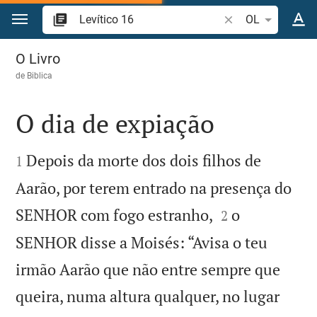
Ir para o conteúdo
Pesquise passagem
OL
Levítico 16
O Livro
de
Biblica
O dia de expiação


Depois da morte dos dois filhos de
1
Aarão, por terem entrado na presença do


SENHOR com fogo estranho,
o
2
SENHOR disse a Moisés: “Avisa o teu
irmão Aarão que não entre sempre que
queira, numa altura qualquer, no lugar