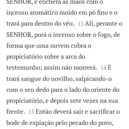
SENHOR, e encherá as mãos com o
incenso aromático moído em pó fino e o


trará para dentro do véu.
Ali, perante o
13
SENHOR, porá o incenso sobre o fogo, de
forma que uma nuvem cubra o
propiciatório sobre a arca do


testemunho; assim não morrerá.
E
14
trará sangue do novilho, salpicando-o
com o seu dedo para o lado do oriente do
propiciatório, e depois sete vezes na sua


frente.
Então deverá sair e sacrificar o
15
bode de expiação pelo pecado do povo,