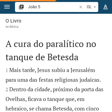
Ir para o conteúdo
Pesquise passagem
OL
João 5
O Livro
de
Biblica
A cura do paralítico no
tanque de Betesda


Mais tarde, Jesus subiu a Jerusalém
1


para uma das festas religiosas judaicas.
Dentro da cidade, próximo da porta das
2
Ovelhas, ficava o tanque que, em
hebraico, se chama Betesda, com cinco