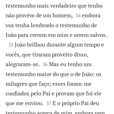
testemunho mais verdadeiro que tenho


não provém de um homem,
embora
34
vos tenha lembrado o testemunho de

João para crerem em mim e serem salvos.

João brilhou durante algum tempo e
35
vocês, que tiraram proveito disso,


alegraram-se.
Mas eu tenho um
36
testemunho maior do que o de João: os
milagres que faço; esses foram-me
confiados pelo Pai e provam que foi ele


que me enviou.
E o próprio Pai deu
37
testemunho acerca de mim, embora sem