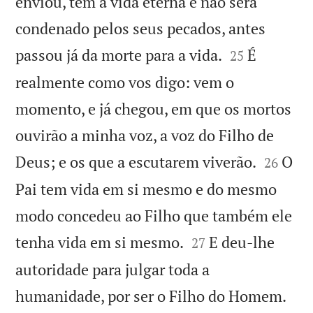
enviou, tem a vida eterna e não será
condenado pelos seus pecados, antes


passou já da morte para a vida.
É
25
realmente como vos digo: vem o
momento, e já chegou, em que os mortos
ouvirão a minha voz, a voz do Filho de


Deus; e os que a escutarem viverão.
O
26
Pai tem vida em si mesmo e do mesmo
modo concedeu ao Filho que também ele


tenha vida em si mesmo.
E deu-lhe
27
autoridade para julgar toda a


humanidade, por ser o Filho do Homem.