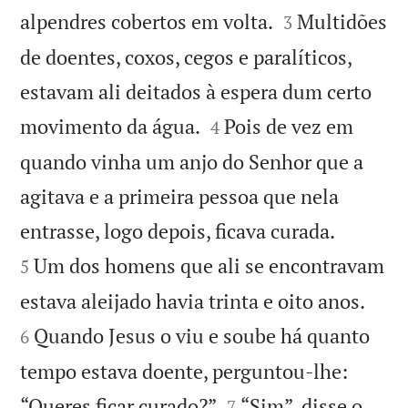


alpendres cobertos em volta.
Multidões
3
de doentes, coxos, cegos e paralíticos,
estavam ali deitados à espera dum certo


movimento da água.
Pois de vez em
4
quando vinha um anjo do Senhor que a
agitava e a primeira pessoa que nela


entrasse, logo depois, ficava curada.
Um dos homens que ali se encontravam
5


estava aleijado havia trinta e oito anos.
Quando Jesus o viu e soube há quanto
6
tempo estava doente, perguntou-lhe:


“Queres ficar curado?”
“Sim”, disse o
7