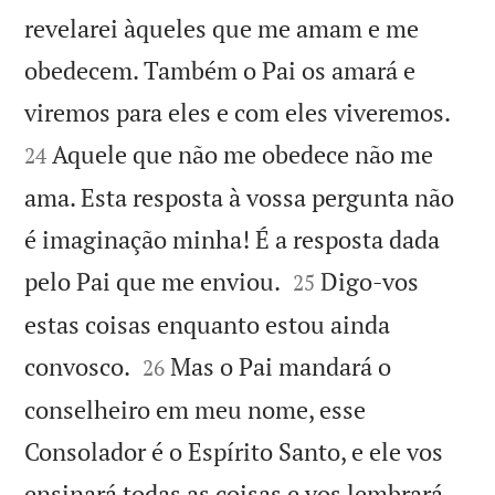
revelarei àqueles que me amam e me
obedecem. Também o Pai os amará e


viremos para eles e com eles viveremos.
Aquele que não me obedece não me
24
ama. Esta resposta à vossa pergunta não
é imaginação minha! É a resposta dada


pelo Pai que me enviou.
Digo-vos
25
estas coisas enquanto estou ainda


convosco.
Mas o Pai mandará o
26
conselheiro em meu nome, esse
Consolador é o Espírito Santo, e ele vos
ensinará todas as coisas e vos lembrará