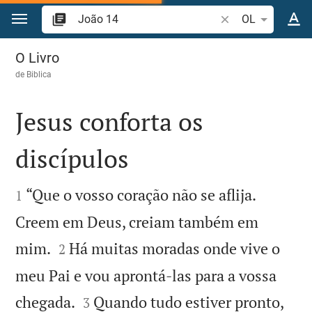
Ir para o conteúdo
Pesquise passagem
OL
João 14
O Livro
de
Biblica
Jesus conforta os
discípulos


“Que o vosso coração não se aflija.
1
Creem em Deus, creiam também em


mim.
Há muitas moradas onde vive o
2
meu Pai e vou aprontá-las para a vossa


chegada.
Quando tudo estiver pronto,
3