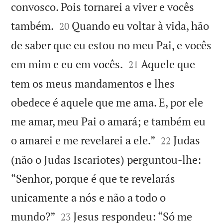
convosco. Pois tornarei a viver e vocês


também.
Quando eu voltar à vida, hão
20
de saber que eu estou no meu Pai, e vocês


em mim e eu em vocês.
Aquele que
21
tem os meus mandamentos e lhes
obedece é aquele que me ama. E, por ele
me amar, meu Pai o amará; e também eu


o amarei e me revelarei a ele.”
Judas
22
(não o Judas Iscariotes) perguntou-lhe:
“Senhor, porque é que te revelarás
unicamente a nós e não a todo o


mundo?”
Jesus respondeu: “Só me
23