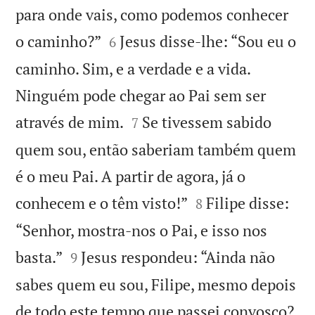
para onde vais, como podemos conhecer


o caminho?”
Jesus disse-lhe: “Sou eu o
6
caminho. Sim, e a verdade e a vida.
Ninguém pode chegar ao Pai sem ser


através de mim.
Se tivessem sabido
7
quem sou, então saberiam também quem
é o meu Pai. A partir de agora, já o


conhecem e o têm visto!”
Filipe disse:
8
“Senhor, mostra-nos o Pai, e isso nos


basta.”
Jesus respondeu: “Ainda não
9
sabes quem eu sou, Filipe, mesmo depois
de todo este tempo que passei convosco?