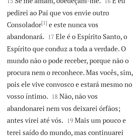




Se me amam, obedeçam-me.
E eu
15
16
pedirei ao Pai que vos envie outro
[1]
Consolador
e este nunca vos


abandonará.
Ele é o Espírito Santo, o
17
Espírito que conduz a toda a verdade. O
mundo não o pode receber, porque não o
procura nem o reconhece. Mas vocês, sim,
pois ele vive convosco e estará mesmo no


vosso íntimo.
Não, não vos
18
abandonarei nem vos deixarei órfãos;


antes virei até vós.
Mais um pouco e
19
terei saído do mundo, mas continuarei