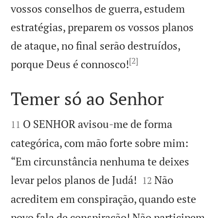
vossos conselhos de guerra, estudem
estratégias, preparem os vossos planos
de ataque, no final serão destruídos,
[2]

porque Deus é connosco!
Temer só ao Senhor


O SENHOR avisou-me de forma
11
categórica, com mão forte sobre mim:
“Em circunstância nenhuma te deixes


levar pelos planos de Judá!
Não
12
acreditem em conspiração, quando este
povo fala de conspiração! Não participem