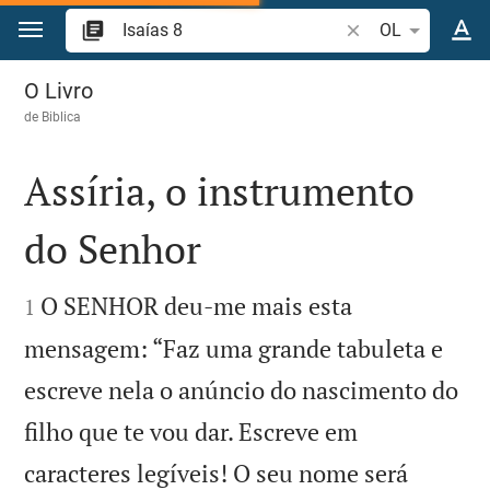
Ir para o conteúdo
Pesquise passagem
OL
Isaías 8
O Livro
de
Biblica
Assíria, o instrumento
do Senhor


O SENHOR deu-me mais esta
1
mensagem: “Faz uma grande tabuleta e
escreve nela o anúncio do nascimento do
filho que te vou dar. Escreve em
caracteres legíveis! O seu nome será