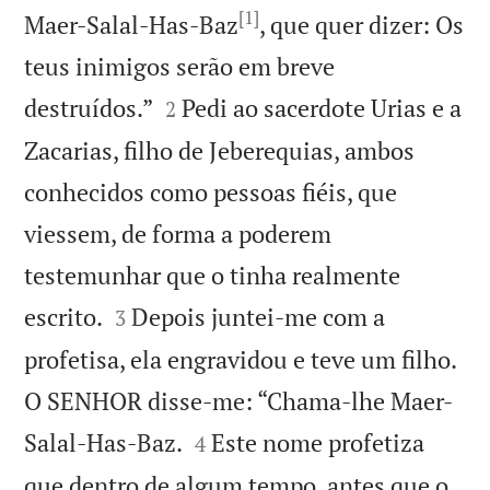
[1]
Maer-Salal-Has-Baz
, que quer dizer: Os
teus inimigos serão em breve


destruídos.”
Pedi ao sacerdote Urias e a
2
Zacarias, filho de Jeberequias, ambos
conhecidos como pessoas fiéis, que
viessem, de forma a poderem
testemunhar que o tinha realmente


escrito.
Depois juntei-me com a
3
profetisa, ela engravidou e teve um filho.
O SENHOR disse-me: “Chama-lhe Maer-


Salal-Has-Baz.
Este nome profetiza
4
que dentro de algum tempo, antes que o