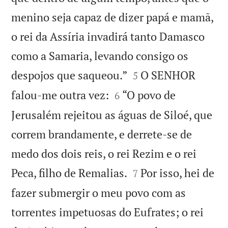
menino seja capaz de dizer papá e mamã,
o rei da Assíria invadirá tanto Damasco
como a Samaria, levando consigo os


despojos que saqueou.”
O SENHOR
5


falou-me outra vez:
“O povo de
6
Jerusalém rejeitou as águas de Siloé, que
correm brandamente, e derrete-se de
medo dos dois reis, o rei Rezim e o rei


Peca, filho de Remalias.
Por isso, hei de
7
fazer submergir o meu povo com as
torrentes impetuosas do Eufrates; o rei