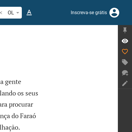
esquise passagem da Bíblia ou termos
OL
Inscreva-se grátis
 a gente
lando os seus
ara procurar
nça do Faraó


lhação.