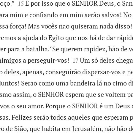


oço.”
É por isso que o SENHOR Deus, o Sant
15
para mim e confiando em mim serão salvos! No
ossa força! Mas vocês não quiseram nada disso!
remos a ajuda do Egito que nos há de dar rápid
r para a batalha.’ Se querem rapidez, hão de v


nimigos a perseguir-vos!
Um só deles chega
17
co deles, apenas, conseguirão dispersar-vos e
 juntos! Serão como uma bandeira lá no cimo 
mo assim, o SENHOR espera que se voltem par
vos o seu amor. Porque o SENHOR é um Deus de
sas. Felizes serão todos aqueles que esperam 
 de Sião, que habita em Jerusalém, não hão d