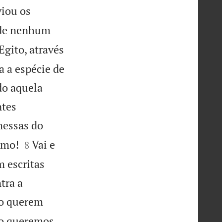
viou os
; de nenhum
gito, através
a a espécie de
ndo aquela
ntes
omessas do


amo!
Vai e
8
m escritas
tra a
ão querem
ão queremos