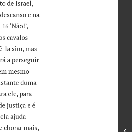
o de Israel,
 descanso e na


‘Não!’,
16
os cavalos
ê-la sim, mas
rá a perseguir
 nem mesmo
distante duma
a ele, para
 justiça e é
pela ajuda
e chorar mais,