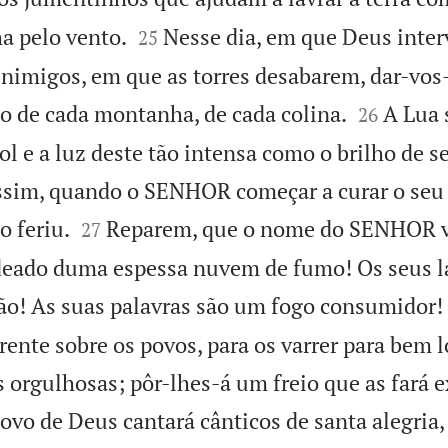


a pelo vento.
Nesse dia, em que Deus inter
25
 inimigos, em que as torres desabarem, dar-vos


ão de cada montanha, de cada colina.
A Lua 
26
 e a luz deste tão intensa como o brilho de se
assim, quando o SENHOR começar a curar o seu 


o feriu.
Reparem, que o nome do SENHOR v
27
deado duma espessa nuvem de fumo! Os seus l
ão! As suas palavras são um fogo consumidor!
ente sobre os povos, para os varrer para bem l
s orgulhosas; pôr-lhes-á um freio que as fará 
ovo de Deus cantará cânticos de santa alegria