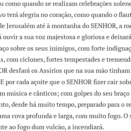
ou como quando se realizam celebrações solen
vo terá alegria no coração, como quando o flau
e Jerusalém até à montanha do SENHOR, a roc
ouvir a sua voz majestosa e gloriosa e deixará
raço sobre os seus inimigos, com forte indigna
, com ciclones, fortes tempestades e tremend
R desfará os Assírios que na sua mão tinham
E por cada açoite que o SENHOR fizer cair sobr
om música e cânticos; com golpes do seu braço
nto, desde há muito tempo, preparado para o re
numa cova profunda e larga, com muito fogo. O 

e ao fogo dum vulcão, a incendiará.