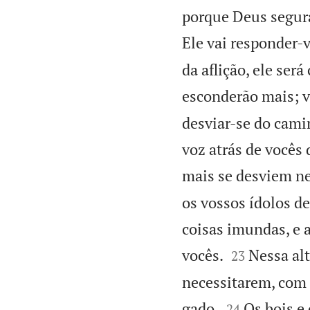
porque Deus segura
Ele vai responder-v
da aflição, ele ser
esconderão mais; v
desviar-se do cami
voz atrás de vocês
mais se desviem ne
os vossos ídolos d
coisas imundas, e a


vocês.
Nessa al
23
necessitarem, com 


gado.
Os bois e
24