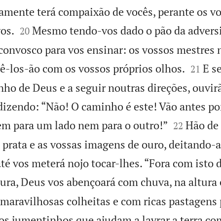
mente terá compaixão de vocês, perante os vo


os.
Mesmo tendo-vos dado o pão da adversi
20
á convosco para vos ensinar: os vossos mestres 


ê-los-ão com os vossos próprios olhos.
E s
21
nho de Deus e a seguir noutras direções, ouvi
 dizendo: “Não! O caminho é este! Vão antes po


m para um lado nem para o outro!”
Hão de 
22
e prata e as vossas imagens de ouro, deitando-
té vos meterá nojo tocar-lhes. “Fora com isto d
tura, Deus vos abençoará com chuva, na altura
maravilhosas colheitas e com ricas pastagens 
 os jumentinhos que ajudam a lavrar a terra co