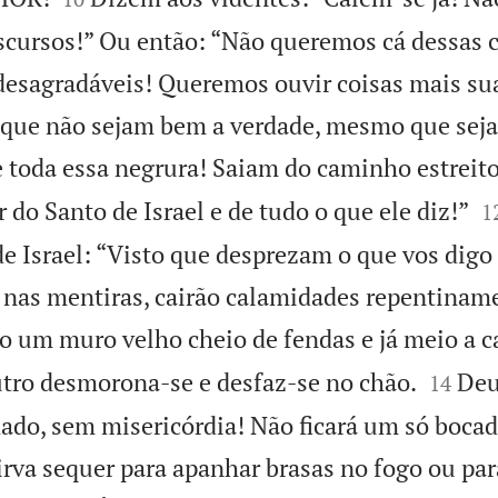
scursos!” Ou então: “Não queremos cá dessas c
desagradáveis! Queremos ouvir coisas mais su
 que não sejam bem a verdade, mesmo que sej
 toda essa negrura! Saiam do caminho estreit

r do Santo de Israel e de tudo o que ele diz!”
1
de Israel: “Visto que desprezam o que vos digo
 nas mentiras, cairão calamidades repentinam
o um muro velho cheio de fendas e já meio a c


tro desmorona-se e desfaz-se no chão.
Deu
14
do, sem misericórdia! Não ficará um só boca
irva sequer para apanhar brasas no fogo ou pa