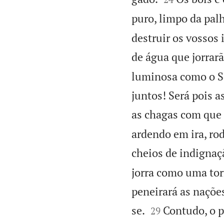
puro, limpo da palh
destruir os vossos
de água que jorrar
luminosa como o Sol
juntos! Será pois 
as chagas com que 
ardendo em ira, ro
cheios de indignaç
jorra como uma torr
peneirará as naçõe


se.
Contudo, o p
29