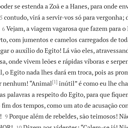
oder se estenda a Zoã e a Hanes, para onde en


contudo, virá a servir-vos só para vergonha
5


Vejam, a viagem vagarosa que fazem para o E
6
erto, com jumentos e camelos carregados de tod
agar o auxílio do Egito! Lá vão eles, atravessa
sa, onde vivem leões e rápidas víboras e serpe
l, o Egito nada lhes dará em troca, pois as pr
[1]
or nenhum! “Animal
inútil” é como eu lhe ch
s palavras a respeito do Egito, para que fique
o fim dos tempos, como um ato de acusação con


!
Porque além de rebeldes, são teimosos! N
9


NHOR!
Dizem aos videntes: “Calem-se já! N
10