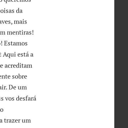
oisas da
aves, mais


am mentiras!
o! Estamos

Aqui está a
2
 e acreditam
ente sobre
air. De um
s vos desfará
do
ra trazer um