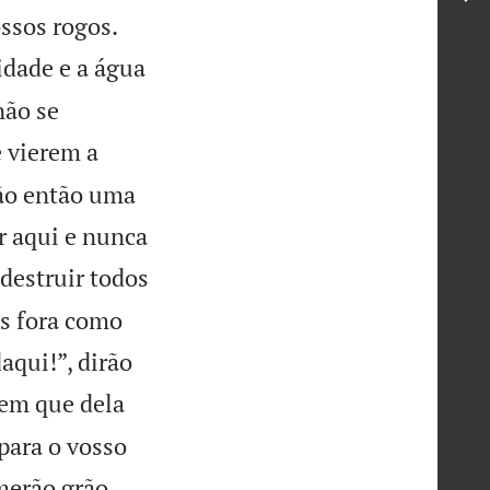
ssos rogos.
dade e a água
não se
e vierem a
rão então uma
r aqui e nunca
destruir todos
as fora como
aqui!”, dirão
 em que dela
para o vosso
merão grão