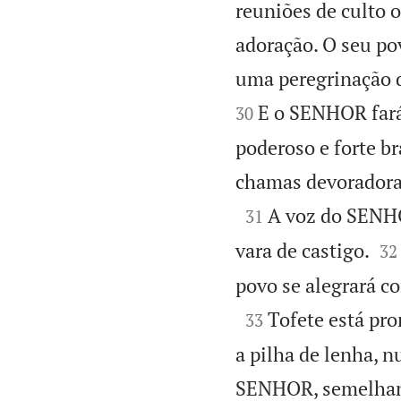
reuniões de culto 
adoração. O seu po
uma peregrinação d
E o SENHOR fará 
30
poderoso e forte b
chamas devoradoras

A voz do SENHO
31


vara de castigo.
32
povo se alegrará c

Tofete está pro
33
a pilha de lenha, 
SENHOR, semelhant