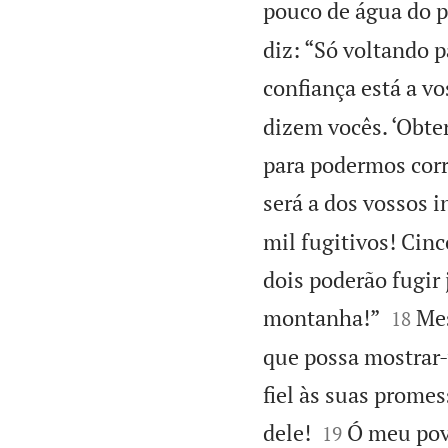
pouco de água do p
diz: “Só voltando 
confiança está a v
dizem vocês. ‘Obte
para podermos corre
será a dos vossos i
mil fugitivos! Cin
dois poderão fugir


montanha!”
Mes
18
que possa mostrar-
fiel às suas promes


dele!
Ó meu povo
19