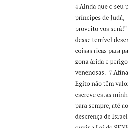
Ainda que o seu p
4
príncipes de Judá,
proveito vos será!”
desse terrível des
coisas ricas para p
zona árida e perigo


venenosas.
Afina
7
Egito não têm val
escreve estas minha
para sempre, até a
descrença de Israel
ouvir a Lei do SE