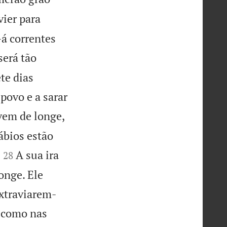
vier para
-á correntes
será tão
te dias
povo e a sarar
em de longe,
ábios estão


A sua ira
28
onge. Ele
extraviarem-
, como nas