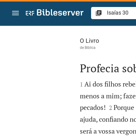
Ir para o conteúdo
Isaías 30
O Livro
de
Biblica
Profecia so


Ai dos filhos reb
1
menos a mim; faze


pecados!
Porque 
2
ajuda, confiando no
será a vossa vergo