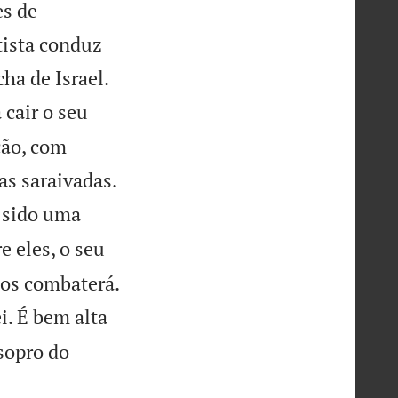
es de
tista conduz


ha de Israel.
 cair o seu
ção, com

as saraivadas.
 sido uma
e eles, o seu

 os combaterá.
i. É bem alta
sopro do