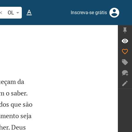
esquise passagem da Bíblia ou termos
OL
Inscreva-se grátis
ueçam da


m o saber.
dos que são
amento seja
her. Deus