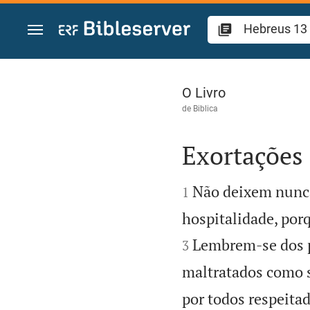
Ir para o conteúdo
Hebreus 13
O Livro
de
Biblica
Exortações 


Não deixem nunca
1
hospitalidade, por
Lembrem-se dos p
3
maltratados como s
por todos respeita