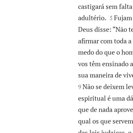
castigará sem falt


adultério.
Fujam 
5
Deus disse: “Não t
afirmar com toda a
medo do que o hom
vos têm ensinado a
sua maneira de viv
Não se deixem lev
9
espiritual é uma dá
que de nada aprove
qual os que servem 
das leis judaicas, 