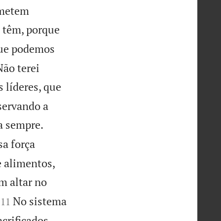
ometem
 têm, porque
que podemos
Não terei
 líderes, que
servando a


a sempre.
sa força
e alimentos,
 altar no


No sistema
11
acrificados