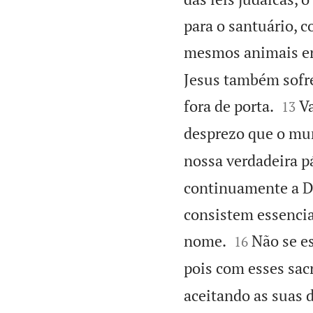
para o santuário, c
mesmos animais e
Jesus também sofre


fora de porta.
Va
13
desprezo que o mun
nossa verdadeira p
continuamente a Deu
consistem essencia


nome.
Não se e
16
pois com esses sacr
aceitando as suas 