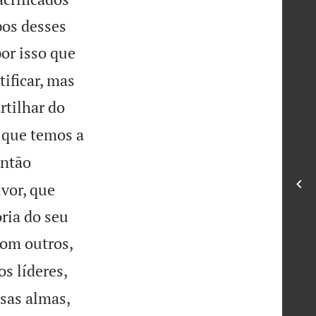
pos desses
por isso que
ificar, mas
rtilhar do
 que temos a
ntão
vor, que
ria do seu
com outros,
s líderes,
ssas almas,