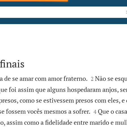
P
finais


 de se amar com amor fraterno.
Não se esq
2
que foi assim que alguns hospedaram anjos, se
resos, como se estivessem presos com eles, e 


e fossem vocês mesmos a sofrer.
Que o cas
4
do, assim como a fidelidade entre marido e mul