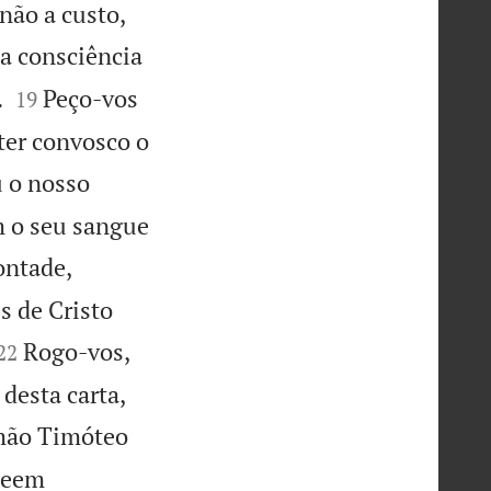
não a custo,
a consciência


.
Peço-vos
19
ter convosco o
u o nosso
m o seu sangue
ontade,
s de Cristo


Rogo-vos,
22
desta carta,
rmão Timóteo
eem