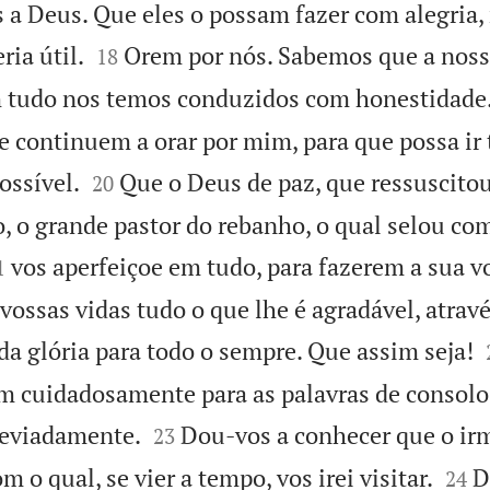
 a Deus. Que eles o possam fazer com alegria, 


ria útil.
Orem por nós. Sabemos que a noss
18
m tudo nos temos conduzidos com honestidade
e continuem a orar por mim, para que possa ir 


ossível.
Que o Deus de paz, que ressuscito
20
o, o grande pastor do rebanho, o qual selou co

vos aperfeiçoe em tudo, para fazerem a sua v
1
vossas vidas tudo o que lhe é agradável, atravé
ada glória para todo o sempre. Que assim seja!
m cuidadosamente para as palavras de consolo 


reviadamente.
Dou-vos a conhecer que o i
23


om o qual, se vier a tempo, vos irei visitar.
D
24