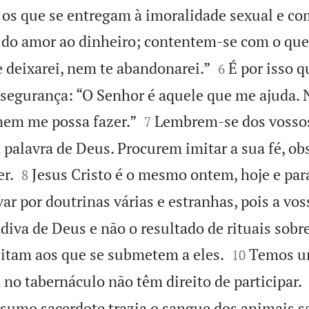
a os que se entregam à imoralidade sexual e c
do amor ao dinheiro; contentem-se com o que


e deixarei, nem te abandonarei.”
É por isso 
6
 segurança: “O Senhor é aquele que me ajuda. 


em me possa fazer.”
Lembrem-se dos vossos
7
 palavra de Deus. Procurem imitar a sua fé, ob


er.
Jesus Cristo é o mesmo ontem, hoje e par
8
ar por doutrinas várias e estranhas, pois a vos
diva de Deus e não o resultado de rituais sobr


itam aos que se submetem a eles.
Temos um
10
no tabernáculo não têm direito de participar.
o sumo sacerdote trazia o sangue dos animais s