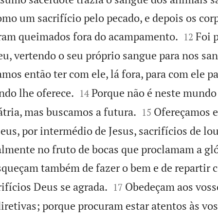
omo um sacrifício pelo pecado, e depois os cor


ram queimados fora do acampamento.
Foi 
12
u, vertendo o seu próprio sangue para nos sant
mos então ter com ele, lá fora, para com ele pa


do lhe oferece.
Porque não é neste mundo
14


átria, mas buscamos a futura.
Ofereçamos e
15
s, por intermédio de Jesus, sacrifícios de lou
lmente no fruto de bocas que proclamam a gló
squeçam também de fazer o bem e de repartir 


ifícios Deus se agrada.
Obedeçam aos vosso
17
diretivas; porque procuram estar atentos às vo