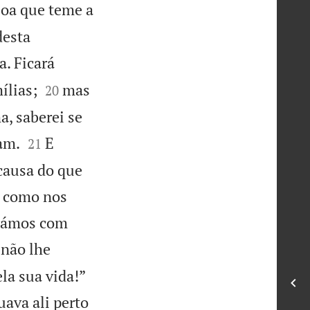
soa que teme a
desta
. Ficará


ílias;
mas
20
, saberei se


am.
E
21
causa do que
, como nos
rtámos com
 não lhe


la sua vida!”
ava ali perto