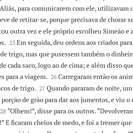
. Aliás, para comunicarem com ele, utilizavam 
teve de retirar-se, porque precisava de chorar 
tou outra vez e ele próprio escolheu Simeão e 


os.
Em seguida, deu ordens aos criados para
25
 de trigo, mas que pusessem também o dinheir
e cada saco, logo ao de cima; e além disso qu


es para a viagem.
Carregaram então os anim
26


cos de trigo.
Quando pararam de noite, um 
27
 porção de grão para dar aos jumentos, e viu o


“Olhem!”, disse para os outros. “Devolver
28
!” E ficaram cheios de medo, e foi a tremer qu