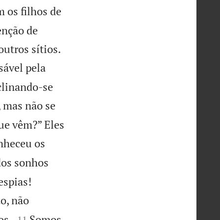
 os filhos de
enção de


utros sítios.
sável pela
nclinando-se
, mas não se
ue vêm?” Eles
nheceu os
dos sonhos
espias!
o, não


os.
Somos
11