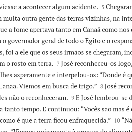


iesse a acontecer algum acidente.
Chegaram
5
m muita outra gente das terras vizinhas, na int
que a fome apertava tanto em Canaã como nos o
a o governador geral de todo o Egito e o respon
, foi a ele que os seus irmãos se chegaram, i


 o rosto em terra.
José reconheceu-os logo
7
lhes asperamente e interpelou-os: “Donde é q


anaã. Viemos em busca de trigo.”
José reco
8


les não o reconheceram.
E José lembrou-se 
9
ia tanto tempo. E continuou: “Vocês são mas é 


como é que a terra ficou enfraquecida.”
“Nã
10
am. “Viemos unicamente à procura de aliment