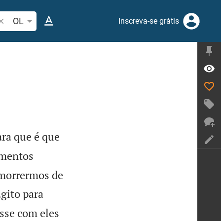
esquise passagem da Bíblia ou termos
OL
Inscreva-se grátis
ara que é que
imentos
 morrermos de
gito para
sse com eles