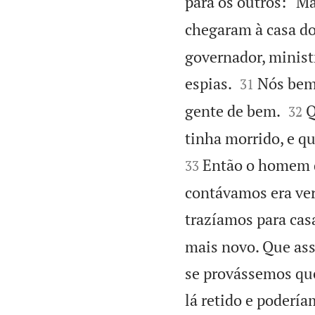
para os outros: “M
chegaram à casa do
governador, minist


espias.
Nós bem
31


gente de bem.
Q
32
tinha morrido, e q
Então o homem d
33
contávamos era ve
trazíamos para cas
mais novo. Que ass
se provássemos que
lá retido e poderí