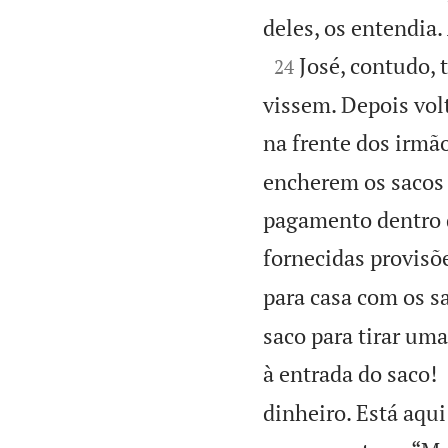
deles, os entendia

José, contudo, 
24
vissem. Depois vol
na frente dos irmã
encherem os sacos
pagamento dentro d
fornecidas provisõ
para casa com os sa
saco para tirar uma
à entrada do saco!
dinheiro. Está aqui