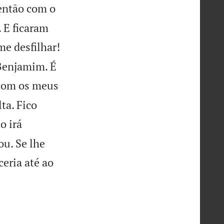
então com o
. E ficaram
e desfilhar!
 Benjamim. É
 com os meus
ta. Fico
o irá
ou. Se lhe
ceria até ao