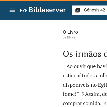
Ir para o conteúdo
Gênesis 42
O Livro
de
Biblica
Os irmãos d


Ao ouvir que havi
1
estão aí todos a ol
disponíveis no Egi


fome!”
Assim, de
3

comprar comida.
4