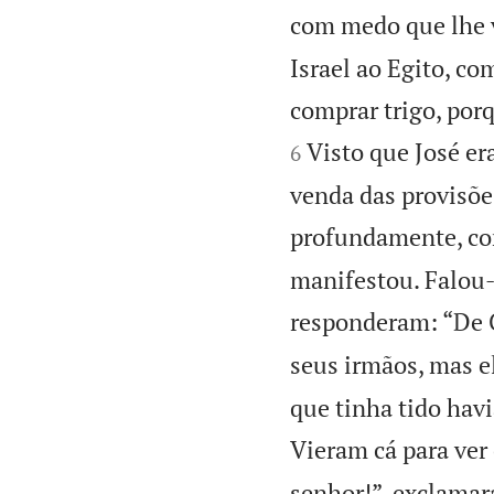
com medo que lhe v
Israel ao Egito, co
comprar trigo, por
Visto que José er
6
venda das provisões
profundamente, com
manifestou. Falou-
responderam: “De C
seus irmãos, mas e
que tinha tido hav
Vieram cá para ver 
senhor!”, exclamar