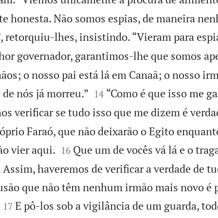
nte honesta. Não somos espias, de maneira ne
”, retorquiu-lhes, insistindo. “Vieram para espi
hor governador, garantimos-lhe que somos a
mãos; o nosso pai está lá em Canaã; o nosso i


 de nós já morreu.”
“Como é que isso me ga
14
s verificar se tudo isso que me dizem é verda
róprio Faraó, que não deixarão o Egito enquant


o vier aqui.
Que um de vocês vá lá e o trag
16
. Assim, haveremos de verificar a verdade de tu
usão que não têm nenhum irmão mais novo é 


E pô-los sob a vigilância de um guarda, tod
17