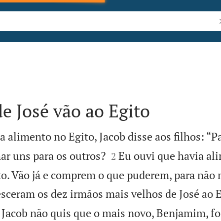
P
e José vão ao Egito
a alimento no Egito, Jacob disse aos filhos: “P


har uns para os outros?
Eu ouvi que havia al
2
to. Vão já e comprem o que puderem, para não
sceram os dez irmãos mais velhos de José ao E

Jacob não quis que o mais novo, Benjamim, fo