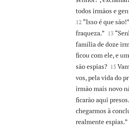
todos irmãos e ge
“Isso é que são!
12


fraqueza.”
“Sen
13
família de doze ir
ficou com ele, e um


são espias?
Vamo
15
vos, pela vida do p
irmão mais novo nã
ficarão aqui presos
chegarmos à concl
realmente espias.”