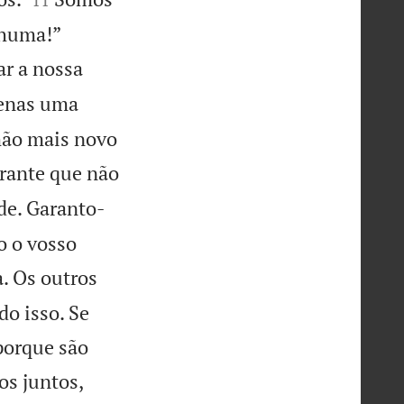


nhuma!”
ar a nossa
penas uma
rmão mais novo
rante que não
de. Garanto-
o o vosso
a. Os outros
do isso. Se
porque são
os juntos,