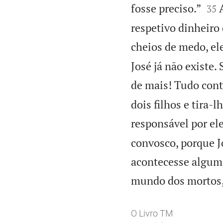


fosse preciso.”
35
respetivo dinheiro 
cheios de medo, ele
José já não existe
de mais! Tudo con
dois filhos e tira-
responsável por ele
convosco, porque Jo
acontecesse alguma 
mundo dos mortos, 
O Livro TM