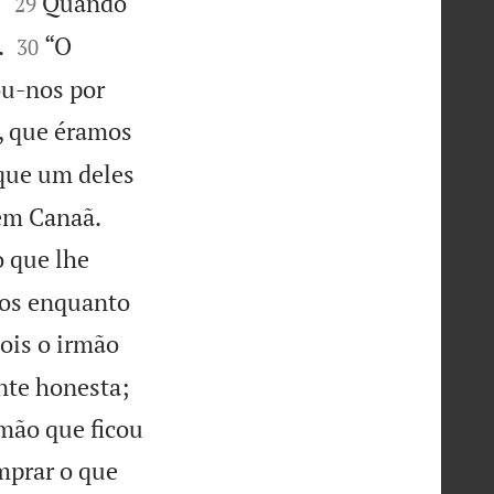


”
Quando
29


.
“O
30
ou-nos por
, que éramos
que um deles


 em Canaã.
 que lhe
ãos enquanto
ois o irmão
nte honesta;
mão que ficou
mprar o que