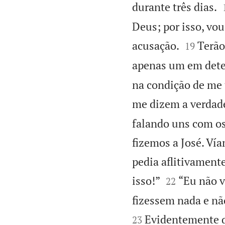
durante três dias.
Deus; por isso, vo


acusação.
Terão
19
apenas um em detenç
na condição de me 
me dizem a verdade
falando uns com os
fizemos a José. Ví
pedia aflitivament


isso!”
“Eu não v
22
fizessem nada e nã
Evidentemente q
23