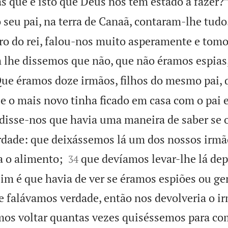
as que é isto que Deus nos tem estado a fazer?
 seu pai, na terra de Canaã, contaram-lhe tudo
ro do rei, falou-nos muito asperamente e tom
 lhe dissemos que não, que não éramos espias
ue éramos doze irmãos, filhos do mesmo pai, 
ue o mais novo tinha ficado em casa com o pai
isse-nos que havia uma maneira de saber se o
rdade: que deixássemos lá um dos nossos irm


a o alimento;
que devíamos levar-lhe lá dep
34
im é que havia de ver se éramos espiões ou ge
 falávamos verdade, então nos devolveria o ir
amos voltar quantas vezes quiséssemos para co