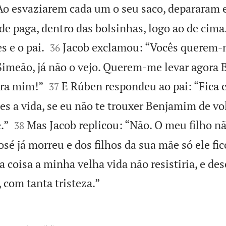
Ao esvaziarem cada um o seu saco, depararam 
de paga, dentro das bolsinhas, logo ao de cima


s e o pai.
Jacob exclamou: “Vocês querem-m
36
. Simeão, já não o vejo. Querem-me levar agora


tra mim!”
E Rúben respondeu ao pai: “Fica
37
lhes a vida, se eu não te trouxer Benjamim de vol


.”
Mas Jacob replicou: “Não. O meu filho nã
38
sé já morreu e dos filhos da sua mãe só ele fic
coisa a minha velha vida não resistiria, e des

com tanta tristeza.”