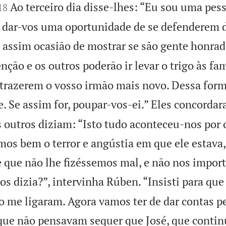


Ao terceiro dia disse-lhes: “Eu sou uma pes
18
u dar-vos uma oportunidade de se defenderem 
 assim ocasião de mostrar se são gente honrada
ão e os outros poderão ir levar o trigo às fam
trazerem o vosso irmão mais novo. Dessa forma
. Se assim for, poupar-vos-ei.” Eles concordar
 outros diziam: “Isto tudo aconteceu-nos por 
amos bem o terror e angústia em que ele estava
e que não lhe fizéssemos mal, e não nos impo
os dizia?”, intervinha Rúben. “Insisti para que
o me ligaram. Agora vamos ter de dar contas pe
ue não pensavam sequer que José, que continu