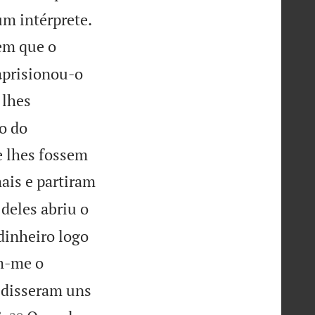

um intérprete.
sem que o
aprisionou-o
 lhes
o do
e lhes fossem
ais e partiram
deles abriu o
 dinheiro logo
am-me o
e disseram uns