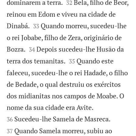


dominarem a terra.
Bela, filho de Beor,
32
reinou em Edom e viveu na cidade de


Dinabá.
Quando morreu, sucedeu-lhe
33
o rei Jobabe, filho de Zera, originário de


Bozra.
Depois sucedeu-lhe Husão da
34


terra dos temanitas.
Quando este
35
faleceu, sucedeu-lhe o rei Hadade, o filho
de Bedade, o qual destruiu os exércitos
dos midianitas nos campos de Moabe. O


nome da sua cidade era Avite.


Sucedeu-lhe Samela de Masreca.
36
Quando Samela morreu, subiu ao
37