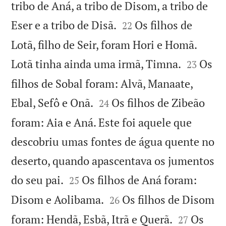
tribo de Aná, a tribo de Disom, a tribo de


Eser e a tribo de Disã.
Os filhos de
22
Lotã, filho de Seir, foram Hori e Homã.


Lotã tinha ainda uma irmã, Timna.
Os
23
filhos de Sobal foram: Alvã, Manaate,


Ebal, Sefô e Onã.
Os filhos de Zibeão
24
foram: Aia e Aná. Este foi aquele que
descobriu umas fontes de água quente no
deserto, quando apascentava os jumentos


do seu pai.
Os filhos de Aná foram:
25


Disom e Aolibama.
Os filhos de Disom
26


foram: Hendã, Esbã, Itrã e Querã.
Os
27