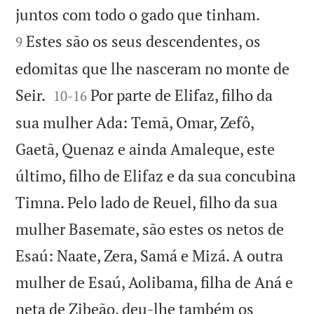


juntos com todo o gado que tinham.
Estes são os seus descendentes, os
9
edomitas que lhe nasceram no monte de


Seir.
Por parte de Elifaz, filho da
10
-
16
sua mulher Ada: Temã, Omar, Zefô,
Gaetã, Quenaz e ainda Amaleque, este
último, filho de Elifaz e da sua concubina
Timna. Pelo lado de Reuel, filho da sua
mulher Basemate, são estes os netos de
Esaú: Naate, Zera, Samá e Mizá. A outra
mulher de Esaú, Aolibama, filha de Aná e
neta de Zibeão, deu-lhe também os