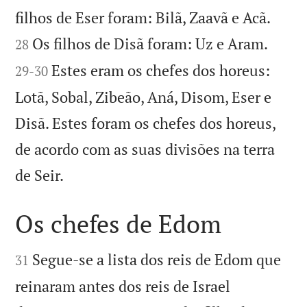


filhos de Eser foram: Bilã, Zaavã e Acã.


Os filhos de Disã foram: Uz e Aram.
28
Estes eram os chefes dos horeus:
29
-
30
Lotã, Sobal, Zibeão, Aná, Disom, Eser e
Disã. Estes foram os chefes dos horeus,
de acordo com as suas divisões na terra

de Seir.
Os chefes de Edom


Segue-se a lista dos reis de Edom que
31
reinaram antes dos reis de Israel