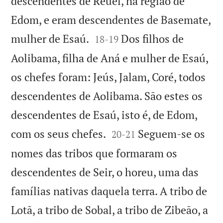
descendentes de Reuel, na região de
Edom, e eram descendentes de Basemate,


mulher de Esaú.
Dos filhos de
18
-
19
Aolibama, filha de Aná e mulher de Esaú,
os chefes foram: Jeús, Jalam, Coré, todos
descendentes de Aolibama. São estes os
descendentes de Esaú, isto é, de Edom,


com os seus chefes.
Seguem-se os
20
-
21
nomes das tribos que formaram os
descendentes de Seir, o horeu, uma das
famílias nativas daquela terra. A tribo de
Lotã, a tribo de Sobal, a tribo de Zibeão, a