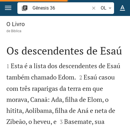
Ir para o conteúdo
Pesquise passagem
OL
Gênesis 36
O Livro
de
Biblica
Os descendentes de Esaú


Esta é a lista dos descendentes de Esaú
1


também chamado Edom.
Esaú casou
2
com três raparigas da terra em que
morava, Canaã: Ada, filha de Elom, o
hitita, Aolibama, filha de Aná e neta de


Zibeão, o heveu, e
Basemate, sua
3