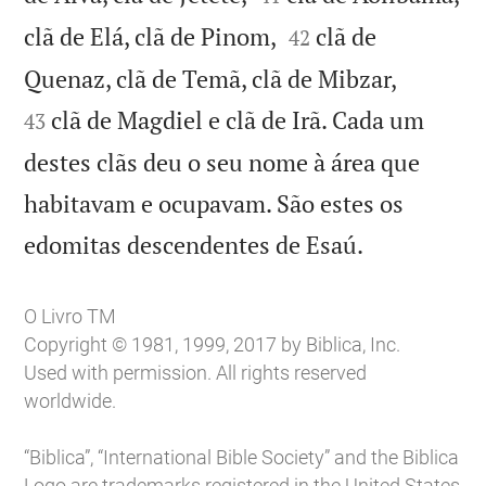


clã de Elá, clã de Pinom,
clã de
42


Quenaz, clã de Temã, clã de Mibzar,
clã de Magdiel e clã de Irã. Cada um
43
destes clãs deu o seu nome à área que
habitavam e ocupavam. São estes os

edomitas descendentes de Esaú.
O Livro TM
Copyright © 1981, 1999, 2017 by Biblica, Inc.
Used with permission. All rights reserved
worldwide.
“Biblica”, “International Bible Society” and the Biblica
Logo are trademarks registered in the United States