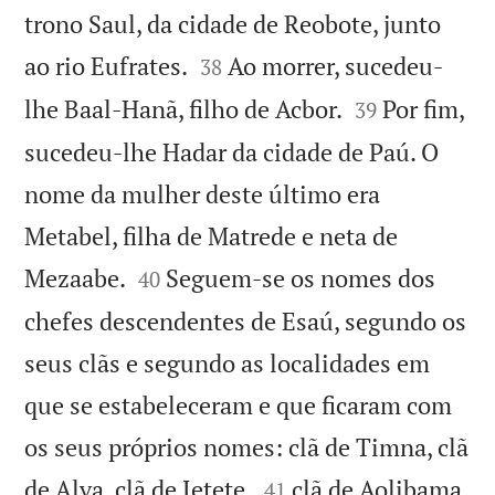
trono Saul, da cidade de Reobote, junto


ao rio Eufrates.
Ao morrer, sucedeu-
38


lhe Baal-Hanã, filho de Acbor.
Por fim,
39
sucedeu-lhe Hadar da cidade de Paú. O
nome da mulher deste último era
Metabel, filha de Matrede e neta de


Mezaabe.
Seguem-se os nomes dos
40
chefes descendentes de Esaú, segundo os
seus clãs e segundo as localidades em
que se estabeleceram e que ficaram com
os seus próprios nomes: clã de Timna, clã


de Alva, clã de Jetete,
clã de Aolibama,
41