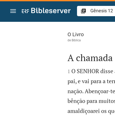
Ir para o conteúdo
Gênesis 12
O Livro
de
Biblica
A chamada 


O SENHOR disse a 
1
pai, e vai para a te
nação. Abençoar-te
bênção para muitos
amaldiçoarei os qu