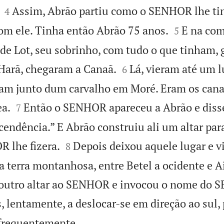


Assim, Abrão partiu como o SENHOR lhe ti
4


om ele. Tinha então Abrão 75 anos.
E na co
5
 de Lot, seu sobrinho, com tudo o que tinham, 


Harã, chegaram a Canaã.
Lá, vieram até um l
6
am junto dum carvalho em Moré. Eram os ca


ea.
Então o SENHOR apareceu a Abrão e disse
7
scendência.” E Abrão construiu ali um altar pa


R lhe fizera.
Depois deixou aquele lugar e v
8
a terra montanhosa, entre Betel a ocidente e Ai
u outro altar ao SENHOR e invocou o nome do
 lentamente, a deslocar-se em direção ao sul, 

frequentemente.