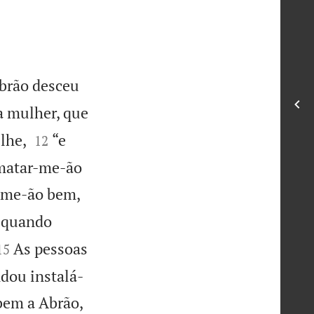
Abrão desceu
ua mulher, que


lhe,
“e
12
 matar-me-ão
r-me-ão bem,
, quando


As pessoas
15
ndou instalá-
bem a Abrão,