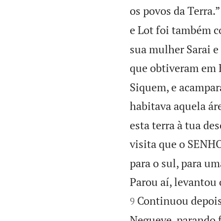
os povos da Terra.”
e Lot foi também c
sua mulher Sarai e
que obtiveram em 
Siquem, e acampar
habitava aquela ár
esta terra à tua de
visita que o SENHO
para o sul, para um
Parou aí, levanto
Continuou depois,
9
Negueve, parando 