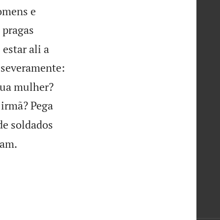
homens e
 pragas
estar ali a
 severamente:


tua mulher?
 irmã? Pega
de soldados

ham.