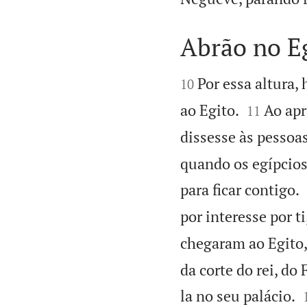
Abrão no E


Por essa altura,
10


ao Egito.
Ao apr
11
dissesse às pessoas
quando os egípcios
para ficar contigo.
por interesse por t
chegaram ao Egito,
da corte do rei, do
la no seu palácio.