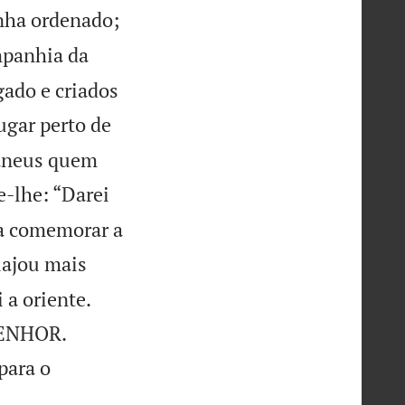
nha ordenado;
mpanhia da
gado e criados
ugar perto de
naneus quem
-lhe: “Darei
ra comemorar a
iajou mais
 a oriente.


 SENHOR.
para o