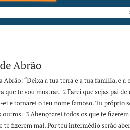
P
de Abrão
Abrão: “Deixa a tua terra e a tua família, e a 


rra que te vou mostrar.
Farei que sejas pai d
2
-ei e tornarei o teu nome famoso. Tu próprio 


 outros.
Abençoarei todos os que te fizere
3
e te fizerem mal. Por teu intermédio serão ab