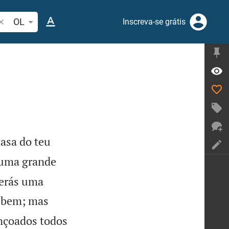
esquise passagem da Bíblia ou termos
OL
Inscreva-se grátis
casa do teu
e uma grande
serás uma
m bem; mas
ençoados todos