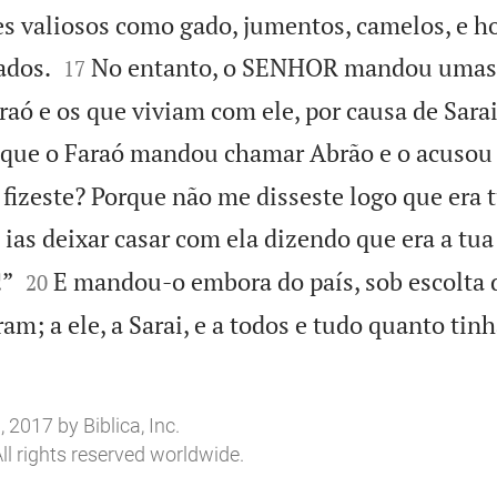
s valiosos como gado, jumentos, camelos, e 


ados.
No entanto, o SENHOR mandou umas
17
araó e os que viviam com ele, por causa de Sarai 
 que o Faraó mandou chamar Abrão e o acusou
 fizeste? Porque não me disseste logo que era 
ias deixar casar com ela dizendo que era a tua


!”
E mandou-o embora do país, sob escolta 
20
m; a ele, a Sarai, e a todos e tudo quanto tin
2017 by Biblica, Inc.
ll rights reserved worldwide.