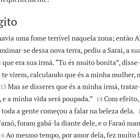
gito
 havia uma fome terrível naquela zona; então 
oximar-se dessa nova terra, pediu a Sarai, a s
 que era sua irmã. “Tu és muito bonita”, disse-
 te virem, calculando que és a minha mulher,


Mas se disseres que és a minha irmã, trata
13


i, e a minha vida será poupada.”
Com efeito
14
 toda a gente começou a falar na beleza dela.
 Faraó, foram gabá-la diante dele, e o Faraó ma


Ao mesmo tempo, por amor dela, fez muito 
16