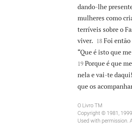
dando-lhe presente
mulheres como cri
terríveis sobre o F


viver.
Foi então
18
“Que é isto que me
Porque é que me 
19
nela e vai-te daqui
que os acompanhara
O Livro TM
Copyright © 1981, 1999, 
Used with permission. A