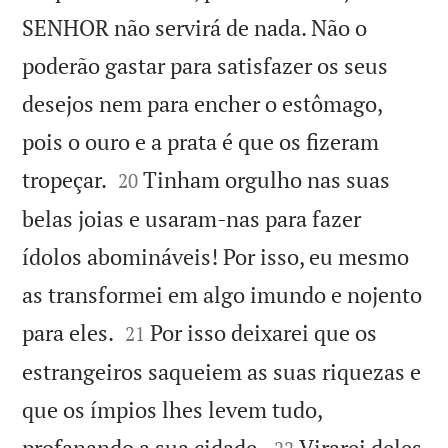
SENHOR não servirá de nada. Não o
poderão gastar para satisfazer os seus
desejos nem para encher o estômago,
pois o ouro e a prata é que os fizeram


tropeçar.
Tinham orgulho nas suas
20
belas joias e usaram-nas para fazer
ídolos abomináveis! Por isso, eu mesmo
as transformei em algo imundo e nojento


para eles.
Por isso deixarei que os
21
estrangeiros saqueiem as suas riquezas e
que os ímpios lhes levem tudo,


profanando a sua cidade.
Virarei deles