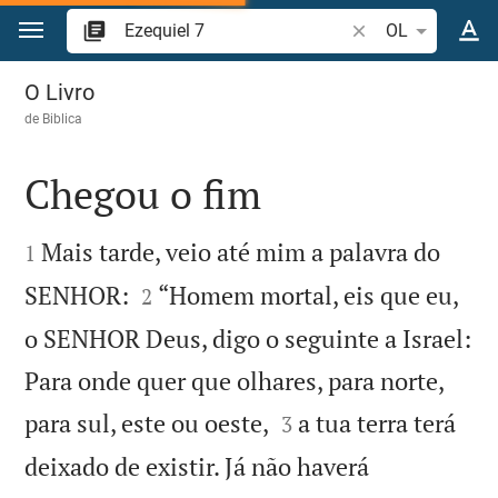
Ir para o conteúdo
Pesquise passagem
OL
Ezequiel 7
O Livro
de
Biblica
Chegou o fim


Mais tarde, veio até mim a palavra do
1


SENHOR:
“Homem mortal, eis que eu,
2
o SENHOR Deus, digo o seguinte a Israel:
Para onde quer que olhares, para norte,


para sul, este ou oeste,
a tua terra terá
3
deixado de existir. Já não haverá