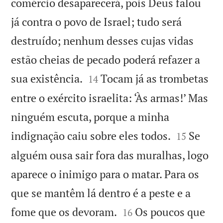
comércio desaparecerá, pois Deus falou
já contra o povo de Israel; tudo será
destruído; nenhum desses cujas vidas
estão cheias de pecado poderá refazer a


sua existência.
Tocam já as trombetas
14
entre o exército israelita: ‘Às armas!’ Mas
ninguém escuta, porque a minha


indignação caiu sobre eles todos.
Se
15
alguém ousa sair fora das muralhas, logo
aparece o inimigo para o matar. Para os
que se mantêm lá dentro é a peste e a


fome que os devoram.
Os poucos que
16