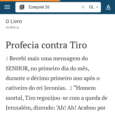
Ir para o conteúdo
Pesquise passagem
OL
Ezequiel 26
O Livro
de
Biblica
Profecia contra Tiro


Recebi mais uma mensagem do
1
SENHOR, no primeiro dia do mês,
durante o décimo primeiro ano após o


cativeiro do rei Jeconias.
“Homem
2
mortal, Tiro regozijou-se com a queda de
Jerusalém, dizendo: ‘Ah! Ah! Acabou por