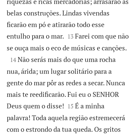
riquezas e ricas mercadorias; arrasarão as
belas construções. Lindas vivendas
ficarão em pó e atirarão todo esse


entulho para o mar.
Farei com que não
13

se ouça mais o eco de músicas e canções.

Não serás mais do que uma rocha
14
nua, árida; um lugar solitário para a
gente do mar pôr as redes a secar. Nunca
mais te reedificarão. Fui eu o SENHOR


Deus quem o disse!
É a minha
15
palavra! Toda aquela região estremecerá
com o estrondo da tua queda. Os gritos