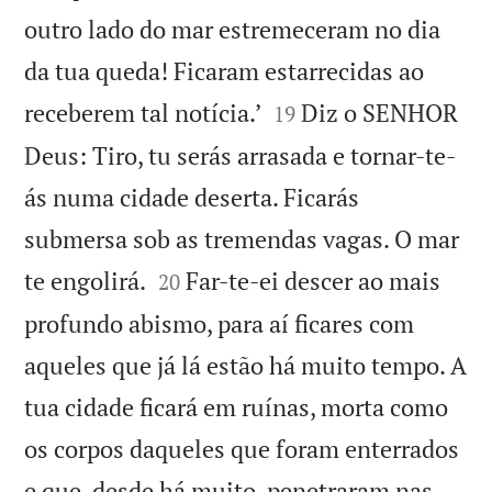
outro lado do mar estremeceram no dia
da tua queda! Ficaram estarrecidas ao


receberem tal notícia.’
Diz o SENHOR
19
Deus: Tiro, tu serás arrasada e tornar-te-
ás numa cidade deserta. Ficarás
submersa sob as tremendas vagas. O mar


te engolirá.
Far-te-ei descer ao mais
20
profundo abismo, para aí ficares com
aqueles que já lá estão há muito tempo. A
tua cidade ficará em ruínas, morta como
os corpos daqueles que foram enterrados
e que, desde há muito, penetraram nas