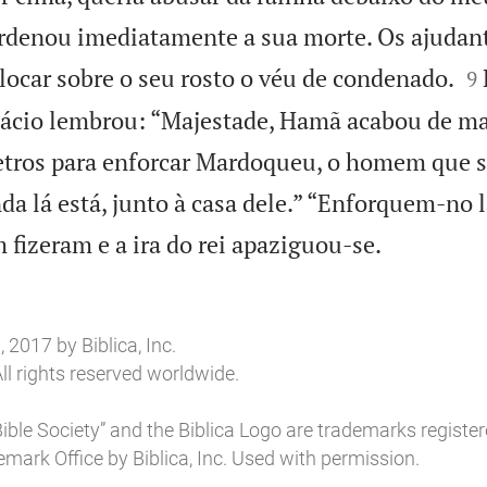
ordenou imediatamente a sua morte. Os ajudant

locar sobre o seu rosto o véu de condenado.
9
lácio lembrou: “Majestade, Hamã acabou de m
etros para enforcar Mardoqueu, o homem que s
nda lá está, junto à casa dele.” “Enforquem-no 

 fizeram e a ira do rei apaziguou-se.
2017 by Biblica, Inc.
ll rights reserved worldwide.
l Bible Society” and the Biblica Logo are trademarks register
mark Office by Biblica, Inc. Used with permission.