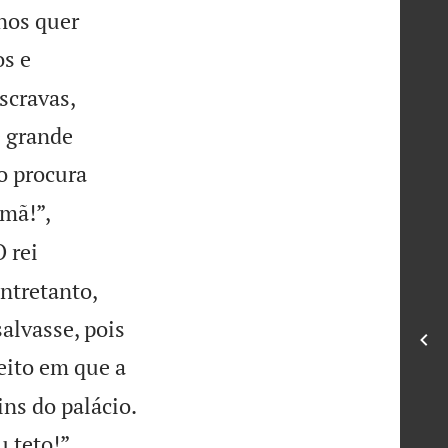
nos quer
s e
scravas,
e grande
o procura
mã!”,
O rei
entretanto,
alvasse, pois
eito em que a
ns do palácio.
 teto!”,