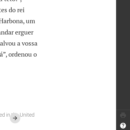
es do rei

Harbona, um
andar erguer
alvou a vossa
lá”, ordenou o
ed in the United