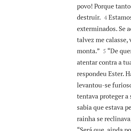
povo! Porque tant


destruir.
Estamos
4
exterminados. Se a
talvez me calasse, 


monta.”
“De quem
5
atentar contra a tu
respondeu Ester. H
levantou-se furioso
tentava proteger a 
sabia que estava p
rainha se reclinava
“Será que, ainda po