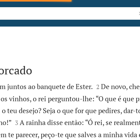
P
orcado


m juntos ao banquete de Ester.
De novo, ch
2
os vinhos, o rei perguntou-lhe: “O que é que p
 o teu desejo? Seja o que for que pedires, dar-to


no!”
A rainha disse então: “Ó rei, se realmen
3
em te parecer, peço-te que salves a minha vida