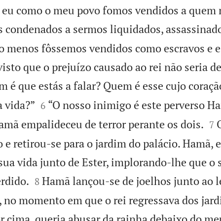
o eu como o meu povo fomos vendidos a quem 
 condenados a sermos liquidados, assassinado
o menos fôssemos vendidos como escravos e e
visto que o prejuízo causado ao rei não seria d
 é que estás a falar? Quem é esse cujo coraçã


a vida?”
“O nosso inimigo é este perverso Ha
6


amã empalideceu de terror perante os dois.
7
 e retirou-se para o jardim do palácio. Hamã, 
sua vida junto de Ester, implorando-lhe que o s


erdido.
Hamã lançou-se de joelhos junto ao l
8
, no momento em que o rei regressava dos jardi
r cima, queria abusar da rainha debaixo do meu