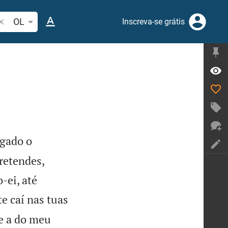
esquise passagem da Bíblia ou termos
OL
Inscreva-se grátis
egado o
retendes,
-ei, até
te caí nas tuas
 e a do meu